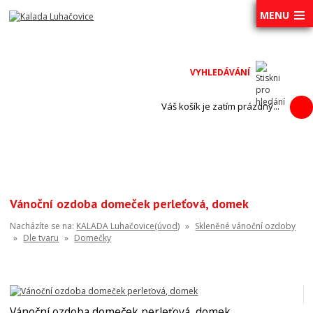
MENU
Váš košík je zatím prázdný...
Vánoční ozdoba domeček perleťová, domek
Nacházíte se na:
KALADA Luhačovice(úvod)
»
Skleněné vánoční ozdoby
»
Dle tvaru
»
Domečky
Vánoční ozdoba domeček perleťová, domek