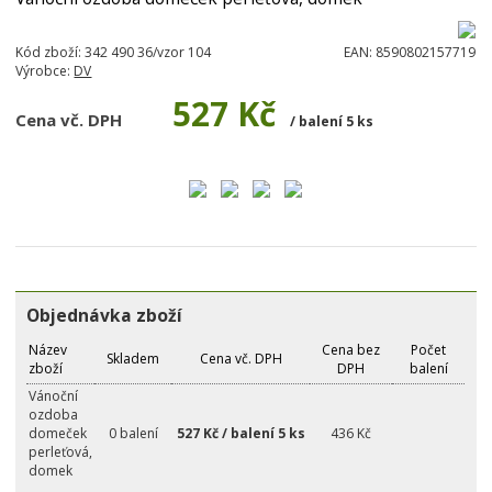
Kód zboží:
342 490 36/vzor 104
EAN:
8590802157719
Výrobce:
DV
527 Kč
Cena vč. DPH
/ balení 5 ks
Objednávka zboží
Název
Cena bez
Počet
Skladem
Cena vč. DPH
zboží
DPH
balení
Vánoční
ozdoba
domeček
0 balení
527 Kč / balení 5 ks
436 Kč
perleťová,
domek