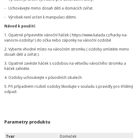
- Uchovávejte mimo dosah dětí a domácích zvířat.
- Výrobek není určen k manipulaci dětmi.
Návod k použití:
1. Opatrně připevněte vánoční háček ( https://www.kalada.cz/hacky-na-
vanocni-ozdoby/ ) do očka nebo záponky na vánoční ozdobě
2. Vyberte vhodné místo na vánočním stromku ( ozdoby umístěte mimo
dosah dětí a zvířat ).
3. Opatrně zavěste háček s ozdobou na větvičku vánočního stromku a
háček zahněte.
4. Ozdoby uchovávejte v původních obalech.
5. Při případném rozbití ozdoby likvidujte v souladu s pravidly pro tříděný
odpad.
Parametry produktu
Tvar
Domeček