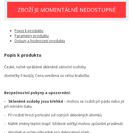
ZBOŽÍ JE MOMENTÁLNĚ NEDOSTUPNÉ
Popis k produktu
Parametry produktu
Dotazy a hodnocení produktu
Popis k produktu
České, ručně vyráběné skleněné vánoční ozdoby.
domečky 5 kus(ů), Cena uvedena za celou krabičku.
Bezpečnostní pokyny a upozornění:
- Skleněné ozdoby jsou křehké
– mohou se rozbít při pádu nebo již
při mírném tlaku.
- Při rozbití hrozí pořezání od ostrých skleněných úlomků.
- Náhlé změny teplot (např. blízkost svíčky) mohou způsobit prasknutí.
- Výrobek je určen výhradně pro dekorativní účely.