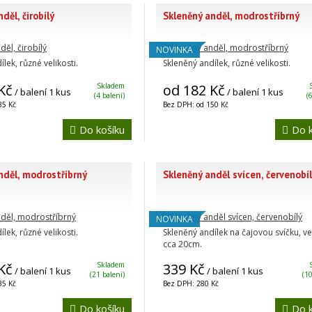
děl, čirobílý
Skleněný anděl, modrostříbrný
NOVINKA
lek, různé velikosti.
Skleněný andílek, různé velikosti.
Kč
Skladem
od 182 Kč
/ balení 1 kus
/ balení 1 kus
(4 balení)
(
35 Kč
Bez DPH: od 150 Kč
Do košíku
Do k
nděl, modrostříbrný
Skleněný anděl svícen, červenobí
NOVINKA
lek, různé velikosti.
Skleněný andílek na čajovou svíčku, ve
cca 20cm.
Kč
Skladem
339 Kč
/ balení 1 kus
/ balení 1 kus
(21 balení)
(10
35 Kč
Bez DPH: 280 Kč
Do košíku
Do k