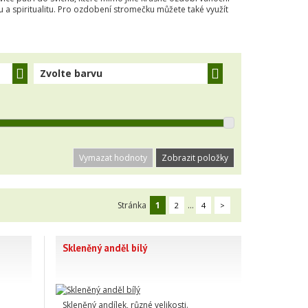
u a spiritualitu. Pro ozdobení stromečku můžete také využít
Zvolte barvu
Vymazat hodnoty
Stránka
1
...
2
4
>
Skleněný anděl bílý
Skleněný andílek, různé velikosti.