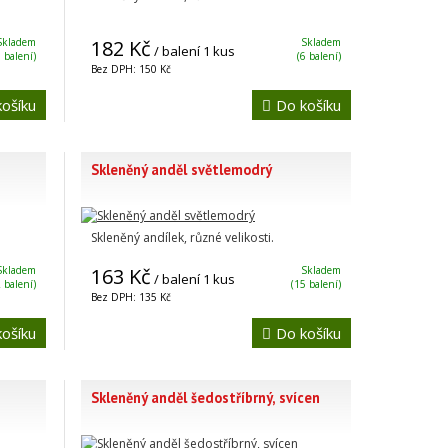
Skladem
182 Kč
Skladem
/ balení 1 kus
 balení)
(6 balení)
Bez DPH: 150 Kč
ošíku
Do košíku
Skleněný anděl světlemodrý
Skleněný andílek, různé velikosti.
Skladem
163 Kč
Skladem
/ balení 1 kus
 balení)
(15 balení)
Bez DPH: 135 Kč
ošíku
Do košíku
Skleněný anděl šedostříbrný, svícen