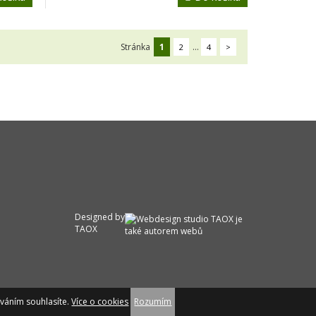
Stránka
1
...
2
4
>
Designed by
TAOX
íváním souhlasíte.
Více o cookies
Rozumím