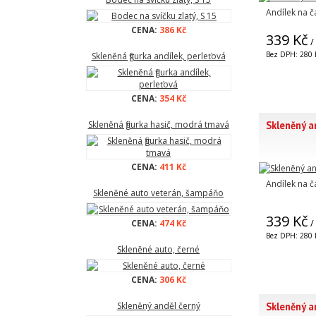
Andílek na č
CENA:
386 Kč
339 Kč
/
Bez DPH: 280 
Skleněná figurka andílek, perleťová
CENA:
354 Kč
Skleněný a
Skleněná figurka hasič, modrá tmavá
CENA:
411 Kč
Andílek na č
Skleněné auto veterán, šampáňo
339 Kč
/
CENA:
474 Kč
Bez DPH: 280 
Skleněné auto, černé
CENA:
306 Kč
Skleněný an
Skleněný anděl černý