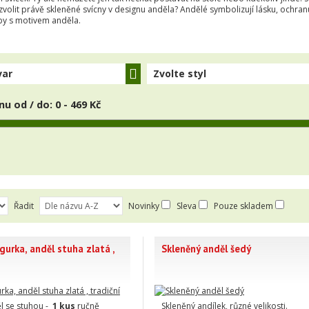
 zvolit právě skleněné svícny v designu anděla? Andělé symbolizují lásku, ochran
y s motivem anděla.
var
Zvolte styl
nu od / do:
0 - 469 Kč
Řadit
Novinky
Sleva
Pouze skladem
gurka, anděl stuha zlatá ,
Skleněný anděl šedý
l se stuhou -
1 kus
ručně
Skleněný andílek, různé velikosti.