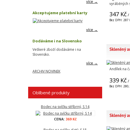
více →
vyráběných 
347 Kč
Akceptujeme platební karty
/
Bez DPH: 287 
více →
Dodáváme i na Slovensko
Skleněný an
Veškeré zboží dodáváme i na
Slovensko.
více →
Andílek na č
ARCHIV NOVINEK
339 Kč
/
Bez DPH: 280,
Oblíbené produkty
Bodec na svíčku stříbrný, S 14
Skleněný an
CENA:
369 Kč
Bodec na svíčku zlatý, S 15