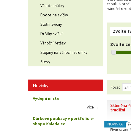
tabuli. A proč
Vánoční háčky
vánoční ozdob
Bodce na svíčky
Stolní svícny
Zvolte t
Držáky svíček
Vánoční řetězy
Zvolte ce
Stojany na vánoční stromky
Slevy
Novinky
Počet
Výdejní místo
Skleněná fi
více →
tradiční
Dárkové poukazy v portfoliu e-
shopu Kalada.cz
NOVINKA
Figurka andě