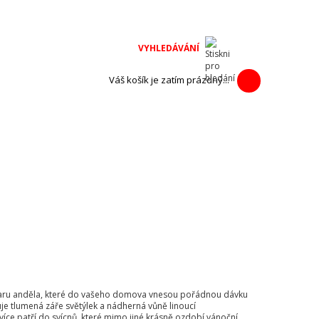
na adventní
h výrobců.
Váš košík je zatím prázdný...
ve tvaru anděla, které do vašeho domova vnesou pořádnou dávku
buje tlumená záře světýlek a nádherná vůně linoucí
Svíce patří do svícnů, které mimo jiné krásně ozdobí vánoční