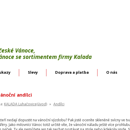
Výroba:
vánoční háčky, svícínky, řetězy, bodce 
věnce.
Velkoobchod:
skleněné vánoční ozdoby českýc
 české Vánoce,
Vánoce se sortimentem firmy Kalada
ukazy
Slevy
Doprava a platba
O nás
ánoční andílci
na:
KALADA Luhačovice(úvod)
»
Andílci
 kteří nedají dopustit na vánoční výzdobu? Pak jistě oceníte skleněné svícny 
éry. Jako milovníci Vánoc totiž určitě víte, že vánoční náladu ještě více prohlu
 svíček. Ty ale nemůžete jen tak nechat postávat na stole nebo kdekoliv jinde. 