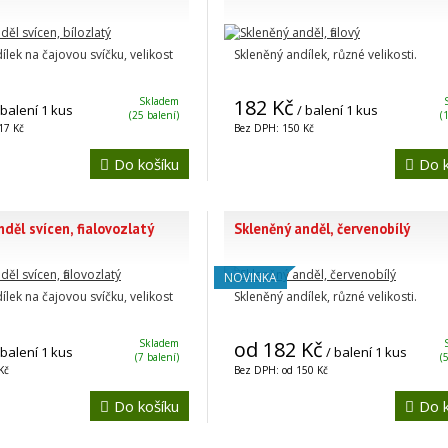
ílek na čajovou svíčku, velikost
Skleněný andílek, různé velikosti.
Skladem
182 Kč
 balení 1 kus
/ balení 1 kus
(25 balení)
(
17 Kč
Bez DPH: 150 Kč
Do košíku
Do k
děl svícen, fialovozlatý
Skleněný anděl, červenobílý
NOVINKA
ílek na čajovou svíčku, velikost
Skleněný andílek, různé velikosti.
Skladem
od 182 Kč
 balení 1 kus
/ balení 1 kus
(7 balení)
(
Kč
Bez DPH: od 150 Kč
Do košíku
Do k