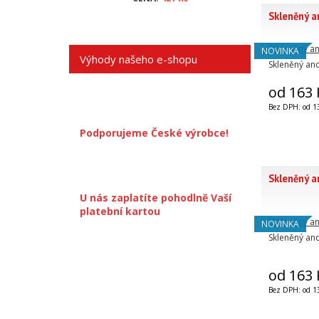
Skleněný an
NOVINKA
Výhody našeho e-shopu
Skleněný andí
od 163 
Bez DPH: od 1
Podporujeme České výrobce!
Skleněný a
U nás zaplatíte pohodlně Vaší
platební kartou
NOVINKA
Skleněný andí
od 163 
Bez DPH: od 1