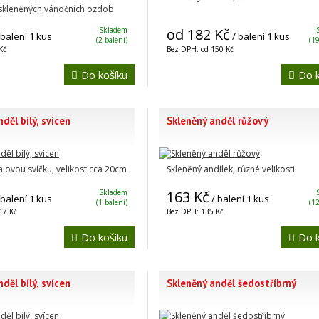
skleněných vánočních ozdob
Skladem
od 182 Kč
 balení 1 kus
/ balení 1 kus
(2 balení)
(19
Kč
Bez DPH: od 150 Kč
Do košíku
Do k
děl bílý, svícen
Skleněný anděl růžový
ajovou svíčku, velikost cca 20cm
Skleněný andílek, různé velikosti.
Skladem
163 Kč
 balení 1 kus
/ balení 1 kus
(1 balení)
(12
17 Kč
Bez DPH: 135 Kč
Do košíku
Do k
děl bílý, svícen
Skleněný anděl šedostříbrný