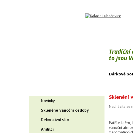
Tradiční
to jsou 
Dárkové po
Sklenění v
Novinky
Nacházíte se 
Skleněné vánoční ozdoby
Dekorativní sklo
Patříte k těm,
vánoční atmosf
Andílci
z aromatických