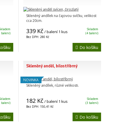
Skleněný andílek na čajovou svíčku, velikost
cca 20cm.
Skladem
339 Kč
Skladem
/ balení 1 kus
1 balení)
(4 balení)
Bez DPH: 280 Kč
ošíku
Do košíku
Skleněný anděl, bílostříbrný
NOVINKA
Skleněný andílek, různé velikosti.
Skladem
182 Kč
Skladem
/ balení 1 kus
5 balení)
(3 balení)
Bez DPH: 150,41 Kč
ošíku
Do košíku