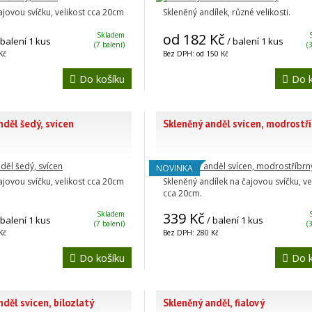
ajovou svíčku, velikost cca 20cm
Skleněný andílek, různé velikosti.
Skladem
od 182 Kč
 balení 1 kus
/ balení 1 kus
(7 balení)
(
Kč
Bez DPH: od 150 Kč
Do košíku
Do k
nděl šedý, svícen
Skleněný anděl svícen, modrostř
NOVINKA
ajovou svíčku, velikost cca 20cm
Skleněný andílek na čajovou svíčku, ve
cca 20cm.
Skladem
339 Kč
 balení 1 kus
/ balení 1 kus
(7 balení)
(
Kč
Bez DPH: 280 Kč
Do košíku
Do k
děl svícen, bílozlatý
Skleněný anděl, fialový