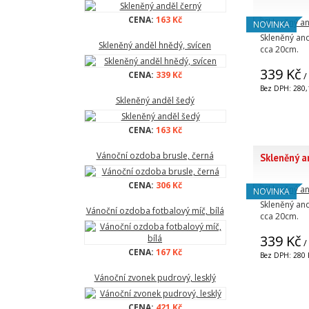
CENA:
163 Kč
NOVINKA
Skleněný and
Skleněný anděl hnědý, svícen
cca 20cm.
339 Kč
CENA:
339 Kč
/
Bez DPH: 280,
Skleněný anděl šedý
CENA:
163 Kč
Vánoční ozdoba brusle, černá
Skleněný an
CENA:
306 Kč
NOVINKA
Skleněný and
Vánoční ozdoba fotbalový míč, bílá
cca 20cm.
339 Kč
/
CENA:
167 Kč
Bez DPH: 280 
Vánoční zvonek pudrový, lesklý
CENA:
421 Kč