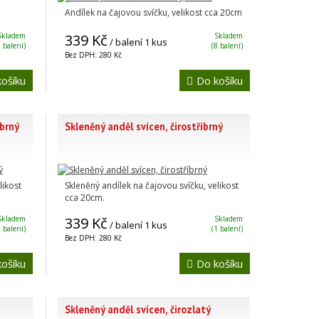
Andílek na čajovou svíčku, velikost cca 20cm
Skladem
339 Kč
Skladem
/ balení 1 kus
3 balení)
(8 balení)
Bez DPH: 280 Kč
ošíku
Do košíku
íbrný
Skleněný anděl svícen, čirostříbrný
likost
Skleněný andílek na čajovou svíčku, velikost
cca 20cm.
Skladem
339 Kč
Skladem
/ balení 1 kus
3 balení)
(1 balení)
Bez DPH: 280 Kč
ošíku
Do košíku
Skleněný anděl svícen, čirozlatý