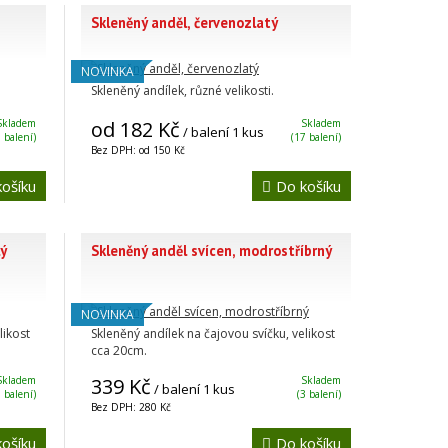
Skleněný anděl, červenozlatý
NOVINKA
Skleněný andílek, různé velikosti.
Skladem
od 182 Kč
Skladem
/ balení 1 kus
6 balení)
(17 balení)
Bez DPH: od 150 Kč
ošíku
Do košíku
lý
Skleněný anděl svícen, modrostříbrný
NOVINKA
likost
Skleněný andílek na čajovou svíčku, velikost
cca 20cm.
Skladem
339 Kč
Skladem
/ balení 1 kus
 balení)
(3 balení)
Bez DPH: 280 Kč
ošíku
Do košíku