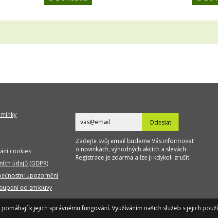
mínky
Odeslat
Zadejte svůj email budeme Vás informovat
o novinkách, výhodných akcích a slevách.
ání cookies
Registrace je zdarma a lze ji kdykoli zrušit.
ích údajů (GDPR)
ečnostní upozornění
oupení od smlouvy
é pomáhají k jejich správnému fungování. Využíváním našich služeb s jejich použ