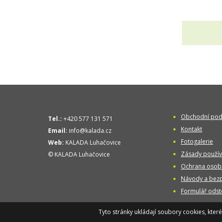
Obchodní pod
Tel.:
+420 577 131 571
Kontakt
Email:
info@kalada.cz
Fotogalerie
Web:
KALADA Luhačovice
Zásady použív
© KALADA Luhačovice
Ochrana osobn
Návody a bezp
Formulář odst
Tyto stránky ukládají soubory cookies, kter