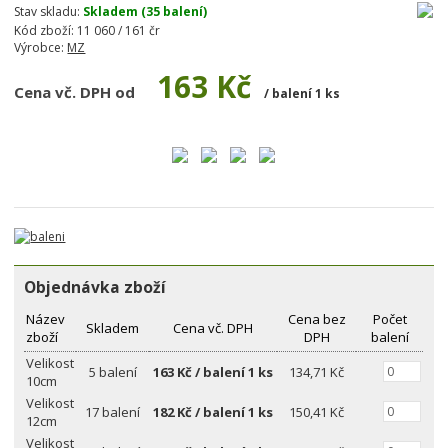
Stav skladu:
Skladem (35 balení)
Kód zboží:
11 060 / 161 čr
Výrobce:
MZ
163 Kč
Cena vč. DPH od
/ balení 1 ks
Objednávka zboží
Název
Cena bez
Počet
Skladem
Cena vč. DPH
zboží
DPH
balení
Velikost
5 balení
163
Kč / balení 1 ks
134,71 Kč
10cm
Velikost
17 balení
182
Kč / balení 1 ks
150,41 Kč
12cm
Velikost