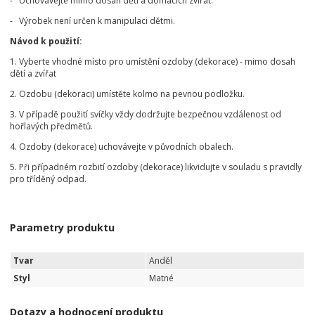
- Uchovávejte mimo dosah dětí a domácích zvířat.
- Výrobek není určen k manipulaci dětmi.
Návod k použití:
1. Vyberte vhodné místo pro umístění ozdoby (dekorace) - mimo dosah
dětí a zvířat
2. Ozdobu (dekoraci) umístěte kolmo na pevnou podložku.
3. V případě použití svíčky vždy dodržujte bezpečnou vzdálenost od
hořlavých předmětů.
4. Ozdoby (dekorace) uchovávejte v původních obalech.
5. Při případném rozbití ozdoby (dekorace) likvidujte v souladu s pravidly
pro tříděný odpad.
Parametry produktu
Tvar
Anděl
Styl
Matné
Dotazy a hodnocení produktu