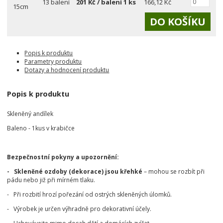
13 balení
201
Kč / balení 1 ks
166,12 Kč
15cm
Popis k produktu
Parametry produktu
Dotazy a hodnocení produktu
Popis k produktu
Skleněný andílek
Baleno - 1kus v krabičce
Bezpečnostní pokyny a upozornění:
- Skleněné ozdoby (dekorace) jsou křehké
– mohou se rozbít při
pádu nebo již při mírném tlaku.
- Při rozbití hrozí pořezání od ostrých skleněných úlomků.
- Výrobek je určen výhradně pro dekorativní účely.