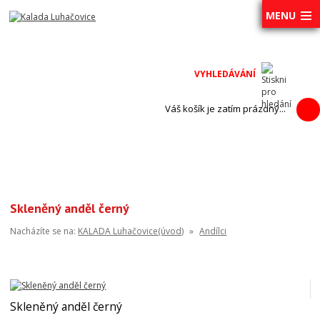
MENU
Váš košík je zatím prázdný...
Skleněný anděl černý
Nacházíte se na:
KALADA Luhačovice(úvod)
»
Andílci
Skleněný anděl černý