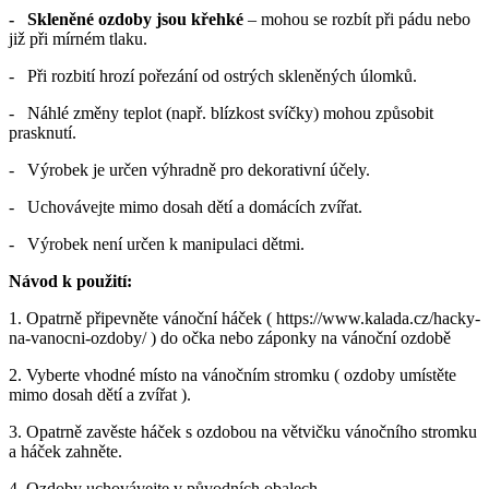
- Skleněné ozdoby jsou křehké
– mohou se rozbít při pádu nebo
již při mírném tlaku.
- Při rozbití hrozí pořezání od ostrých skleněných úlomků.
- Náhlé změny teplot (např. blízkost svíčky) mohou způsobit
prasknutí.
- Výrobek je určen výhradně pro dekorativní účely.
- Uchovávejte mimo dosah dětí a domácích zvířat.
- Výrobek není určen k manipulaci dětmi.
Návod k použití:
1. Opatrně připevněte vánoční háček ( https://www.kalada.cz/hacky-
na-vanocni-ozdoby/ ) do očka nebo záponky na vánoční ozdobě
2. Vyberte vhodné místo na vánočním stromku ( ozdoby umístěte
mimo dosah dětí a zvířat ).
3. Opatrně zavěste háček s ozdobou na větvičku vánočního stromku
a háček zahněte.
4. Ozdoby uchovávejte v původních obalech.