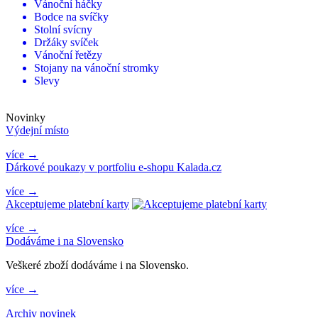
Vánoční háčky
Bodce na svíčky
Stolní svícny
Držáky svíček
Vánoční řetězy
Stojany na vánoční stromky
Slevy
Novinky
Výdejní místo
více →
Dárkové poukazy v portfoliu e-shopu Kalada.cz
více →
Akceptujeme platební karty
více →
Dodáváme i na Slovensko
Veškeré zboží dodáváme i na Slovensko.
více →
Archiv novinek