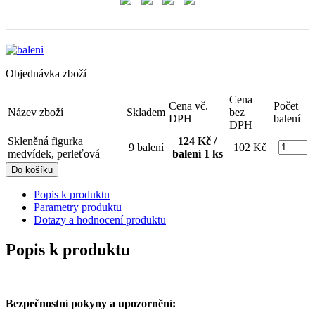
Objednávka zboží
Cena
Cena vč.
Počet
Název zboží
Skladem
bez
DPH
balení
DPH
Skleněná figurka
124 Kč /
9 balení
102 Kč
medvídek, perleťová
balení 1 ks
Popis k produktu
Parametry produktu
Dotazy a hodnocení produktu
Popis k produktu
Bezpečnostní pokyny a upozornění: