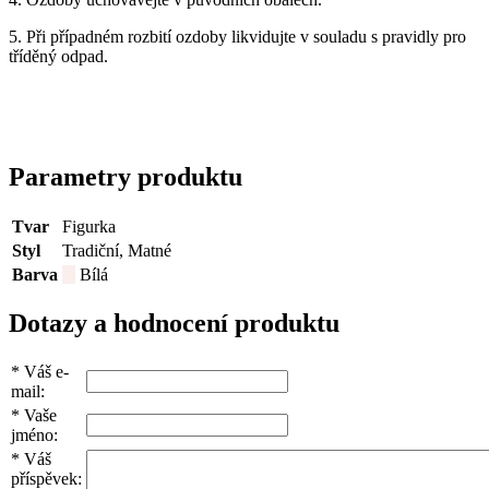
5. Při případném rozbití ozdoby likvidujte v souladu s pravidly pro
tříděný odpad.
Parametry produktu
Tvar
Figurka
Styl
Tradiční, Matné
Barva
Bílá
Dotazy a hodnocení produktu
*
Váš e-
mail:
*
Vaše
jméno:
*
Váš
příspěvek: