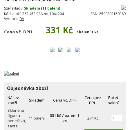
Stav skladu:
Skladem (11 balení)
Kód zboží:
362 452 92/vzor 104+204
EAN:
8590802150369
Výrobce:
DV
331 Kč
Cena vč. DPH
/ balení 1 ks
Objednávka zboží
Název
Cena bez
Počet
Skladem
Cena vč. DPH
zboží
DPH
balení
Skleněná
figurka
331 Kč / balení 1
11 balení
274 Kč
perleťová,
ks
santa