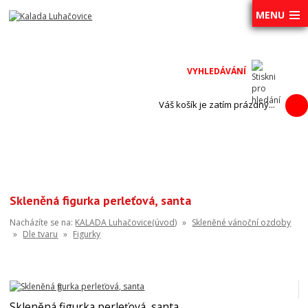
MENU
Váš košík je zatím prázdný...
Skleněná figurka perleťová, santa
Nacházíte se na:
KALADA Luhačovice(úvod)
»
Skleněné vánoční ozdoby
»
Dle tvaru
»
Figurky
Skleněná figurka perleťová, santa