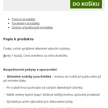
Popis k produktu
Parametry produktu
Dotazy a hodnocení produktu
Popis k produktu
České, ručně vyráběné skleněné vánoční ozdoby.
figurky 1 kus(ů), Cena uvedena za celou krabičku.
Bezpečnostní pokyny a upozornění:
- Skleněné ozdoby jsou křehké
– mohou se rozbít při pádu nebo již
při mírném tlaku.
- Při rozbití hrozí pořezání od ostrých skleněných úlomků.
- Náhlé změny teplot (např. blízkost svíčky) mohou způsobit prasknutí.
- Výrobek je určen výhradně pro dekorativní účely.