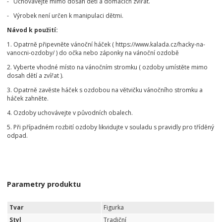
- Uchovávejte mimo dosah dětí a domácích zvířat.
- Výrobek není určen k manipulaci dětmi.
Návod k použití:
1. Opatrně připevněte vánoční háček ( https://www.kalada.cz/hacky-na-
vanocni-ozdoby/ ) do očka nebo záponky na vánoční ozdobě
2. Vyberte vhodné místo na vánočním stromku ( ozdoby umístěte mimo
dosah dětí a zvířat ).
3. Opatrně zavěste háček s ozdobou na větvičku vánočního stromku a
háček zahněte.
4. Ozdoby uchovávejte v původních obalech.
5. Při případném rozbití ozdoby likvidujte v souladu s pravidly pro tříděný
odpad.
Parametry produktu
Tvar
Figurka
Styl
Tradiční