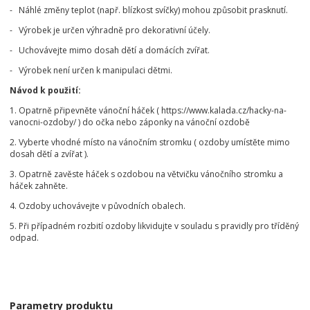
- Náhlé změny teplot (např. blízkost svíčky) mohou způsobit prasknutí.
- Výrobek je určen výhradně pro dekorativní účely.
- Uchovávejte mimo dosah dětí a domácích zvířat.
- Výrobek není určen k manipulaci dětmi.
Návod k použití:
1. Opatrně připevněte vánoční háček ( https://www.kalada.cz/hacky-na-
vanocni-ozdoby/ ) do očka nebo záponky na vánoční ozdobě
2. Vyberte vhodné místo na vánočním stromku ( ozdoby umístěte mimo
dosah dětí a zvířat ).
3. Opatrně zavěste háček s ozdobou na větvičku vánočního stromku a
háček zahněte.
4. Ozdoby uchovávejte v původních obalech.
5. Při případném rozbití ozdoby likvidujte v souladu s pravidly pro tříděný
odpad.
Parametry produktu