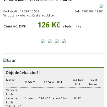
Kód zboží:
112 29A 15 553
EAN:
8590802119205
Výrobce:
vyrobeno v České republice
126 Kč
Cena vč. DPH
/ balení 1 ks
Objednávka zboží
Název
Cena bez
Počet
Skladem
Cena vč. DPH
zboží
DPH
balení
Vánoční
koule
červená,
0 balení
126 Kč / balení 1 ks
104 Kč
koule
"Mamince"