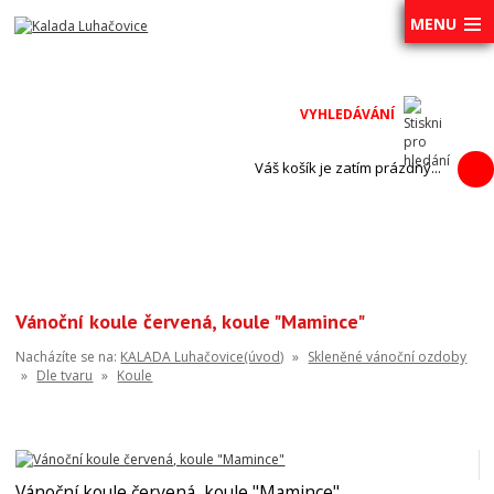
MENU
Váš košík je zatím prázdný...
Vánoční koule červená, koule "Mamince"
Nacházíte se na:
KALADA Luhačovice(úvod)
»
Skleněné vánoční ozdoby
»
Dle tvaru
»
Koule
Vánoční koule červená, koule "Mamince"