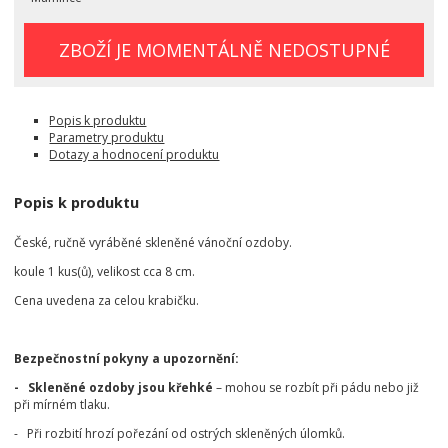
ZBOŽÍ JE MOMENTÁLNĚ NEDOSTUPNÉ
Popis k produktu
Parametry produktu
Dotazy a hodnocení produktu
Popis k produktu
České, ručně vyráběné skleněné vánoční ozdoby.
koule 1 kus(ů), velikost cca 8 cm.
Cena uvedena za celou krabičku.
Bezpečnostní pokyny a upozornění:
- Skleněné ozdoby jsou křehké
– mohou se rozbít při pádu nebo již
při mírném tlaku.
- Při rozbití hrozí pořezání od ostrých skleněných úlomků.