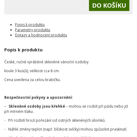
Popis k produktu
Parametry produktu
Dotazy a hodnocení produktu
Popis k produktu
České, ručně vyráběné skleněné vánoční ozdoby.
koule 3 kus(ů), velikost cca 8 cm.
Cena uvedena za celou krabičku.
Bezpečnostní pokyny a upozornění:
- Skleněné ozdoby jsou křehké
– mohou se rozbít při pádu nebo již
při mírném tlaku.
- Při rozbití hrozí pořezání od ostrých skleněných úlomků.
- Náhlé změny teplot (např. blízkost svíčky) mohou způsobit prasknutí.