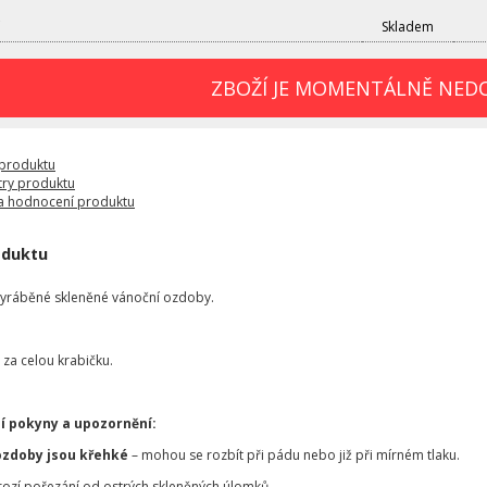
Skladem
ZBOŽÍ JE MOMENTÁLNĚ NED
 produktu
ry produktu
a hodnocení produktu
oduktu
vyráběné skleněné vánoční ozdoby.
za celou krabičku.
í pokyny a upozornění:
ozdoby jsou křehké
– mohou se rozbít při pádu nebo již při mírném tlaku.
hrozí pořezání od ostrých skleněných úlomků.