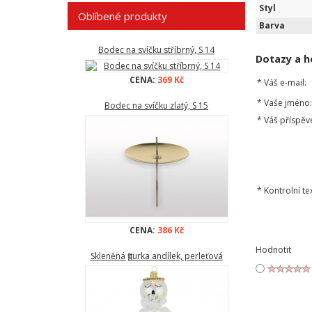
Styl
Oblíbené produkty
Barva
Bodec na svíčku stříbrný, S 14
Dotazy a h
CENA:
369 Kč
*
Váš e-mail:
*
Vaše jméno:
Bodec na svíčku zlatý, S 15
*
Váš příspěv
*
Kontrolní tex
CENA:
386 Kč
Hodnotit
Skleněná figurka andílek, perleťová