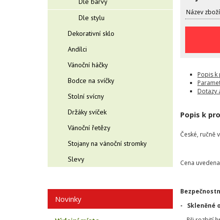
Dle barvy
Název zboží
Dle stylu
Dekorativní sklo
Andílci
Vánoční háčky
Popis k
Bodce na svíčky
Paramet
Dotazy 
Stolní svícny
Držáky svíček
Popis k pr
Vánoční řetězy
České, ručně 
Stojany na vánoční stromky
Slevy
Cena uvedena 
Bezpečnostn
Novinky
- Skleněné 
- Při rozbití 