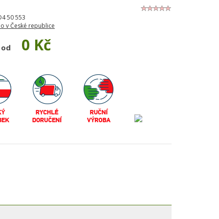
4 50 553
o v České republice
0 Kč
 od