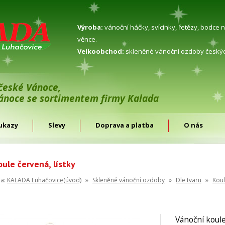
Výroba:
vánoční háčky, svícínky, řetězy, bodce 
věnce.
Velkoobchod:
skleněné vánoční ozdoby českýc
 české Vánoce,
Vánoce se sortimentem firmy Kalada
ukazy
Slevy
Doprava a platba
O nás
ule červená, lístky
na:
KALADA Luhačovice(úvod)
»
Skleněné vánoční ozdoby
»
Dle tvaru
»
Kou
Vánoční koule