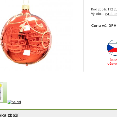
Kód zboží:
112 2D
Výrobce:
vyroben
Cena vč. DPH
ka zboží