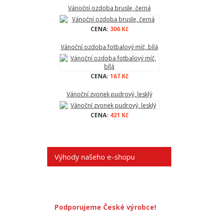
Vánoční ozdoba brusle, černá
CENA:
306 Kč
Vánoční ozdoba fotbalový míč, bílá
CENA:
167 Kč
Vánoční zvonek pudrový, lesklý
CENA:
421 Kč
Výhody našeho e-shopu
Podporujeme České výrobce!