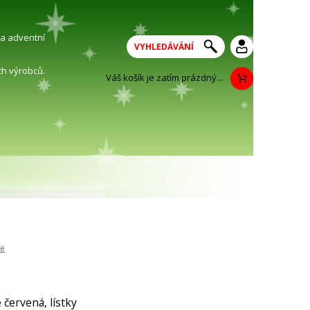
na adventní
h výrobců.
Váš košík je zatím prázdný...
le
 červená, lístky