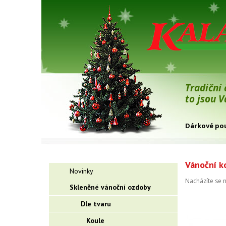
Tradiční
to jsou 
Dárkové po
Vánoční ko
Novinky
Nacházíte se 
Skleněné vánoční ozdoby
Dle tvaru
Koule