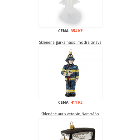
CENA:
354 Kč
Skleněná figurka hasič, modrá tmavá
CENA:
411 Kč
Skleněné auto veterán, šampáňo