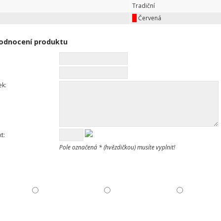
Tradiční
Červená
odnocení produktu
ek:
t:
Pole označená * (hvězdičkou) musíte vyplnit!