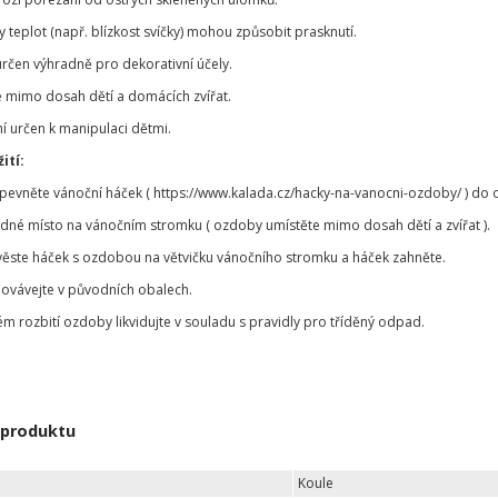
teplot (např. blízkost svíčky) mohou způsobit prasknutí.
určen výhradně pro dekorativní účely.
 mimo dosah dětí a domácích zvířat.
í určen k manipulaci dětmi.
ití:
ipevněte vánoční háček ( https://www.kalada.cz/hacky-na-vanocni-ozdoby/ ) d
odné místo na vánočním stromku ( ozdoby umístěte mimo dosah dětí a zvířat ).
věste háček s ozdobou na větvičku vánočního stromku a háček zahněte.
ovávejte v původních obalech.
ém rozbití ozdoby likvidujte v souladu s pravidly pro tříděný odpad.
 produktu
Koule