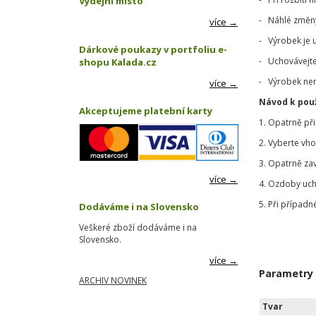
Výdejní místo
- Náhlé změny 
více →
- Výrobek je 
Dárkové poukazy v portfoliu e-
- Uchovávejte
shopu Kalada.cz
- Výrobek nen
více →
Návod k použ
Akceptujeme platební karty
1. Opatrně př
2. Vyberte vh
3. Opatrně za
více →
4. Ozdoby uch
5. Při případn
Dodáváme i na Slovensko
Veškeré zboží dodáváme i na
Slovensko.
více →
Parametry
ARCHIV NOVINEK
Tvar