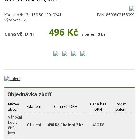
Kód zboží:
131 150 50 100+9241
EAN:
8590802155999
Výrobce:
DV
496 Kč
Cena vč. DPH
/ balení 3 ks
Objednávka zboží
Název
Cena bez
Počet
Skladem
Cena vč. DPH
zboží
DPH
balení
Vánoční
koule
0 balení
496 Kč / balení 3 ks
410 Kč
čirá,
květ