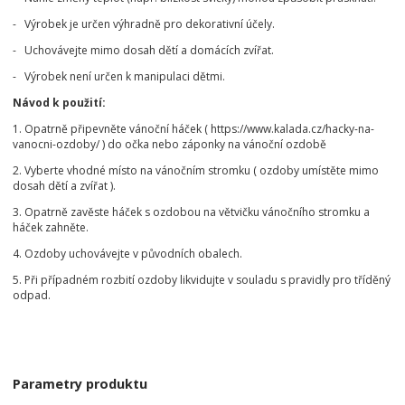
- Výrobek je určen výhradně pro dekorativní účely.
- Uchovávejte mimo dosah dětí a domácích zvířat.
- Výrobek není určen k manipulaci dětmi.
Návod k použití:
1. Opatrně připevněte vánoční háček ( https://www.kalada.cz/hacky-na-
vanocni-ozdoby/ ) do očka nebo záponky na vánoční ozdobě
2. Vyberte vhodné místo na vánočním stromku ( ozdoby umístěte mimo
dosah dětí a zvířat ).
3. Opatrně zavěste háček s ozdobou na větvičku vánočního stromku a
háček zahněte.
4. Ozdoby uchovávejte v původních obalech.
5. Při případném rozbití ozdoby likvidujte v souladu s pravidly pro tříděný
odpad.
Parametry produktu