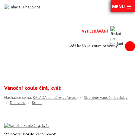
MENU
Váš košík je zatím prázdný...
Vánoční koule čirá, květ
Nacházíte se na:
KALADA Luhačovice(úvod)
»
Skleněné vánoční ozdoby
»
Dle tvaru
»
Koule
Vánoční koule čirá, květ