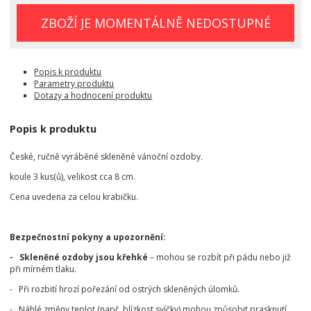
ZBOŽÍ JE MOMENTÁLNĚ NEDOSTUPNÉ
Popis k produktu
Parametry produktu
Dotazy a hodnocení produktu
Popis k produktu
České, ručně vyráběné skleněné vánoční ozdoby.
koule 3 kus(ů), velikost cca 8 cm.
Cena uvedena za celou krabičku.
Bezpečnostní pokyny a upozornění:
- Skleněné ozdoby jsou křehké
– mohou se rozbít při pádu nebo již
při mírném tlaku.
- Při rozbití hrozí pořezání od ostrých skleněných úlomků.
- Náhlé změny teplot (např. blízkost svíčky) mohou způsobit prasknutí.