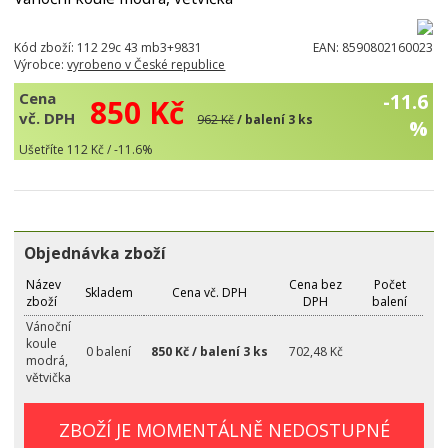
Kód zboží:
112 29c 43 mb3+9831
EAN:
8590802160023
Výrobce:
vyrobeno v České republice
Cena
-11.6
850 Kč
vč. DPH
962 Kč
/ balení 3 ks
%
Ušetříte 112 Kč / -11.6%
Objednávka zboží
Název
Cena bez
Počet
Skladem
Cena vč. DPH
zboží
DPH
balení
Vánoční
koule
0 balení
850 Kč / balení 3 ks
702,48 Kč
modrá,
větvička
ZBOŽÍ JE MOMENTÁLNĚ NEDOSTUPNÉ