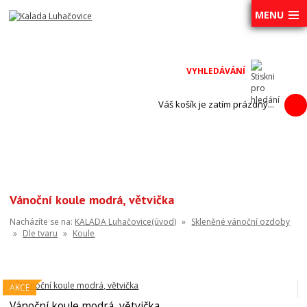
MENU
Váš košík je zatím prázdný...
Vánoční koule modrá, větvička
Nacházíte se na:
KALADA Luhačovice(úvod)
»
Skleněné vánoční ozdoby
»
Dle tvaru
»
Koule
AKCE
Vánoční koule modrá, větvička