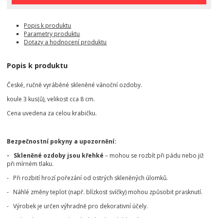
Popis k produktu
Parametry produktu
Dotazy a hodnocení produktu
Popis k produktu
České, ručně vyráběné skleněné vánoční ozdoby.
koule 3 kus(ů), velikost cca 8 cm.
Cena uvedena za celou krabičku.
Bezpečnostní pokyny a upozornění:
- Skleněné ozdoby jsou křehké
– mohou se rozbít při pádu nebo již
při mírném tlaku.
- Při rozbití hrozí pořezání od ostrých skleněných úlomků.
- Náhlé změny teplot (např. blízkost svíčky) mohou způsobit prasknutí.
- Výrobek je určen výhradně pro dekorativní účely.