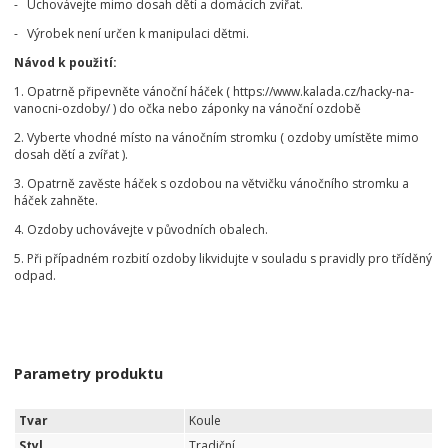
- Uchovávejte mimo dosah dětí a domácích zvířat.
- Výrobek není určen k manipulaci dětmi.
Návod k použití:
1. Opatrně připevněte vánoční háček ( https://www.kalada.cz/hacky-na-
vanocni-ozdoby/ ) do očka nebo záponky na vánoční ozdobě
2. Vyberte vhodné místo na vánočním stromku ( ozdoby umístěte mimo
dosah dětí a zvířat ).
3. Opatrně zavěste háček s ozdobou na větvičku vánočního stromku a
háček zahněte.
4. Ozdoby uchovávejte v původních obalech.
5. Při případném rozbití ozdoby likvidujte v souladu s pravidly pro tříděný
odpad.
Parametry produktu
Tvar
Koule
Styl
Tradiční