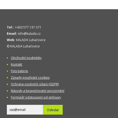
Tel.:
+420 577 131 571
Email:
info@kalada.cz
Web:
KALADA Luhačovice
© KALADA Luhačovice
Obchodní podmínky
Kontakt
Fotogalerie
Zásady používání cookies
Ochrana osobních údajů (GDPR)
Návody a bezpečnostní upozornění
Formulář odstoupení od smlouvy
Odeslat