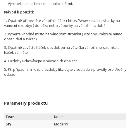
- Výrobek není určen k manipulaci dětmi.
Návod k použití:
1. Opatrně připevněte vánoční háček ( https://www.kalada.cz/hacky-na-
vanocni-ozdoby/ ) do očka nebo záponky na vánoční ozdobě
2. Vyberte vhodné místo na vánočním stromku ( ozdoby umístěte mimo
dosah dětí a zvířat ).
3. Opatrně zavěste háček s ozdobou na větvičku vánočního stromku a
háček zahněte.
4. Ozdoby uchovávejte v původních obalech.
5. Při případném rozbití ozdoby likvidujte v souladu s pravidly pro tříděný
odpad.
Parametry produktu
Tvar
Koule
Styl
Moderní