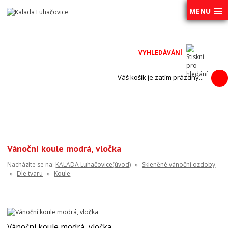
MENU
Váš košík je zatím prázdný...
Vánoční koule modrá, vločka
Nacházíte se na:
KALADA Luhačovice(úvod)
»
Skleněné vánoční ozdoby
»
Dle tvaru
»
Koule
Vánoční koule modrá, vločka