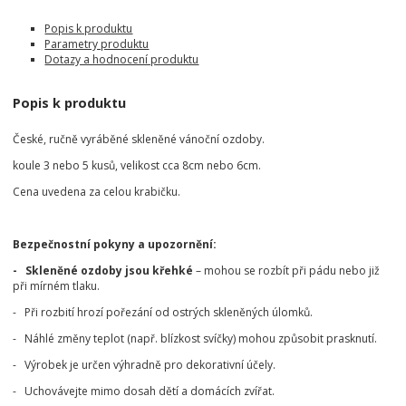
Popis k produktu
Parametry produktu
Dotazy a hodnocení produktu
Popis k produktu
České, ručně vyráběné skleněné vánoční ozdoby.
koule 3 nebo 5 kusů, velikost cca 8cm nebo 6cm.
Cena uvedena za celou krabičku.
Bezpečnostní pokyny a upozornění:
- Skleněné ozdoby jsou křehké
– mohou se rozbít při pádu nebo již
při mírném tlaku.
- Při rozbití hrozí pořezání od ostrých skleněných úlomků.
- Náhlé změny teplot (např. blízkost svíčky) mohou způsobit prasknutí.
- Výrobek je určen výhradně pro dekorativní účely.
- Uchovávejte mimo dosah dětí a domácích zvířat.