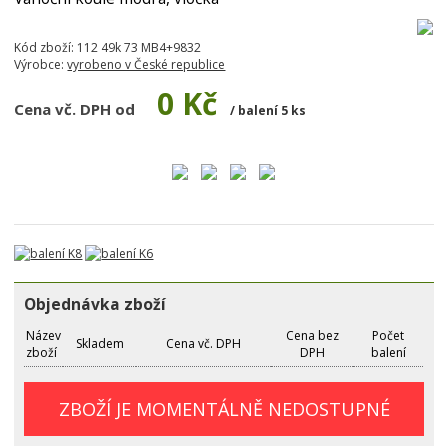
Kód zboží:
112 49k 73 MB4+9832
Výrobce:
vyrobeno v České republice
0 Kč
Cena vč. DPH od
/ balení 5 ks
Objednávka zboží
Název
Cena bez
Počet
Skladem
Cena vč. DPH
zboží
DPH
balení
ZBOŽÍ JE MOMENTÁLNĚ NEDOSTUPNÉ