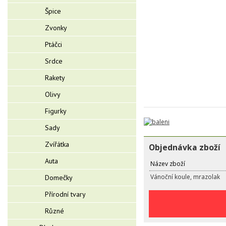
Špice
Zvonky
Ptáčci
Srdce
Rakety
Olivy
Figurky
Sady
Zvířátka
Objednávka zboží
Auta
Název zboží
Vánoční koule, mrazolak
Domečky
Přírodní tvary
Různé