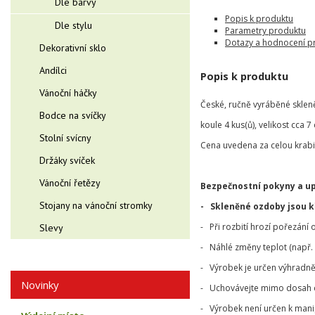
Dle barvy
Popis k produktu
Dle stylu
Parametry produktu
Dotazy a hodnocení p
Dekorativní sklo
Andílci
Popis k produktu
Vánoční háčky
České, ručně vyráběné skle
Bodce na svíčky
koule 4 kus(ů), velikost cca 7
Stolní svícny
Cena uvedena za celou krabi
Držáky svíček
Vánoční řetězy
Bezpečnostní pokyny a u
Stojany na vánoční stromky
- Skleněné ozdoby jsou 
- Při rozbití hrozí pořezání
Slevy
- Náhlé změny teplot (např. 
- Výrobek je určen výhradně 
Novinky
- Uchovávejte mimo dosah dě
- Výrobek není určen k mani