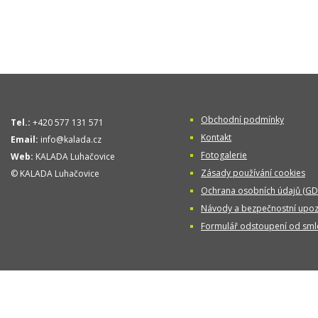
Obchodní podmínky
Tel.:
+420 577 131 571
Kontakt
Email:
info@kalada.cz
Fotogalerie
Web:
KALADA Luhačovice
Zásady používání cookies
© KALADA Luhačovice
Ochrana osobních údajů (GD
Návody a bezpečnostní upoz
Formulář odstoupení od sml