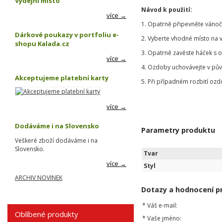
Výdejní místo
Návod k použití:
více →
1. Opatrně připevněte vánoč
Dárkové poukazy v portfoliu e-
2. Vyberte vhodné místo na 
shopu Kalada.cz
3. Opatrně zavěste háček s 
více →
4. Ozdoby uchovávejte v pů
Akceptujeme platební karty
5. Při případném rozbití ozd
více →
Dodáváme i na Slovensko
Parametry produktu
Veškeré zboží dodáváme i na
Slovensko.
Tvar
více →
Styl
ARCHIV NOVINEK
Dotazy a hodnocení p
*
Váš e-mail:
Oblíbené produkty
*
Vaše jméno: