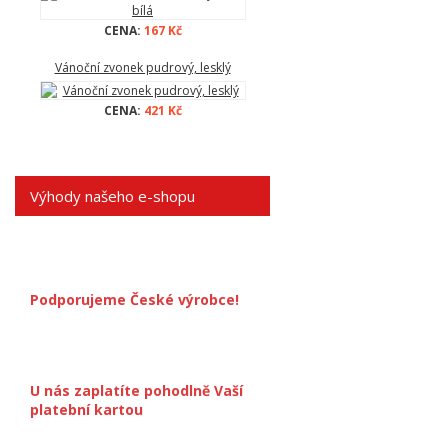
CENA:
167 Kč
Vánoční zvonek pudrový, lesklý
CENA:
421 Kč
Výhody našeho e-shopu
Podporujeme České výrobce!
U nás zaplatíte pohodlně Vaší
platební kartou