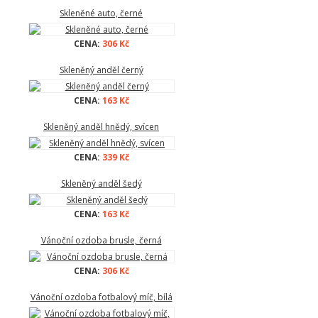
Skleněné auto, černé
CENA:
306 Kč
Skleněný anděl černý
CENA:
163 Kč
Skleněný anděl hnědý, svícen
CENA:
339 Kč
Skleněný anděl šedý
CENA:
163 Kč
Vánoční ozdoba brusle, černá
CENA:
306 Kč
Vánoční ozdoba fotbalový míč, bílá