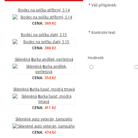
*
Váš příspěvek:
Bodec na svíčku stříbrný, S 14
CENA:
369 Kč
*
Kontrolní text:
Bodec na svíčku zlatý, S 15
CENA:
386 Kč
Hodnotit
Skleněná figurka andílek, perleťová
CENA:
354 Kč
Skleněná figurka hasič, modrá tmavá
CENA:
411 Kč
Skleněné auto veterán, šampáňo
CENA:
474 Kč