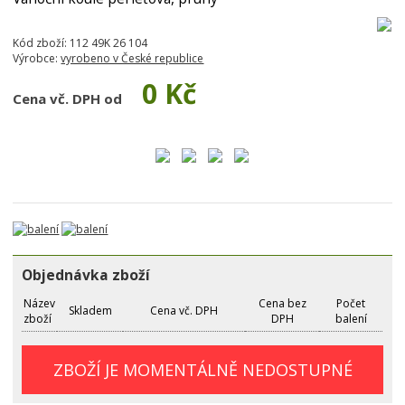
Kód zboží:
112 49K 26 104
Výrobce:
vyrobeno v České republice
0 Kč
Cena vč. DPH od
Objednávka zboží
Název
Cena bez
Počet
Skladem
Cena vč. DPH
zboží
DPH
balení
ZBOŽÍ JE MOMENTÁLNĚ NEDOSTUPNÉ