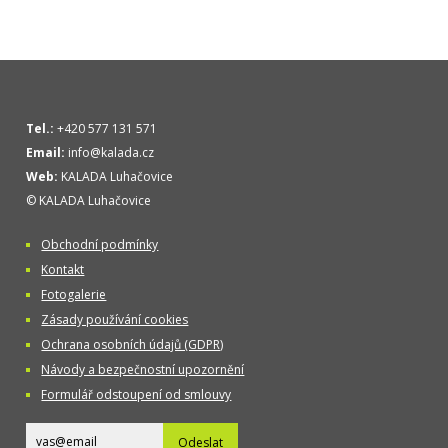
Tel.:
+420 577 131 571
Email:
info@kalada.cz
Web:
KALADA Luhačovice
© KALADA Luhačovice
Obchodní podmínky
Kontakt
Fotogalerie
Zásady používání cookies
Ochrana osobních údajů (GDPR)
Návody a bezpečnostní upozornění
Formulář odstoupení od smlouvy
Odeslat