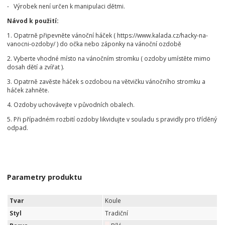
- Výrobek není určen k manipulaci dětmi.
Návod k použití:
1. Opatrně připevněte vánoční háček ( https://www.kalada.cz/hacky-na-
vanocni-ozdoby/ ) do očka nebo záponky na vánoční ozdobě
2. Vyberte vhodné místo na vánočním stromku ( ozdoby umístěte mimo
dosah dětí a zvířat ).
3. Opatrně zavěste háček s ozdobou na větvičku vánočního stromku a
háček zahněte.
4. Ozdoby uchovávejte v původních obalech.
5. Při případném rozbití ozdoby likvidujte v souladu s pravidly pro tříděný
odpad.
Parametry produktu
Tvar
Koule
Styl
Tradiční