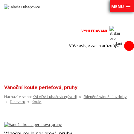
MENU
Váš košík je zatím prázdný...
Vánoční koule perleťová, pruhy
Nacházíte se na:
KALADA Luhačovice(úvod)
»
Skleněné vánoční ozdoby
»
Dle tvaru
»
Koule
Vánoční koule perleťová, pruhy