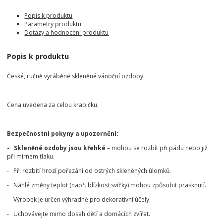
Popis k produktu
Parametry produktu
Dotazy a hodnocení produktu
Popis k produktu
České, ručně vyráběné skleněné vánoční ozdoby.
Cena uvedena za celou krabičku.
Bezpečnostní pokyny a upozornění:
- Skleněné ozdoby jsou křehké
– mohou se rozbít při pádu nebo již
při mírném tlaku.
- Při rozbití hrozí pořezání od ostrých skleněných úlomků.
- Náhlé změny teplot (např. blízkost svíčky) mohou způsobit prasknutí.
- Výrobek je určen výhradně pro dekorativní účely.
- Uchovávejte mimo dosah dětí a domácích zvířat.