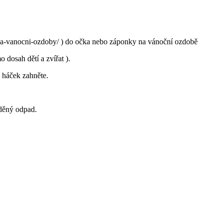
-na-vanocni-ozdoby/ ) do očka nebo záponky na vánoční ozdobě
dosah dětí a zvířat ).
 háček zahněte.
íděný odpad.