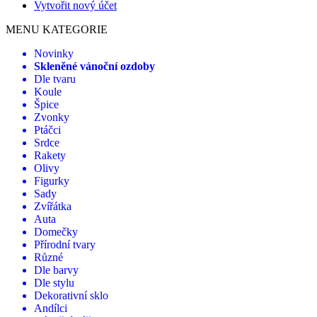
Vytvořit nový účet
MENU KATEGORIE
Novinky
Skleněné vánoční ozdoby
Dle tvaru
Koule
Špice
Zvonky
Ptáčci
Srdce
Rakety
Olivy
Figurky
Sady
Zvířátka
Auta
Domečky
Přírodní tvary
Různé
Dle barvy
Dle stylu
Dekorativní sklo
Andílci