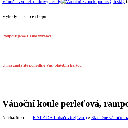
Vánoční zvonek pudrový, lesklý
Výhody našeho e-shopu
Podporujeme České výrobce!
U nás zaplatíte pohodlně Vaší platební kartou
Vánoční koule perleťová, ramp
Nacházíte se na:
KALADA Luhačovice(úvod)
»
Skleněné vánoční o