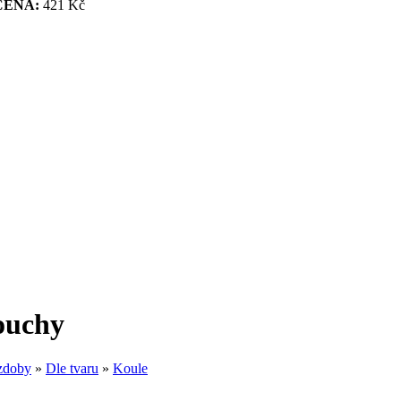
CENA:
421 Kč
ouchy
zdoby
»
Dle tvaru
»
Koule