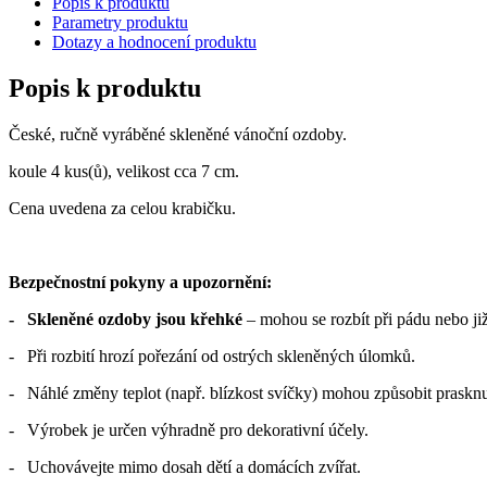
Popis k produktu
Parametry produktu
Dotazy a hodnocení produktu
Popis k produktu
České, ručně vyráběné skleněné vánoční ozdoby.
koule 4 kus(ů), velikost cca 7 cm.
Cena uvedena za celou krabičku.
Bezpečnostní pokyny a upozornění:
- Skleněné ozdoby jsou křehké
– mohou se rozbít při pádu nebo již
- Při rozbití hrozí pořezání od ostrých skleněných úlomků.
- Náhlé změny teplot (např. blízkost svíčky) mohou způsobit prasknu
- Výrobek je určen výhradně pro dekorativní účely.
- Uchovávejte mimo dosah dětí a domácích zvířat.