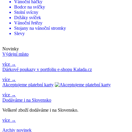
Vánoční háčky
Bodce na svíčky
Stolní svícny
Držáky svíček
Vánoční řetězy
Stojany na vánoční stromky
Slevy
Novinky
Výdejní místo
více →
Dárkové poukazy v portfoliu e-shopu Kalada.cz
více →
Akceptujeme platební karty
více →
Dodáváme i na Slovensko
Veškeré zboží dodáváme i na Slovensko.
více →
Archiv novinek