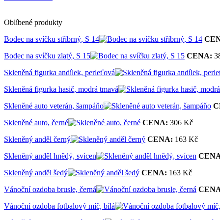
Oblíbené produkty
Bodec na svíčku stříbrný, S 14
CEN
Bodec na svíčku zlatý, S 15
CENA:
3
Skleněná figurka andílek, perleťová
Skleněná figurka hasič, modrá tmavá
Skleněné auto veterán, šampáňo
C
Skleněné auto, černé
CENA:
306 Kč
Skleněný anděl černý
CENA:
163 Kč
Skleněný anděl hnědý, svícen
CENA
Skleněný anděl šedý
CENA:
163 Kč
Vánoční ozdoba brusle, černá
CENA
Vánoční ozdoba fotbalový míč, bílá