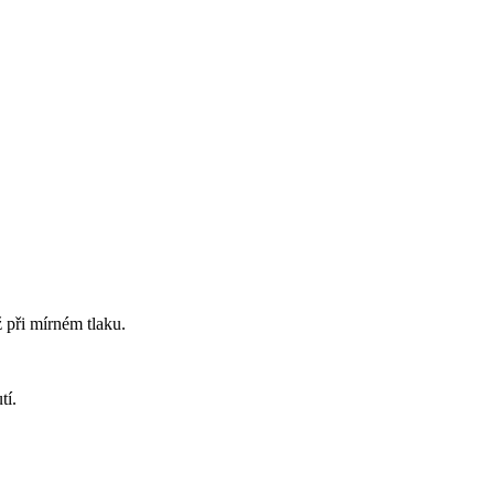
 při mírném tlaku.
tí.