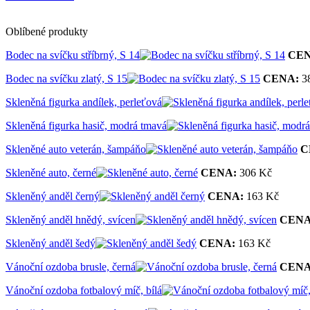
Oblíbené produkty
Bodec na svíčku stříbrný, S 14
CEN
Bodec na svíčku zlatý, S 15
CENA:
3
Skleněná figurka andílek, perleťová
Skleněná figurka hasič, modrá tmavá
Skleněné auto veterán, šampáňo
C
Skleněné auto, černé
CENA:
306 Kč
Skleněný anděl černý
CENA:
163 Kč
Skleněný anděl hnědý, svícen
CENA
Skleněný anděl šedý
CENA:
163 Kč
Vánoční ozdoba brusle, černá
CENA
Vánoční ozdoba fotbalový míč, bílá