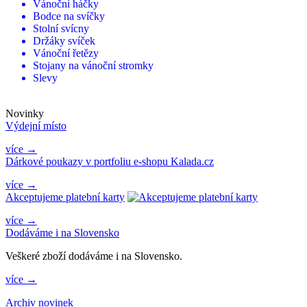
Vánoční háčky
Bodce na svíčky
Stolní svícny
Držáky svíček
Vánoční řetězy
Stojany na vánoční stromky
Slevy
Novinky
Výdejní místo
více →
Dárkové poukazy v portfoliu e-shopu Kalada.cz
více →
Akceptujeme platební karty
více →
Dodáváme i na Slovensko
Veškeré zboží dodáváme i na Slovensko.
více →
Archiv novinek