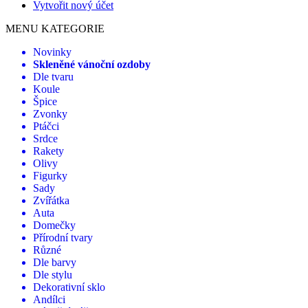
Vytvořit nový účet
MENU KATEGORIE
Novinky
Skleněné vánoční ozdoby
Dle tvaru
Koule
Špice
Zvonky
Ptáčci
Srdce
Rakety
Olivy
Figurky
Sady
Zvířátka
Auta
Domečky
Přírodní tvary
Různé
Dle barvy
Dle stylu
Dekorativní sklo
Andílci