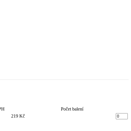
PH
Počet balení
219 Kč