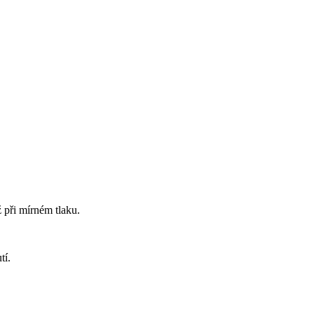
 při mírném tlaku.
tí.