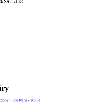
CENA:
421 Kč
áry
zdoby
»
Dle tvaru
»
Koule