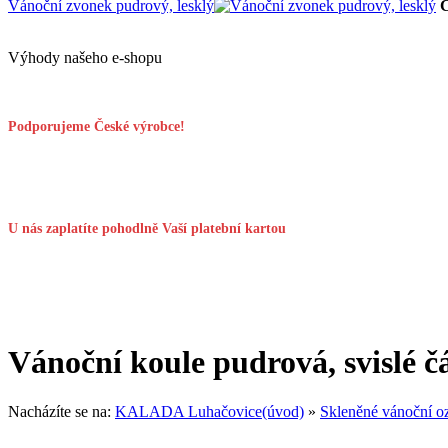
Vánoční zvonek pudrový, lesklý
Výhody našeho e-shopu
Podporujeme České výrobce!
U nás zaplatíte pohodlně Vaší platební kartou
Vánoční koule pudrová, svislé č
Nacházíte se na:
KALADA Luhačovice(úvod)
»
Skleněné vánoční o