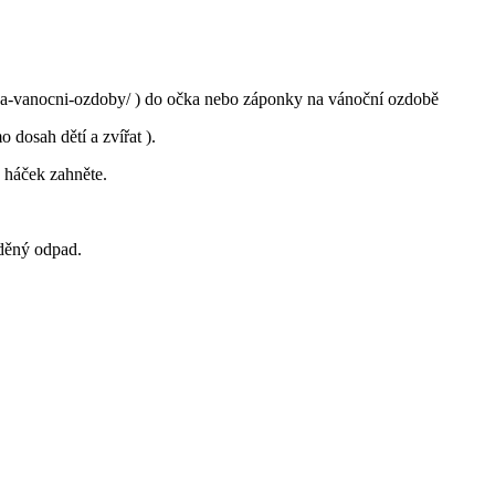
-na-vanocni-ozdoby/ ) do očka nebo záponky na vánoční ozdobě
dosah dětí a zvířat ).
 háček zahněte.
íděný odpad.