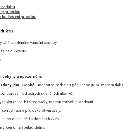
 produktu
ry produktu
a hodnocení produktu
oduktu
vyráběné skleněné vánoční ozdoby.
za celou krabičku.
cm .
í pokyny a upozornění:
ozdoby jsou křehké
– mohou se rozbít při pádu nebo již při mírném tlaku.
hrozí pořezání od ostrých skleněných úlomků.
teplot (např. blízkost svíčky) mohou způsobit prasknutí.
určen výhradně pro dekorativní účely.
 mimo dosah dětí a domácích zvířat.
í určen k manipulaci dětmi.