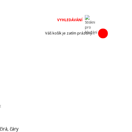
na adventní
h výrobců.
Váš košík je zatím prázdný...
y
čirá, čáry