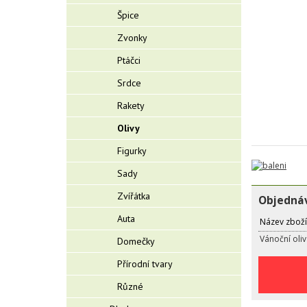
Špice
Zvonky
Ptáčci
Srdce
Rakety
Olivy
Figurky
Sady
Zvířátka
Objednáv
Auta
Název zboží
Vánoční oliv
Domečky
Přírodní tvary
Různé