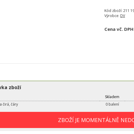
Kód zboží:
211 19
Výrobce:
DV
Cena vč. DPH
ka zboží
Skladem
a čirá, čáry
0 balení
ZBOŽÍ JE MOMENTÁLNĚ NED