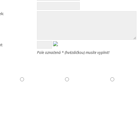
ek:
t:
Pole označená * (hvězdičkou) musíte vyplnit!