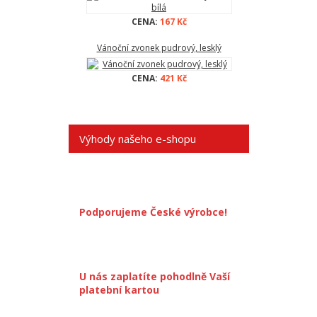
CENA:
167 Kč
Vánoční zvonek pudrový, lesklý
CENA:
421 Kč
Výhody našeho e-shopu
Podporujeme České výrobce!
U nás zaplatíte pohodlně Vaší
platební kartou