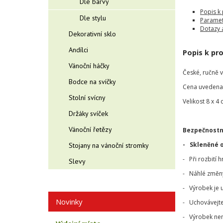
Dle barvy
Popis k
Dle stylu
Paramet
Dotazy 
Dekorativní sklo
Andílci
Popis k pr
Vánoční háčky
České, ručně 
Bodce na svíčky
Cena uvedena 
Stolní svícny
Velikost 8 x 4 
Držáky svíček
Vánoční řetězy
Bezpečnostn
- Skleněné 
Stojany na vánoční stromky
- Při rozbití 
Slevy
- Náhlé změny 
- Výrobek je 
Novinky
- Uchovávejte
- Výrobek nen