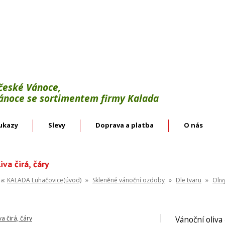
Výroba:
vánoční háčky, svícínky, řetězy, bodce 
věnce.
Velkoobchod:
skleněné vánoční ozdoby českýc
 české Vánoce,
Vánoce se sortimentem firmy Kalada
ukazy
Slevy
Doprava a platba
O nás
iva čirá, čáry
na:
KALADA Luhačovice(úvod)
»
Skleněné vánoční ozdoby
»
Dle tvaru
»
Oliv
Vánoční oliva 