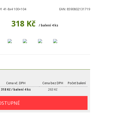
1 41-8x4 100+104
EAN:
8590802131719
318 Kč
/ balení 4 ks
Cena vč. DPH
Cena bez DPH
Počet balení
318 Kč / balení 4 ks
263 Kč
OSTUPNÉ