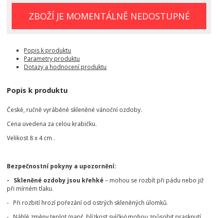
ZBOŽÍ JE MOMENTÁLNĚ NEDOSTUPNÉ
Popis k produktu
Parametry produktu
Dotazy a hodnocení produktu
Popis k produktu
České, ručně vyráběné skleněné vánoční ozdoby.
Cena uvedena za celou krabičku.
Velikost 8 x 4 cm .
Bezpečnostní pokyny a upozornění:
- Skleněné ozdoby jsou křehké
– mohou se rozbít při pádu nebo již
při mírném tlaku.
- Při rozbití hrozí pořezání od ostrých skleněných úlomků.
- Náhlé změny teplot (např. blízkost svíčky) mohou způsobit prasknutí.