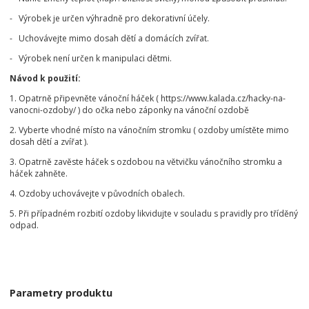
- Výrobek je určen výhradně pro dekorativní účely.
- Uchovávejte mimo dosah dětí a domácích zvířat.
- Výrobek není určen k manipulaci dětmi.
Návod k použití:
1. Opatrně připevněte vánoční háček ( https://www.kalada.cz/hacky-na-
vanocni-ozdoby/ ) do očka nebo záponky na vánoční ozdobě
2. Vyberte vhodné místo na vánočním stromku ( ozdoby umístěte mimo
dosah dětí a zvířat ).
3. Opatrně zavěste háček s ozdobou na větvičku vánočního stromku a
háček zahněte.
4. Ozdoby uchovávejte v původních obalech.
5. Při případném rozbití ozdoby likvidujte v souladu s pravidly pro tříděný
odpad.
Parametry produktu