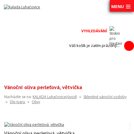
MENU
Váš košík je zatím prázdný...
Vánoční oliva perleťová, větvička
Nacházíte se na:
KALADA Luhačovice(úvod)
»
Skleněné vánoční ozdoby
»
Dle tvaru
»
Olivy
Vánoční oliva perleťová, větvička