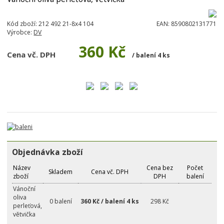
Kód zboží:
212 492 21-8x4 104
EAN:
8590802131771
Výrobce:
DV
360 Kč
Cena vč. DPH
/ balení 4 ks
Objednávka zboží
Název
Cena bez
Počet
Skladem
Cena vč. DPH
zboží
DPH
balení
Vánoční
oliva
0 balení
360 Kč / balení 4 ks
298 Kč
perleťová,
větvička