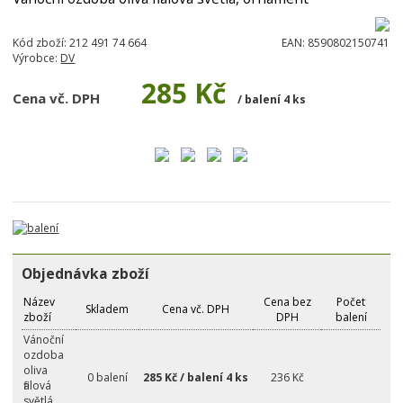
Kód zboží:
212 491 74 664
EAN:
8590802150741
Výrobce:
DV
285 Kč
Cena vč. DPH
/ balení 4 ks
Objednávka zboží
Název
Cena bez
Počet
Skladem
Cena vč. DPH
zboží
DPH
balení
Vánoční
ozdoba
oliva
0 balení
285 Kč / balení 4 ks
236 Kč
fialová
světlá,