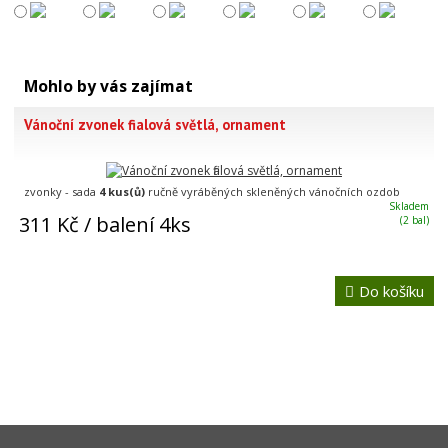
Mohlo by vás zajímat
Vánoční zvonek fialová světlá, ornament
zvonky - sada
4 kus(ů)
ručně vyráběných skleněných vánočních ozdob
Skladem
311 Kč
/ balení 4ks
(2 bal)
Do košíku