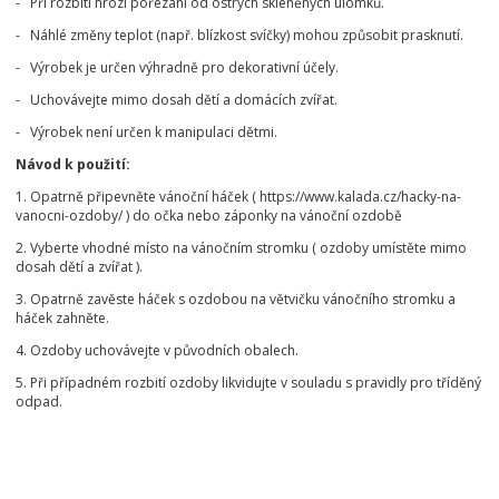
- Při rozbití hrozí pořezání od ostrých skleněných úlomků.
- Náhlé změny teplot (např. blízkost svíčky) mohou způsobit prasknutí.
- Výrobek je určen výhradně pro dekorativní účely.
- Uchovávejte mimo dosah dětí a domácích zvířat.
- Výrobek není určen k manipulaci dětmi.
Návod k použití:
1. Opatrně připevněte vánoční háček ( https://www.kalada.cz/hacky-na-
vanocni-ozdoby/ ) do očka nebo záponky na vánoční ozdobě
2. Vyberte vhodné místo na vánočním stromku ( ozdoby umístěte mimo
dosah dětí a zvířat ).
3. Opatrně zavěste háček s ozdobou na větvičku vánočního stromku a
háček zahněte.
4. Ozdoby uchovávejte v původních obalech.
5. Při případném rozbití ozdoby likvidujte v souladu s pravidly pro tříděný
odpad.