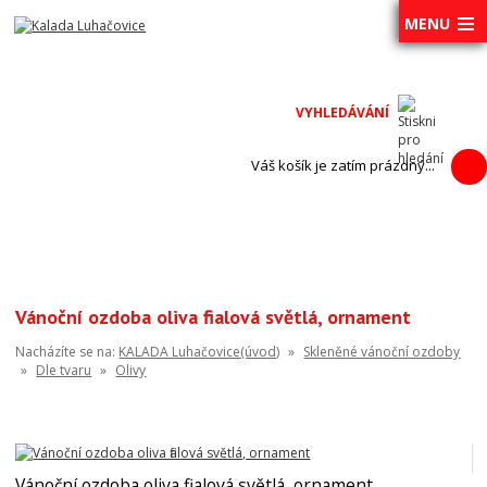
MENU
Váš košík je zatím prázdný...
Vánoční ozdoba oliva fialová světlá, ornament
Nacházíte se na:
KALADA Luhačovice(úvod)
»
Skleněné vánoční ozdoby
»
Dle tvaru
»
Olivy
Vánoční ozdoba oliva fialová světlá, ornament