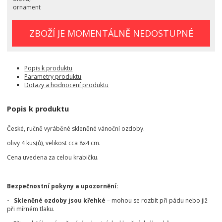
ornament
ZBOŽÍ JE MOMENTÁLNĚ NEDOSTUPNÉ
Popis k produktu
Parametry produktu
Dotazy a hodnocení produktu
Popis k produktu
České, ručně vyráběné skleněné vánoční ozdoby.
olivy 4 kus(ů), velikost cca 8x4 cm.
Cena uvedena za celou krabičku.
Bezpečnostní pokyny a upozornění:
- Skleněné ozdoby jsou křehké
– mohou se rozbít při pádu nebo již
při mírném tlaku.