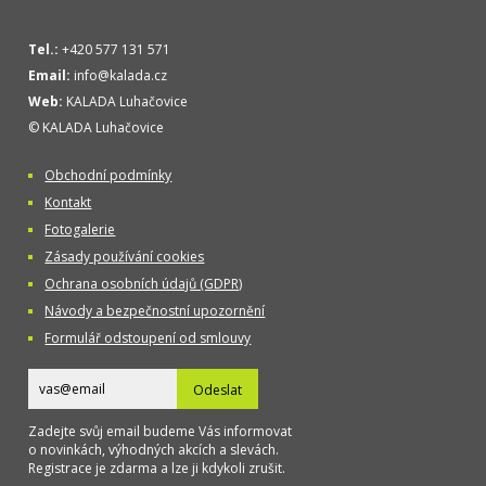
Tel.:
+420 577 131 571
Email:
info@kalada.cz
Web:
KALADA Luhačovice
© KALADA Luhačovice
Obchodní podmínky
Kontakt
Fotogalerie
Zásady používání cookies
Ochrana osobních údajů (GDPR)
Návody a bezpečnostní upozornění
Formulář odstoupení od smlouvy
Odeslat
Zadejte svůj email budeme Vás informovat
o novinkách, výhodných akcích a slevách.
Registrace je zdarma a lze ji kdykoli zrušit.