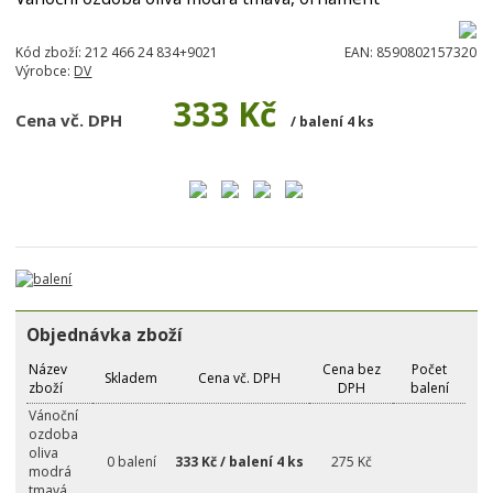
Kód zboží:
212 466 24 834+9021
EAN:
8590802157320
Výrobce:
DV
333 Kč
Cena vč. DPH
/ balení 4 ks
Objednávka zboží
Název
Cena bez
Počet
Skladem
Cena vč. DPH
zboží
DPH
balení
Vánoční
ozdoba
oliva
0 balení
333 Kč / balení 4 ks
275 Kč
modrá
tmavá,