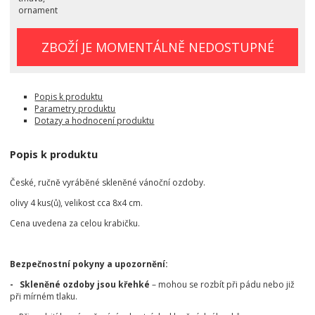
ornament
ZBOŽÍ JE MOMENTÁLNĚ NEDOSTUPNÉ
Popis k produktu
Parametry produktu
Dotazy a hodnocení produktu
Popis k produktu
České, ručně vyráběné skleněné vánoční ozdoby.
olivy 4 kus(ů), velikost cca 8x4 cm.
Cena uvedena za celou krabičku.
Bezpečnostní pokyny a upozornění:
- Skleněné ozdoby jsou křehké
– mohou se rozbít při pádu nebo již
při mírném tlaku.