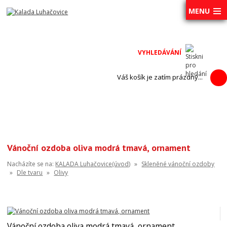
MENU
Váš košík je zatím prázdný...
Vánoční ozdoba oliva modrá tmavá, ornament
Nacházíte se na:
KALADA Luhačovice(úvod)
»
Skleněné vánoční ozdoby
»
Dle tvaru
»
Olivy
Vánoční ozdoba oliva modrá tmavá, ornament