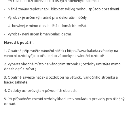
- Při rozbití hrozí pořezání od ostrých skleněných úlomků.
- Náhlé změny teplot (např. blízkost svíčky) mohou způsobit prasknutí.
- Výrobek je určen výhradně pro dekorativní účely.
- Uchovávejte mimo dosah dětí a domácích zvířat.
- Výrobek není určen k manipulaci dětmi.
Návod k použití:
1. Opatrně připevněte vánoční háček ( https://www.kalada.cz/hacky-na-
vanocni-ozdoby/ ) do očka nebo záponky na vánoční ozdobě
2. Vyberte vhodné místo na vánočním stromku ( ozdoby umístěte mimo
dosah dětí a zvířat ).
3. Opatrně zavěste háček s ozdobou na větvičku vánočního stromku a
háček zahněte.
4. Ozdoby uchovávejte v původních obalech.
5. Při případném rozbití ozdoby likvidujte v souladu s pravidly pro tříděný
odpad.