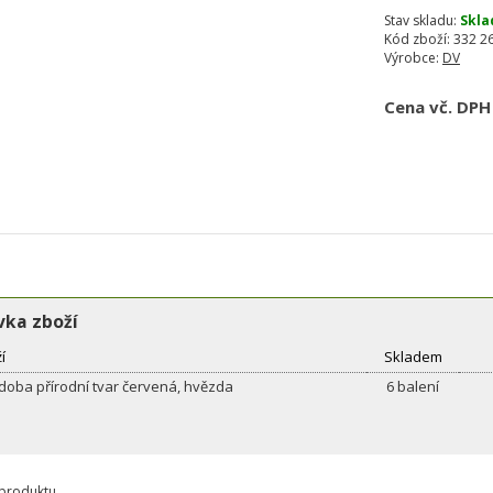
Stav skladu:
Skla
Kód zboží:
332 26
Výrobce:
DV
Cena vč. DPH
ka zboží
í
Skladem
doba přírodní tvar červená, hvězda
6 balení
 produktu