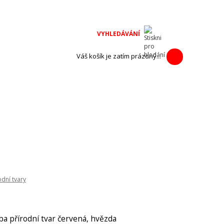
na adventní
h výrobců.
Váš košík je zatím prázdný...
odní tvary
a přírodní tvar červená, hvězda