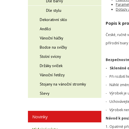
Dle barvy
Paramet
Dotazy 
Dle stylu
Dekorativní sklo
Popis k pr
Andílci
České, ručně 
Vánoční háčky
přírodní tvary
Bodce na svíčky
Stolní svícny
Bezpečnostn
Držáky svíček
- Skleněné 
Vánoční řetězy
- Při rozbití 
Stojany na vánoční stromky
- Náhlé změny 
Slevy
- Výrobek je 
- Uchovávejte
- Výrobek nen
Novinky
Návod k použ
1. Opatrně př