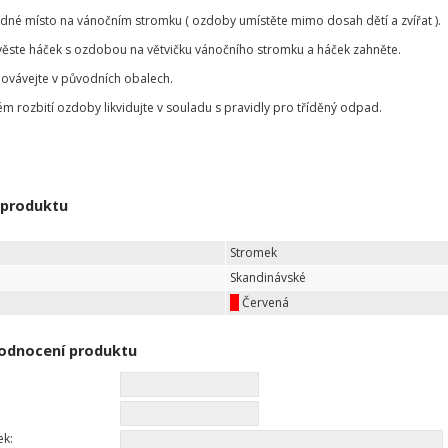
odné místo na vánočním stromku ( ozdoby umístěte mimo dosah dětí a zvířat ).
věste háček s ozdobou na větvičku vánočního stromku a háček zahněte.
ovávejte v původních obalech.
ém rozbití ozdoby likvidujte v souladu s pravidly pro tříděný odpad.
 produktu
Stromek
Skandinávské
Červená
odnocení produktu
ek: