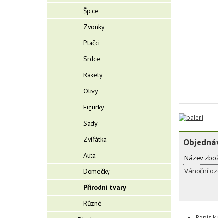
Špice
Zvonky
Ptáčci
Srdce
Rakety
Olivy
Figurky
Sady
Zvířátka
Objednáv
Auta
Název zbož
Vánoční oz
Domečky
Přírodní tvary
Různé
Popis k