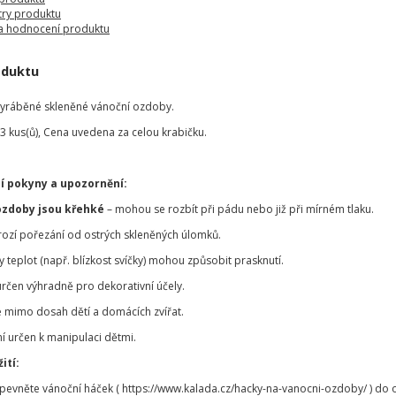
ry produktu
a hodnocení produktu
oduktu
vyráběné skleněné vánoční ozdoby.
 3 kus(ů), Cena uvedena za celou krabičku.
í pokyny a upozornění:
ozdoby jsou křehké
– mohou se rozbít při pádu nebo již při mírném tlaku.
hrozí pořezání od ostrých skleněných úlomků.
teplot (např. blízkost svíčky) mohou způsobit prasknutí.
určen výhradně pro dekorativní účely.
 mimo dosah dětí a domácích zvířat.
í určen k manipulaci dětmi.
ití:
ipevněte vánoční háček ( https://www.kalada.cz/hacky-na-vanocni-ozdoby/ ) d