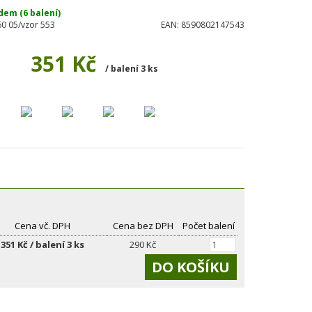
dem (6 balení)
0 05/vzor 553
EAN:
8590802147543
351 Kč
/ balení 3 ks
Cena vč. DPH
Cena bez DPH
Počet balení
351 Kč / balení 3 ks
290 Kč