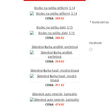
Bodec na svíčku stříbrný, S 14
CENA:
369 Kč
*
Kontrolní tex
Bodec na svíčku zlatý, S 15
CENA:
386 Kč
Hodnotit
Skleněná figurka andílek, perleťová
CENA:
354 Kč
Skleněná figurka hasič, modrá tmavá
CENA:
411 Kč
Skleněné auto veterán, šampáňo
CENA:
474 Kč