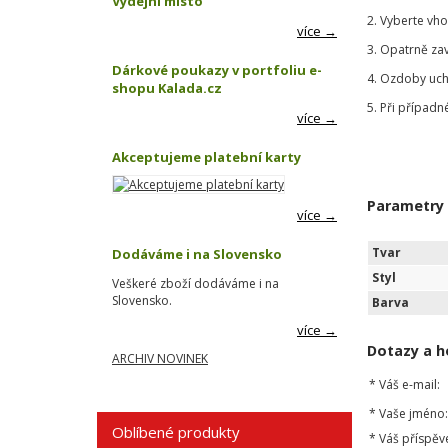
Výdejní místo
2. Vyberte vh
více →
3. Opatrně za
Dárkové poukazy v portfoliu e-
4. Ozdoby uch
shopu Kalada.cz
5. Při případn
více →
Akceptujeme platební karty
Parametry
více →
Tvar
Dodáváme i na Slovensko
Styl
Veškeré zboží dodáváme i na
Slovensko.
Barva
více →
Dotazy a h
ARCHIV NOVINEK
*
Váš e-mail:
*
Vaše jméno:
Oblíbené produkty
*
Váš příspěv