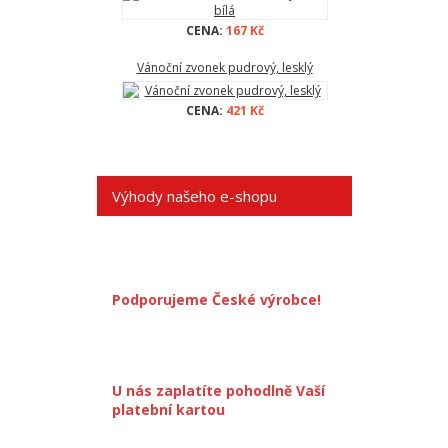
CENA:
167 Kč
Vánoční zvonek pudrový, lesklý
CENA:
421 Kč
Výhody našeho e-shopu
Podporujeme České výrobce!
U nás zaplatíte pohodlně Vaší
platební kartou