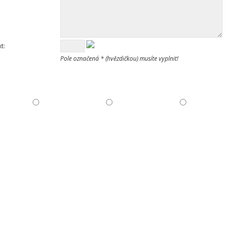
t:
Pole označená * (hvězdičkou) musíte vyplnit!