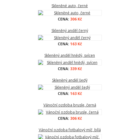
Skleněné auto, černé
CENA:
306 Kč
Skleněný anděl černý
CENA:
163 Kč
Skleněný anděl hnědý, svícen
CENA:
339 Kč
Skleněný anděl šedý
CENA:
163 Kč
Vánoční ozdoba brusle, černá
CENA:
306 Kč
Vánoční ozdoba fotbalový míč, bílá