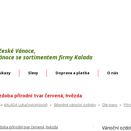
Výroba:
vánoční háčky, svícínky, řetězy, bodce 
věnce.
Velkoobchod:
skleněné vánoční ozdoby českýc
 české Vánoce,
Vánoce se sortimentem firmy Kalada
ukazy
Slevy
Doprava a platba
O nás
zdoba přírodní tvar červená, hvězda
na:
KALADA Luhačovice(úvod)
»
Skleněné vánoční ozdoby
»
Dle tvaru
»
Přír
Vánoční ozdob