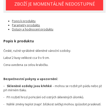
ZBOŽÍ JE MOMENTÁLNĚ NEDOSTUPNÉ
Popis k produktu
Parametry produktu
Dotazy a hodnocení produktu
Popis k produktu
České, ručně vyráběné skleněné vánoční ozdoby.
Labuť 2 kusy velikost cca 9 x 9 cm.
Cena uvedena za celou krabičku.
Bezpečnostní pokyny a upozornění:
- Skleněné ozdoby jsou křehké
– mohou se rozbít při pádu nebo již
při mírném tlaku.
- Při rozbití hrozí pořezání od ostrých skleněných úlomků.
- Náhlé změny teplot (např. blízkost svíčky) mohou způsobit prasknutí.