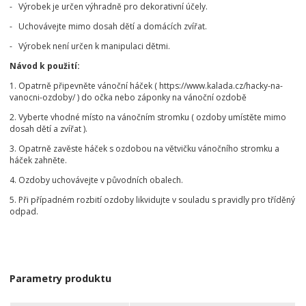
- Výrobek je určen výhradně pro dekorativní účely.
- Uchovávejte mimo dosah dětí a domácích zvířat.
- Výrobek není určen k manipulaci dětmi.
Návod k použití:
1. Opatrně připevněte vánoční háček ( https://www.kalada.cz/hacky-na-
vanocni-ozdoby/ ) do očka nebo záponky na vánoční ozdobě
2. Vyberte vhodné místo na vánočním stromku ( ozdoby umístěte mimo
dosah dětí a zvířat ).
3. Opatrně zavěste háček s ozdobou na větvičku vánočního stromku a
háček zahněte.
4. Ozdoby uchovávejte v původních obalech.
5. Při případném rozbití ozdoby likvidujte v souladu s pravidly pro tříděný
odpad.
Parametry produktu