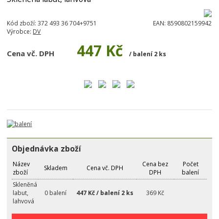
Kód zboží:
372 493 36 704+9751
EAN:
8590802159942
Výrobce:
DV
447 Kč
Cena vč. DPH
/ balení 2 ks
Objednávka zboží
Název
Cena bez
Počet
Skladem
Cena vč. DPH
zboží
DPH
balení
Skleněná
labut,
0 balení
447 Kč / balení 2 ks
369 Kč
lahvová