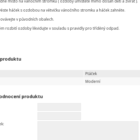
odné místo na vánočním stromku ( ozdoby umístěte mimo dosah dětí a zvířat ).
věste háček s ozdobou na větvičku vánočního stromku a háček zahněte.
ovávejte v původních obalech.
ém rozbití ozdoby likvidujte v souladu s pravidly pro tříděný odpad.
 produktu
Ptáček
Moderní
odnocení produktu
ek: