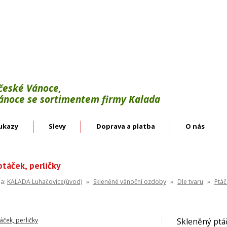
Výroba:
vánoční háčky, svícínky, řetězy, bodce 
věnce.
Velkoobchod:
skleněné vánoční ozdoby českýc
 české Vánoce,
Vánoce se sortimentem firmy Kalada
ukazy
Slevy
Doprava a platba
O nás
táček, perličky
na:
KALADA Luhačovice(úvod)
»
Skleněné vánoční ozdoby
»
Dle tvaru
»
Ptáč
Skleněný ptáč