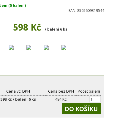
dem (5 balení)
4
EAN:
8595609319544
598 Kč
/ balení 6 ks
Cena vč. DPH
Cena bez DPH
Počet balení
598 Kč / balení 6 ks
494 Kč