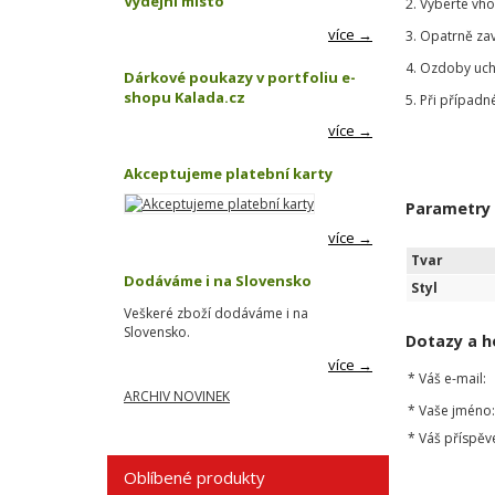
Výdejní místo
2. Vyberte vh
více →
3. Opatrně za
4. Ozdoby uch
Dárkové poukazy v portfoliu e-
shopu Kalada.cz
5. Při případn
více →
Akceptujeme platební karty
Parametry
více →
Tvar
Dodáváme i na Slovensko
Styl
Veškeré zboží dodáváme i na
Slovensko.
Dotazy a h
více →
*
Váš e-mail:
ARCHIV NOVINEK
*
Vaše jméno:
*
Váš příspěv
Oblíbené produkty