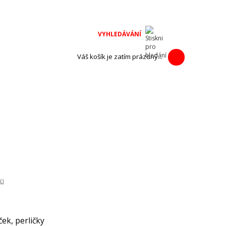
na adventní
h výrobců.
Váš košík je zatím prázdný...
ci
ek, perličky