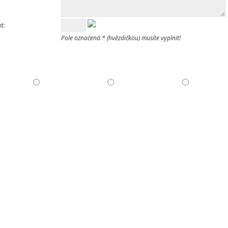
t:
Pole označená * (hvězdičkou) musíte vyplnit!