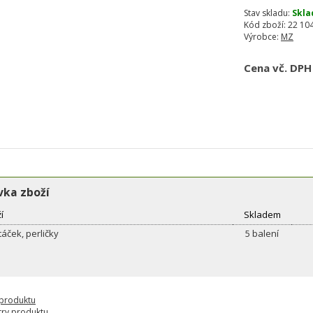
Stav skladu:
Skla
Kód zboží:
22 10
Výrobce:
MZ
Cena vč. DPH
ka zboží
í
Skladem
áček, perličky
5 balení
 produktu
ry produktu