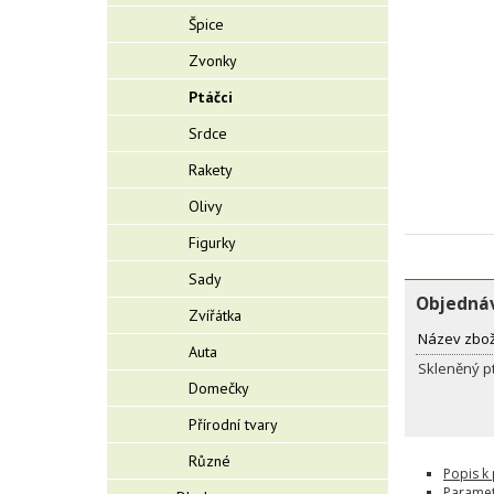
Špice
Zvonky
Ptáčci
Srdce
Rakety
Olivy
Figurky
Sady
Objednáv
Zvířátka
Název zbož
Auta
Skleněný pt
Domečky
Přírodní tvary
Různé
Popis k
Paramet