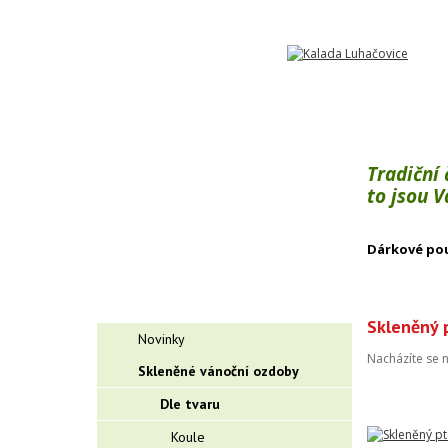
Tradiční
to jsou 
Dárkové po
Skleněný p
Novinky
Nacházíte se 
Skleněné vánoční ozdoby
Dle tvaru
Koule