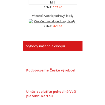
CENA:
167 Kč
Vánoční zvonek pudrový, lesklý
CENA:
421 Kč
Výhody našeho e-shopu
Podporujeme České výrobce!
U nás zaplatíte pohodlně Vaší
platební kartou