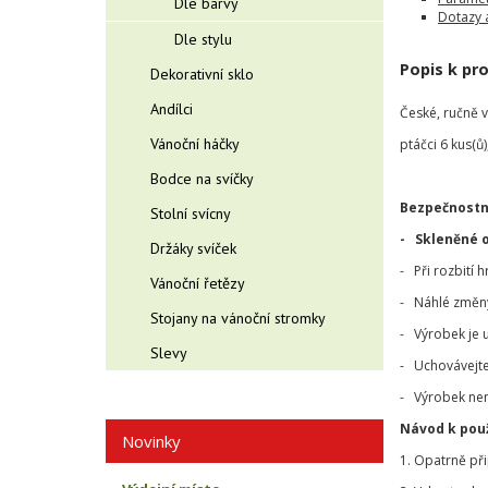
Dle barvy
Dotazy 
Dle stylu
Popis k pr
Dekorativní sklo
Andílci
České, ručně 
Vánoční háčky
ptáčci 6 kus(ů
Bodce na svíčky
Bezpečnostn
Stolní svícny
- Skleněné 
Držáky svíček
- Při rozbití 
Vánoční řetězy
- Náhlé změny 
Stojany na vánoční stromky
- Výrobek je 
Slevy
- Uchovávejte
- Výrobek nen
Návod k použ
Novinky
1. Opatrně př