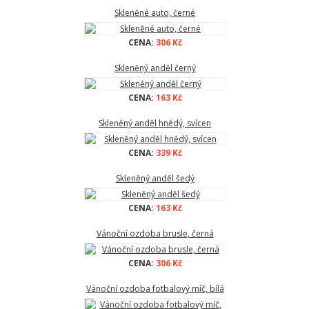
Skleněné auto, černé
CENA:
306 Kč
Skleněný anděl černý
CENA:
163 Kč
Skleněný anděl hnědý, svícen
CENA:
339 Kč
Skleněný anděl šedý
CENA:
163 Kč
Vánoční ozdoba brusle, černá
CENA:
306 Kč
Vánoční ozdoba fotbalový míč, bílá