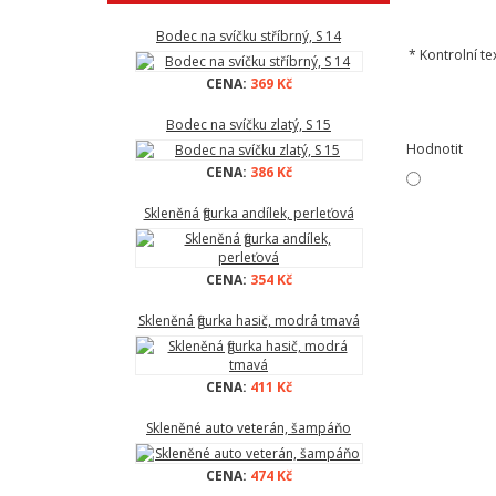
Bodec na svíčku stříbrný, S 14
*
Kontrolní tex
CENA:
369 Kč
Bodec na svíčku zlatý, S 15
Hodnotit
CENA:
386 Kč
Skleněná figurka andílek, perleťová
CENA:
354 Kč
Skleněná figurka hasič, modrá tmavá
CENA:
411 Kč
Skleněné auto veterán, šampáňo
CENA:
474 Kč