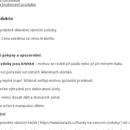
a hodnocení produktu
oduktu
vyráběné skleněné vánoční ozdoby.
), Cena uvedena za celou krabičku.
í pokyny a upozornění:
ozdoby jsou křehké
– mohou se rozbít při pádu nebo již při mírném tlaku.
hrozí pořezání od ostrých skleněných úlomků.
teplot (např. blízkost svíčky) mohou způsobit prasknutí.
určen výhradně pro dekorativní účely.
 mimo dosah dětí a domácích zvířat.
í určen k manipulaci dětmi.
ití:
ipevněte vánoční háček ( https://www.kalada.cz/hacky-na-vanocni-ozdoby/ ) d