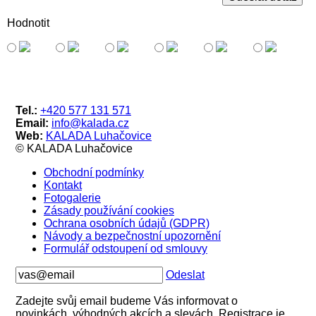
Hodnotit
Tel.:
+420 577 131 571
Email:
info@kalada.cz
Web:
KALADA Luhačovice
© KALADA Luhačovice
Obchodní podmínky
Kontakt
Fotogalerie
Zásady používání cookies
Ochrana osobních údajů (GDPR)
Návody a bezpečnostní upozornění
Formulář odstoupení od smlouvy
Odeslat
Zadejte svůj email budeme Vás informovat o
novinkách, výhodných akcích a slevách. Registrace je