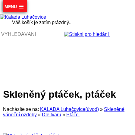
MENU
Váš košík je zatím prázdný...
Skleněný ptáček, ptáček
Nacházíte se na:
KALADA Luhačovice(úvod)
»
Skleněné
vánoční ozdoby
»
Dle tvaru
»
Ptáčci