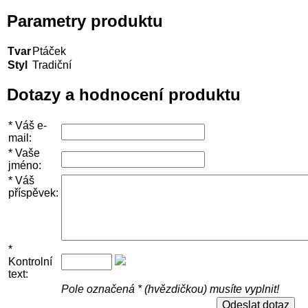
Parametry produktu
Tvar
Ptáček
Styl
Tradiční
Dotazy a hodnocení produktu
*
Váš e-
mail:
*
Vaše
jméno:
*
Váš
příspěvek:
*
Kontrolní
text:
Pole označená * (hvězdičkou) musíte vyplnit!