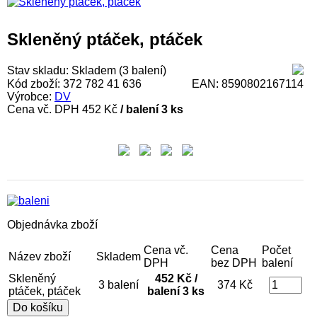
Skleněný ptáček, ptáček
Stav skladu:
Skladem (3 balení)
Kód zboží:
372 782 41 636
EAN:
8590802167114
Výrobce:
DV
Cena vč. DPH
452 Kč
/ balení 3 ks
Objednávka zboží
Cena vč.
Cena
Počet
Název zboží
Skladem
DPH
bez DPH
balení
Skleněný
452 Kč /
3 balení
374 Kč
ptáček, ptáček
balení 3 ks