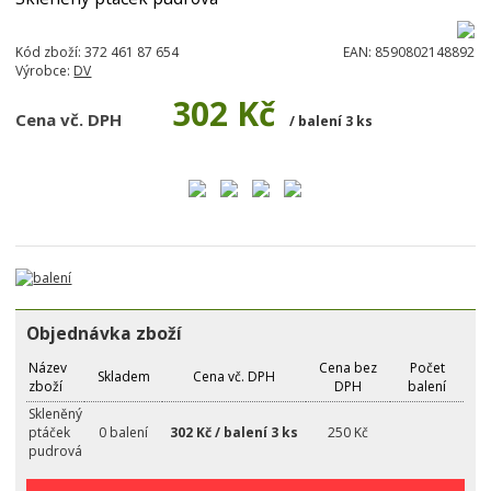
Kód zboží:
372 461 87 654
EAN:
8590802148892
Výrobce:
DV
302 Kč
Cena vč. DPH
/ balení 3 ks
Objednávka zboží
Název
Cena bez
Počet
Skladem
Cena vč. DPH
zboží
DPH
balení
Skleněný
ptáček
0 balení
302 Kč / balení 3 ks
250 Kč
pudrová