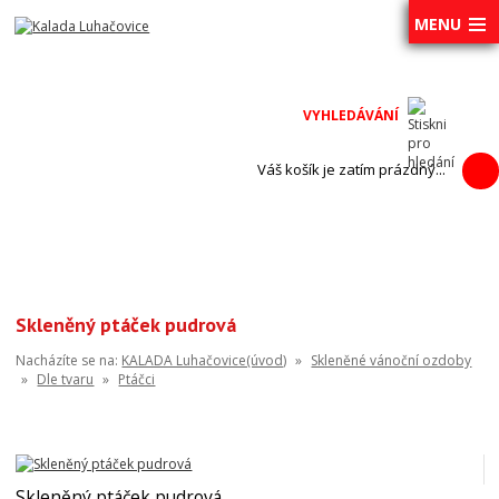
MENU
Váš košík je zatím prázdný...
Skleněný ptáček pudrová
Nacházíte se na:
KALADA Luhačovice(úvod)
»
Skleněné vánoční ozdoby
»
Dle tvaru
»
Ptáčci
Skleněný ptáček pudrová