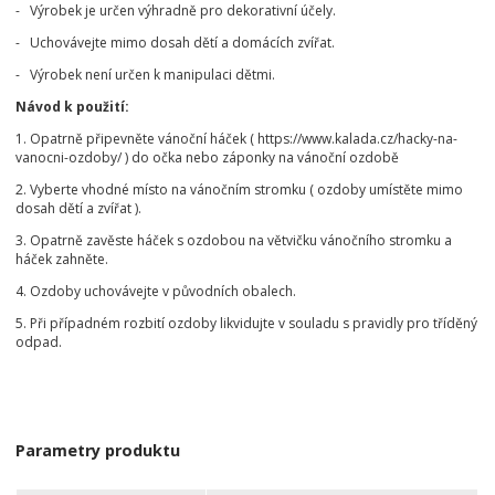
- Výrobek je určen výhradně pro dekorativní účely.
- Uchovávejte mimo dosah dětí a domácích zvířat.
- Výrobek není určen k manipulaci dětmi.
Návod k použití:
1. Opatrně připevněte vánoční háček ( https://www.kalada.cz/hacky-na-
vanocni-ozdoby/ ) do očka nebo záponky na vánoční ozdobě
2. Vyberte vhodné místo na vánočním stromku ( ozdoby umístěte mimo
dosah dětí a zvířat ).
3. Opatrně zavěste háček s ozdobou na větvičku vánočního stromku a
háček zahněte.
4. Ozdoby uchovávejte v původních obalech.
5. Při případném rozbití ozdoby likvidujte v souladu s pravidly pro tříděný
odpad.
Parametry produktu