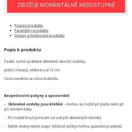
ZBOŽÍ JE MOMENTÁLNĚ NEDOSTUPNÉ
Popis k produktu
Parametry produktu
Dotazy a hodnocení produktu
Popis k produktu
České, ručně vyráběné skleněné vánoční ozdoby.
ptáčci 3 kus(ů), velikost cca 12 cm.
Cena uvedena za celou krabičku.
Bezpečnostní pokyny a upozornění:
- Skleněné ozdoby jsou křehké
– mohou se rozbít při pádu nebo již
při mírném tlaku.
- Při rozbití hrozí pořezání od ostrých skleněných úlomků.
- Náhlé změny teplot (např. blízkost svíčky) mohou způsobit prasknutí.