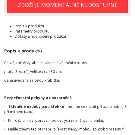
ZBOŽÍ JE MOMENTÁLNĚ NEDOSTUPNÉ
Popis k produktu
Parametry produktu
Dotazy a hodnocení produktu
Popis k produktu
České, ručně vyráběné skleněné vánoční ozdoby.
ptáčci 3 kus(ů), velikost cca 30 cm.
Cena uvedena za celou krabičku.
Bezpečnostní pokyny a upozornění:
- Skleněné ozdoby jsou křehké
– mohou se rozbít při pádu nebo již
při mírném tlaku.
- Při rozbití hrozí pořezání od ostrých skleněných úlomků.
- Náhlé změny teplot (např. blízkost svíčky) mohou způsobit prasknutí.