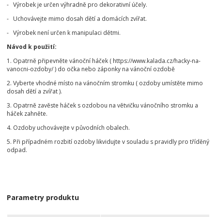
- Výrobek je určen výhradně pro dekorativní účely.
- Uchovávejte mimo dosah dětí a domácích zvířat.
- Výrobek není určen k manipulaci dětmi.
Návod k použití:
1. Opatrně připevněte vánoční háček ( https://www.kalada.cz/hacky-na-
vanocni-ozdoby/ ) do očka nebo záponky na vánoční ozdobě
2. Vyberte vhodné místo na vánočním stromku ( ozdoby umístěte mimo
dosah dětí a zvířat ).
3. Opatrně zavěste háček s ozdobou na větvičku vánočního stromku a
háček zahněte.
4. Ozdoby uchovávejte v původních obalech.
5. Při případném rozbití ozdoby likvidujte v souladu s pravidly pro tříděný
odpad.
Parametry produktu