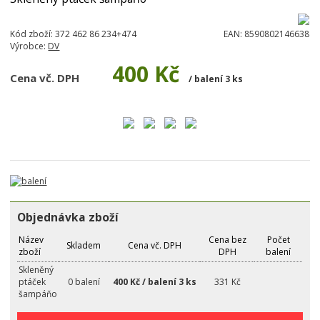
Kód zboží:
372 462 86 234+474
EAN:
8590802146638
Výrobce:
DV
400 Kč
Cena vč. DPH
/ balení 3 ks
Objednávka zboží
Název
Cena bez
Počet
Skladem
Cena vč. DPH
zboží
DPH
balení
Skleněný
ptáček
0 balení
400 Kč / balení 3 ks
331 Kč
šampáňo