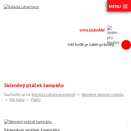
MENU
Váš košík je zatím prázdný...
Skleněný ptáček šampáňo
Nacházíte se na:
KALADA Luhačovice(úvod)
»
Skleněné vánoční ozdoby
»
Dle tvaru
»
Ptáčci
Skleněný ptáček šampáňo