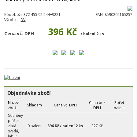
Kód zboží:
372 455 92 244+9221
EAN:
8590802165257
Výrobce:
DV
396 Kč
Cena vč. DPH
/ balení 2 ks
Objednávka zboží
Název
Cena bez
Počet
Skladem
Cena vč. DPH
zboží
DPH
balení
Skleněný
ptáček
zlatá
0 balení
396 Kč / balení 2 ks
327 Kč
světlá,
labuť