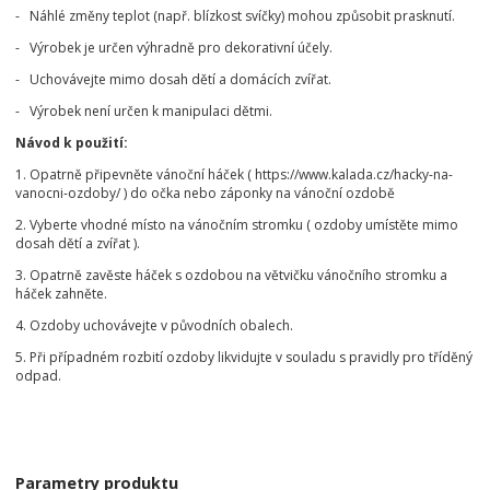
- Náhlé změny teplot (např. blízkost svíčky) mohou způsobit prasknutí.
- Výrobek je určen výhradně pro dekorativní účely.
- Uchovávejte mimo dosah dětí a domácích zvířat.
- Výrobek není určen k manipulaci dětmi.
Návod k použití:
1. Opatrně připevněte vánoční háček ( https://www.kalada.cz/hacky-na-
vanocni-ozdoby/ ) do očka nebo záponky na vánoční ozdobě
2. Vyberte vhodné místo na vánočním stromku ( ozdoby umístěte mimo
dosah dětí a zvířat ).
3. Opatrně zavěste háček s ozdobou na větvičku vánočního stromku a
háček zahněte.
4. Ozdoby uchovávejte v původních obalech.
5. Při případném rozbití ozdoby likvidujte v souladu s pravidly pro tříděný
odpad.
Parametry produktu