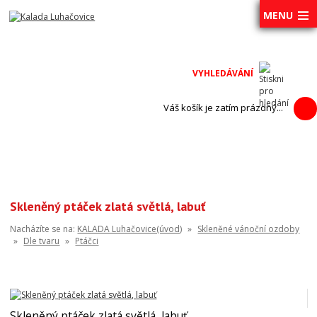
MENU
Váš košík je zatím prázdný...
Skleněný ptáček zlatá světlá, labuť
Nacházíte se na:
KALADA Luhačovice(úvod)
»
Skleněné vánoční ozdoby
»
Dle tvaru
»
Ptáčci
Skleněný ptáček zlatá světlá, labuť