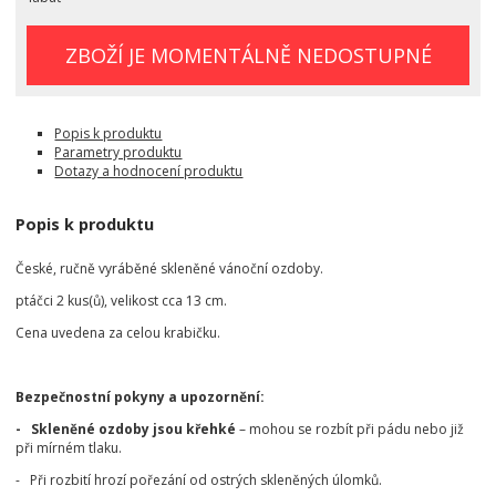
ZBOŽÍ JE MOMENTÁLNĚ NEDOSTUPNÉ
Popis k produktu
Parametry produktu
Dotazy a hodnocení produktu
Popis k produktu
České, ručně vyráběné skleněné vánoční ozdoby.
ptáčci 2 kus(ů), velikost cca 13 cm.
Cena uvedena za celou krabičku.
Bezpečnostní pokyny a upozornění:
- Skleněné ozdoby jsou křehké
– mohou se rozbít při pádu nebo již
při mírném tlaku.
- Při rozbití hrozí pořezání od ostrých skleněných úlomků.