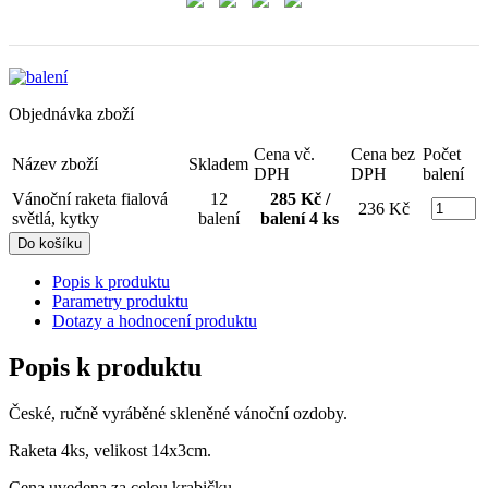
Objednávka zboží
Cena vč.
Cena bez
Počet
Název zboží
Skladem
DPH
DPH
balení
Vánoční raketa fialová
12
285 Kč /
236 Kč
světlá, kytky
balení
balení 4 ks
Popis k produktu
Parametry produktu
Dotazy a hodnocení produktu
Popis k produktu
České, ručně vyráběné skleněné vánoční ozdoby.
Raketa 4ks, velikost 14x3cm.
Cena uvedena za celou krabičku.