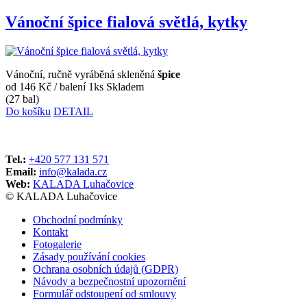
Vánoční špice fialová světlá, kytky
Vánoční, ručně vyráběná skleněná
špice
od 146 Kč
/ balení 1ks
Skladem
(27 bal)
Do košíku
DETAIL
Tel.:
+420 577 131 571
Email:
info@kalada.cz
Web:
KALADA Luhačovice
© KALADA Luhačovice
Obchodní podmínky
Kontakt
Fotogalerie
Zásady používání cookies
Ochrana osobních údajů (GDPR)
Návody a bezpečnostní upozornění
Formulář odstoupení od smlouvy