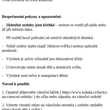
Bezpečnostní pokyny a upozornění:
- Skleněné ozdoby jsou křehké
– mohou se rozbít při pádu nebo
již při mírném tlaku.
- Při rozbití hrozí pořezání od ostrých skleněných úlomků.
- Náhlé změny teplot (např. blízkost svíčky) mohou způsobit
prasknutí.
- Výrobek je určen výhradně pro dekorativní účely.
- Uchovávejte mimo dosah dětí a domácích zvířat.
- Výrobek není určen k manipulaci dětmi.
Návod k použití:
1. Opatrně připevněte vánoční háček ( https://www.kalada.cz/hacky-
na-vanocni-ozdoby/ ) do očka nebo záponky na vánoční ozdobě
2. Vyberte vhodné místo na vánočním stromku ( ozdoby umístěte
mimo dosah dětí a zvířat ).