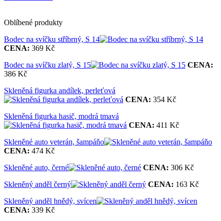
Oblíbené produkty
Bodec na svíčku stříbrný, S 14
CENA:
369 Kč
Bodec na svíčku zlatý, S 15
CENA:
386 Kč
Skleněná figurka andílek, perleťová
CENA:
354 Kč
Skleněná figurka hasič, modrá tmavá
CENA:
411 Kč
Skleněné auto veterán, šampáňo
CENA:
474 Kč
Skleněné auto, černé
CENA:
306 Kč
Skleněný anděl černý
CENA:
163 Kč
Skleněný anděl hnědý, svícen
CENA:
339 Kč