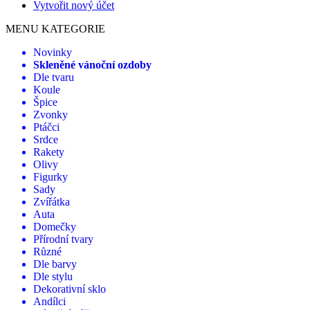
Vytvořit nový účet
MENU KATEGORIE
Novinky
Skleněné vánoční ozdoby
Dle tvaru
Koule
Špice
Zvonky
Ptáčci
Srdce
Rakety
Olivy
Figurky
Sady
Zvířátka
Auta
Domečky
Přírodní tvary
Různé
Dle barvy
Dle stylu
Dekorativní sklo
Andílci