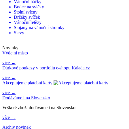
Vánoční háčky
Bodce na svíčky
Stolní svícny
Držáky svíček
Vánoční řetězy
Stojany na vánoční stromky
Slevy
Novinky
Výdejní místo
více →
Dárkové poukazy v portfoliu e-shopu Kalada.cz
více →
Akceptujeme platební karty
více →
Dodáváme i na Slovensko
Veškeré zboží dodáváme i na Slovensko.
více →
Archiv novinek