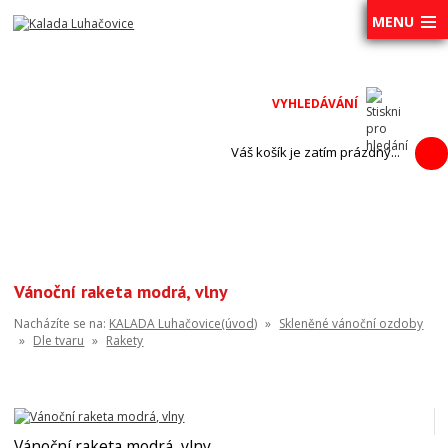
MENU
Váš košík je zatím prázdný...
Vánoční raketa modrá, vlny
Nacházíte se na:
KALADA Luhačovice(úvod)
»
Skleněné vánoční ozdoby
»
Dle tvaru
»
Rakety
Vánoční raketa modrá, vlny