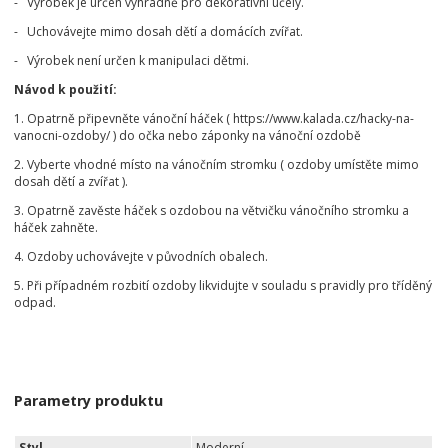
- Výrobek je určen výhradně pro dekorativní účely.
- Uchovávejte mimo dosah dětí a domácích zvířat.
- Výrobek není určen k manipulaci dětmi.
Návod k použití:
1. Opatrně připevněte vánoční háček ( https://www.kalada.cz/hacky-na-
vanocni-ozdoby/ ) do očka nebo záponky na vánoční ozdobě
2. Vyberte vhodné místo na vánočním stromku ( ozdoby umístěte mimo
dosah dětí a zvířat ).
3. Opatrně zavěste háček s ozdobou na větvičku vánočního stromku a
háček zahněte.
4. Ozdoby uchovávejte v původních obalech.
5. Při případném rozbití ozdoby likvidujte v souladu s pravidly pro tříděný
odpad.
Parametry produktu
Styl
Moderní