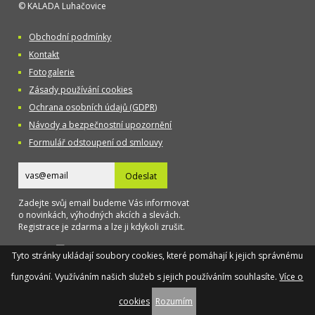
© KALADA Luhačovice
Obchodní podmínky
Kontakt
Fotogalerie
Zásady používání cookies
Ochrana osobních údajů (GDPR)
Návody a bezpečnostní upozornění
Formulář odstoupení od smlouvy
Odeslat
Zadejte svůj email budeme Vás informovat
o novinkách, výhodných akcích a slevách.
Registrace je zdarma a lze ji kdykoli zrušit.
Designed
Tyto stránky ukládají soubory cookies, které pomáhají k jejich správnému
by TAOX
fungování. Využíváním našich služeb s jejich používáním souhlasíte.
Více o
cookies
Rozumím