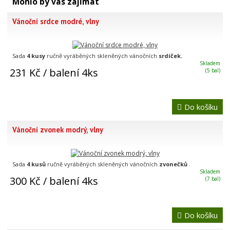
Mohlo by vás zajímat
Vánoční srdce modré, vlny
Sada
4 kusy
ručně vyráběných skleněných vánočních
srdíček.
Skladem
231 Kč
/ balení 4ks
(5 bal)
Do košíku
Vánoční zvonek modrý, vlny
Sada
4 kusů
ručně vyráběných skleněných vánočních
zvonečků
.
Skladem
300 Kč
/ balení 4ks
(7 bal)
Do košíku