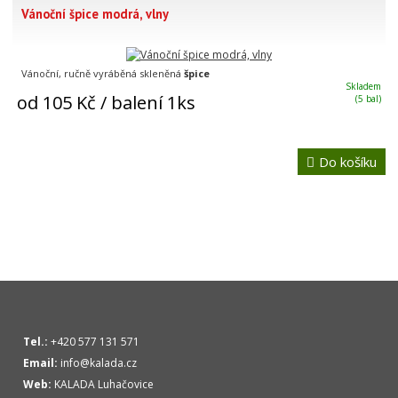
Vánoční špice modrá, vlny
Vánoční, ručně vyráběná skleněná
špice
Skladem
od 105 Kč
/ balení 1ks
(5 bal)
Do košíku
Tel.:
+420 577 131 571
Email:
info@kalada.cz
Web:
KALADA Luhačovice