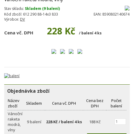
Stav skladu:
Skladem (9 balení)
Kód zboží:
612 290 88-14x3 833
EAN:
8590802140674
Výrobce:
DV
228 Kč
Cena vč. DPH
/ balení 4 ks
Objednávka zboží
Název
Cena bez
Počet
Skladem
Cena vč. DPH
zboží
DPH
balení
Vánoční
raketa
9 balení
228 Kč / balení 4 ks
188 Kč
modrá,
vlny