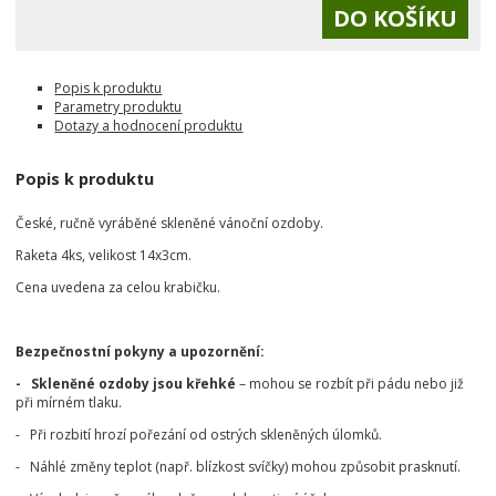
Popis k produktu
Parametry produktu
Dotazy a hodnocení produktu
Popis k produktu
České, ručně vyráběné skleněné vánoční ozdoby.
Raketa 4ks, velikost 14x3cm.
Cena uvedena za celou krabičku.
Bezpečnostní pokyny a upozornění:
- Skleněné ozdoby jsou křehké
– mohou se rozbít při pádu nebo již
při mírném tlaku.
- Při rozbití hrozí pořezání od ostrých skleněných úlomků.
- Náhlé změny teplot (např. blízkost svíčky) mohou způsobit prasknutí.