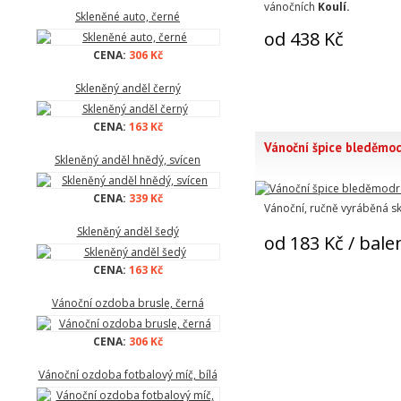
vánočních
Koulí.
Skleněné auto, černé
od 438 Kč
CENA:
306 Kč
Skleněný anděl černý
CENA:
163 Kč
Vánoční špice bleděmod
Skleněný anděl hnědý, svícen
CENA:
339 Kč
Vánoční, ručně vyráběná s
Skleněný anděl šedý
od 183 Kč
/ bale
CENA:
163 Kč
Vánoční ozdoba brusle, černá
CENA:
306 Kč
Vánoční ozdoba fotbalový míč, bílá