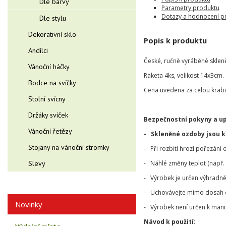
Dle barvy
Parametry produktu
Dotazy a hodnocení p
Dle stylu
Dekorativní sklo
Popis k produktu
Andílci
České, ručně vyráběné skle
Vánoční háčky
Raketa 4ks, velikost 14x3cm.
Bodce na svíčky
Cena uvedena za celou krabi
Stolní svícny
Držáky svíček
Bezpečnostní pokyny a u
Vánoční řetězy
- Skleněné ozdoby jsou 
Stojany na vánoční stromky
- Při rozbití hrozí pořezání
Slevy
- Náhlé změny teplot (např. 
- Výrobek je určen výhradně 
- Uchovávejte mimo dosah dě
Novinky
- Výrobek není určen k mani
Návod k použití: