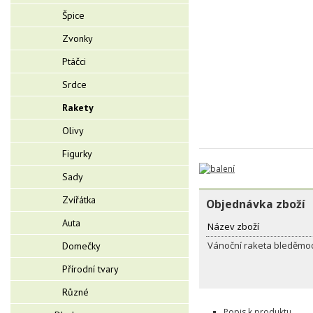
Špice
Zvonky
Ptáčci
Srdce
Rakety
Olivy
Figurky
Sady
Zvířátka
Objednávka zboží
Auta
Název zboží
Vánoční raketa bleděmod
Domečky
Přírodní tvary
Různé
Popis k produktu