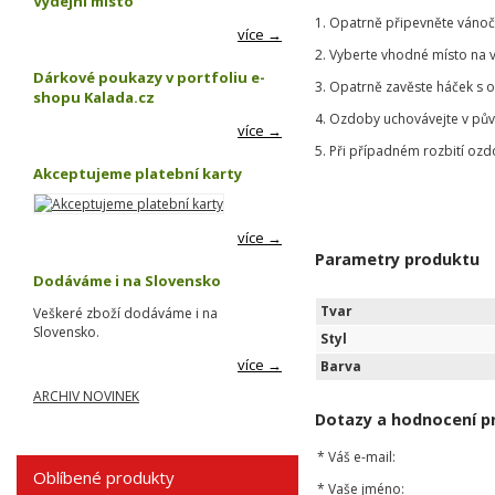
Výdejní místo
1. Opatrně připevněte vánoč
více →
2. Vyberte vhodné místo na 
Dárkové poukazy v portfoliu e-
3. Opatrně zavěste háček s 
shopu Kalada.cz
4. Ozdoby uchovávejte v pů
více →
5. Při případném rozbití ozd
Akceptujeme platební karty
více →
Parametry produktu
Dodáváme i na Slovensko
Tvar
Veškeré zboží dodáváme i na
Slovensko.
Styl
více →
Barva
ARCHIV NOVINEK
Dotazy a hodnocení p
*
Váš e-mail:
Oblíbené produkty
*
Vaše jméno: