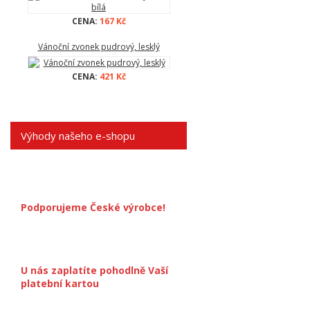
CENA:
167 Kč
Vánoční zvonek pudrový, lesklý
CENA:
421 Kč
Výhody našeho e-shopu
Podporujeme České výrobce!
U nás zaplatíte pohodlně Vaší
platební kartou