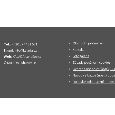
Obchodní podmínky
Tel.:
+420 577 131 571
Kontakt
Email:
info@kalada.cz
Fotogalerie
Web:
KALADA Luhačovice
Zásady používání cookies
© KALADA Luhačovice
Ochrana osobních údajů (GD
Návody a bezpečnostní upoz
Formulář odstoupení od sml