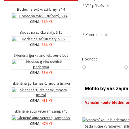
*
Váš příspěvek:
Bodec na svíčku stříbrný, S 14
CENA:
369 Kč
Bodec na svíčku zlatý, S 15
*
Kontrolní text:
CENA:
386 Kč
Skleněná figurka andílek, perleťová
Hodnotit
CENA:
354 Kč
Skleněná figurka hasič, modrá tmavá
Mohlo by vás zajím
CENA:
411 Kč
Vánoční koule bleděmod
Skleněné auto veterán, šampáňo
CENA:
474 Kč
Sada ručně vyráběných sk