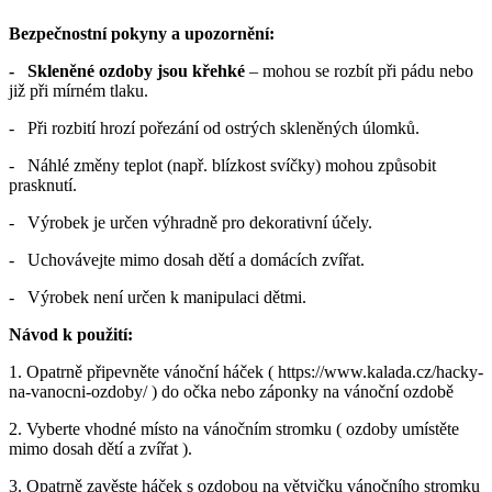
Bezpečnostní pokyny a upozornění:
- Skleněné ozdoby jsou křehké
– mohou se rozbít při pádu nebo
již při mírném tlaku.
- Při rozbití hrozí pořezání od ostrých skleněných úlomků.
- Náhlé změny teplot (např. blízkost svíčky) mohou způsobit
prasknutí.
- Výrobek je určen výhradně pro dekorativní účely.
- Uchovávejte mimo dosah dětí a domácích zvířat.
- Výrobek není určen k manipulaci dětmi.
Návod k použití:
1. Opatrně připevněte vánoční háček ( https://www.kalada.cz/hacky-
na-vanocni-ozdoby/ ) do očka nebo záponky na vánoční ozdobě
2. Vyberte vhodné místo na vánočním stromku ( ozdoby umístěte
mimo dosah dětí a zvířat ).
3. Opatrně zavěste háček s ozdobou na větvičku vánočního stromku