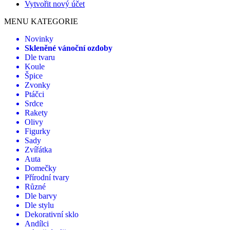
Vytvořit nový účet
MENU KATEGORIE
Novinky
Skleněné vánoční ozdoby
Dle tvaru
Koule
Špice
Zvonky
Ptáčci
Srdce
Rakety
Olivy
Figurky
Sady
Zvířátka
Auta
Domečky
Přírodní tvary
Různé
Dle barvy
Dle stylu
Dekorativní sklo
Andílci