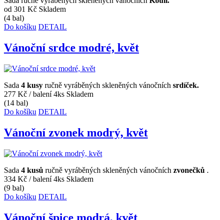
Sada ručně vyráběných skleněných vánočních
Koulí.
od 301 Kč
Skladem
(4 bal)
Do košíku
DETAIL
Vánoční srdce modré, květ
Sada
4 kusy
ručně vyráběných skleněných vánočních
srdíček.
277 Kč
/ balení 4ks
Skladem
(14 bal)
Do košíku
DETAIL
Vánoční zvonek modrý, květ
Sada
4 kusů
ručně vyráběných skleněných vánočních
zvonečků
.
334 Kč
/ balení 4ks
Skladem
(9 bal)
Do košíku
DETAIL
Vánoční špice modrá, květ