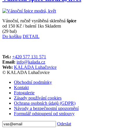
Vánoční, ručně vyráběná skleněná
špice
od 150 Kč
/ balení 1ks
Skladem
(29 bal)
Do košíku
DETAIL
Tel.:
+420 577 131 571
Email:
info@kalada.cz
Web:
KALADA Luhačovice
© KALADA Luhačovice
Obchodní podmínky
Kontakt
Fotogalerie
Zásady používání cookies
Ochrana osobních údajů (GDPR)
Návody a bezpečnostní upozornění
Formulář odstoupení od smlouvy
Odeslat