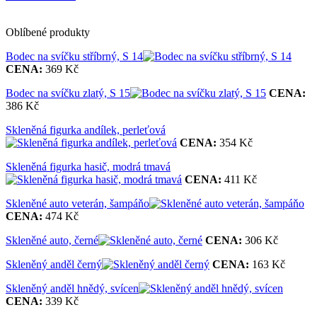
Oblíbené produkty
Bodec na svíčku stříbrný, S 14
CENA:
369 Kč
Bodec na svíčku zlatý, S 15
CENA:
386 Kč
Skleněná figurka andílek, perleťová
CENA:
354 Kč
Skleněná figurka hasič, modrá tmavá
CENA:
411 Kč
Skleněné auto veterán, šampáňo
CENA:
474 Kč
Skleněné auto, černé
CENA:
306 Kč
Skleněný anděl černý
CENA:
163 Kč
Skleněný anděl hnědý, svícen
CENA:
339 Kč