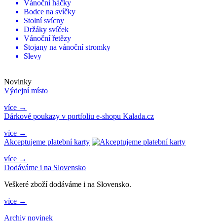
Vánoční háčky
Bodce na svíčky
Stolní svícny
Držáky svíček
Vánoční řetězy
Stojany na vánoční stromky
Slevy
Novinky
Výdejní místo
více →
Dárkové poukazy v portfoliu e-shopu Kalada.cz
více →
Akceptujeme platební karty
více →
Dodáváme i na Slovensko
Veškeré zboží dodáváme i na Slovensko.
více →
Archiv novinek