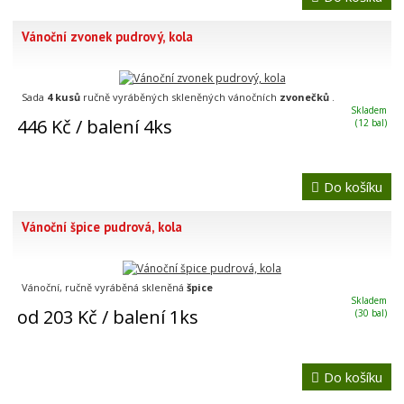
Vánoční zvonek pudrový, kola
Sada
4 kusů
ručně vyráběných skleněných vánočních
zvonečků
.
Skladem
446 Kč
/ balení 4ks
(12 bal)
Do košíku
Vánoční špice pudrová, kola
Vánoční, ručně vyráběná skleněná
špice
Skladem
od 203 Kč
/ balení 1ks
(30 bal)
Do košíku