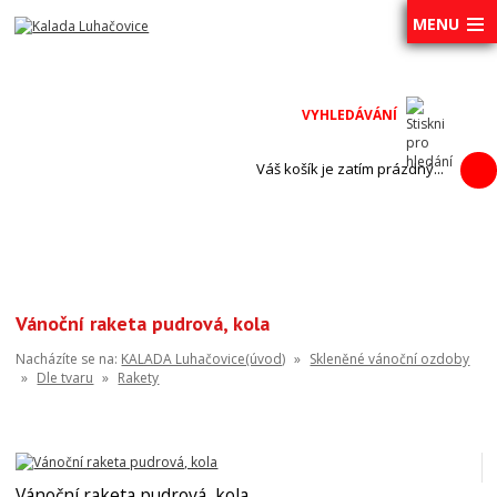
MENU
Váš košík je zatím prázdný...
Vánoční raketa pudrová, kola
Nacházíte se na:
KALADA Luhačovice(úvod)
»
Skleněné vánoční ozdoby
»
Dle tvaru
»
Rakety
Vánoční raketa pudrová, kola