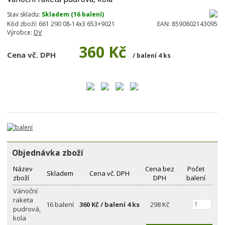
Stav skladu:
Skladem (16 balení)
Kód zboží:
661 290 08-14x3 653+9021
EAN:
8590802143095
Výrobce:
DV
360 Kč
Cena vč. DPH
/ balení 4 ks
Objednávka zboží
Název
Cena bez
Počet
Skladem
Cena vč. DPH
zboží
DPH
balení
Vánoční
raketa
16 balení
360 Kč / balení 4 ks
298 Kč
pudrová,
kola