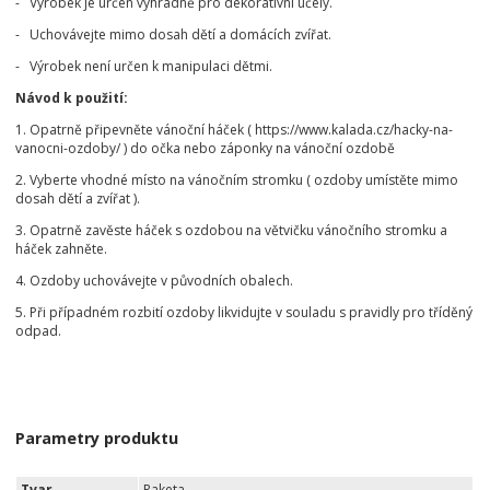
- Výrobek je určen výhradně pro dekorativní účely.
- Uchovávejte mimo dosah dětí a domácích zvířat.
- Výrobek není určen k manipulaci dětmi.
Návod k použití:
1. Opatrně připevněte vánoční háček ( https://www.kalada.cz/hacky-na-
vanocni-ozdoby/ ) do očka nebo záponky na vánoční ozdobě
2. Vyberte vhodné místo na vánočním stromku ( ozdoby umístěte mimo
dosah dětí a zvířat ).
3. Opatrně zavěste háček s ozdobou na větvičku vánočního stromku a
háček zahněte.
4. Ozdoby uchovávejte v původních obalech.
5. Při případném rozbití ozdoby likvidujte v souladu s pravidly pro tříděný
odpad.
Parametry produktu
Tvar
Raketa