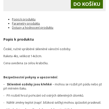
Popis k produktu
Parametry produktu
Dotazy a hodnocení produktu
Popis k produktu
České, ručně vyráběné skleněné vánoční ozdoby.
Raketa 4ks, velikost 14x3cm.
Cena uvedena za celou krabičku.
Bezpečnostní pokyny a upozornění:
- Skleněné ozdoby jsou křehké
– mohou se rozbít při pádu nebo již
při mírném tlaku.
- Při rozbití hrozí pořezání od ostrých skleněných úlomků.
- Náhlé změny teplot (např. blízkost svíčky) mohou způsobit prasknutí.