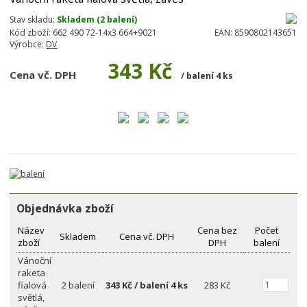
Stav skladu:
Skladem (2 balení)
Kód zboží:
662 490 72-14x3 664+9021
EAN:
8590802143651
Výrobce:
DV
343 Kč
Cena vč. DPH
/ balení 4 ks
Objednávka zboží
Název
Cena bez
Počet
Skladem
Cena vč. DPH
zboží
DPH
balení
Vánoční
raketa
fialová
2 balení
343 Kč / balení 4 ks
283 Kč
světlá,