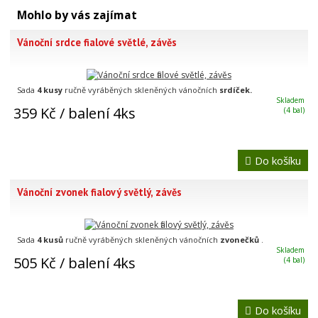
Mohlo by vás zajímat
Vánoční srdce fialové světlé, závěs
Sada
4 kusy
ručně vyráběných skleněných vánočních
srdíček.
Skladem
359 Kč
/ balení 4ks
(4 bal)
Do košíku
Vánoční zvonek fialový světlý, závěs
Sada
4 kusů
ručně vyráběných skleněných vánočních
zvonečků
.
Skladem
505 Kč
/ balení 4ks
(4 bal)
Do košíku