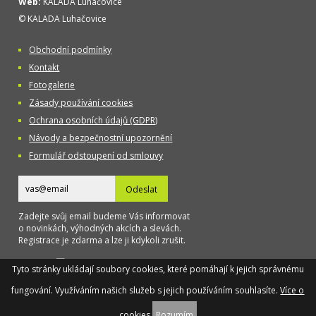
Web:
KALADA Luhačovice
© KALADA Luhačovice
Obchodní podmínky
Kontakt
Fotogalerie
Zásady používání cookies
Ochrana osobních údajů (GDPR)
Návody a bezpečnostní upozornění
Formulář odstoupení od smlouvy
Odeslat
Zadejte svůj email budeme Vás informovat
o novinkách, výhodných akcích a slevách.
Registrace je zdarma a lze ji kdykoli zrušit.
Designed
Tyto stránky ukládají soubory cookies, které pomáhají k jejich správnému
by TAOX
fungování. Využíváním našich služeb s jejich používáním souhlasíte.
Více o
cookies
Rozumím