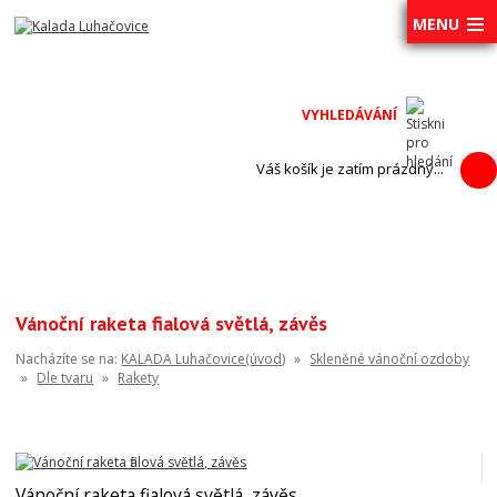
MENU
Váš košík je zatím prázdný...
Vánoční raketa fialová světlá, závěs
Nacházíte se na:
KALADA Luhačovice(úvod)
»
Skleněné vánoční ozdoby
»
Dle tvaru
»
Rakety
Vánoční raketa fialová světlá, závěs