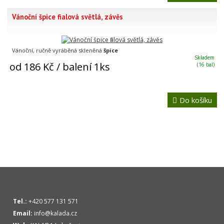
Vánoční špice fialová světlá, závěs
Vánoční, ručně vyráběná skleněná
špice
Skladem
od 186 Kč
/ balení 1ks
(16 bal)
Do košíku
Tel.:
+420 577 131 571
Email:
info@kalada.cz