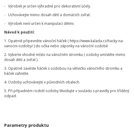
- Výrobek je určen výhradně pro dekorativní účely.
- Uchovávejte mimo dosah dětí a domácích zvířat.
- Výrobek není určen k manipulaci dětmi.
Návod k použití:
1. Opatrně připevněte vánoční háček ( https://www.kalada.cz/hacky-na-
vanocni-ozdoby/ ) do očka nebo záponky na vánoční ozdobě
2. Vyberte vhodné místo na vánočním stromku ( ozdoby umístěte mimo
dosah dětí a zvířat ).
3. Opatrně zavěste háček s ozdobou na větvičku vánočního stromku a
háček zahněte.
4. Ozdoby uchovávejte v původních obalech.
5. Při případném rozbití ozdoby likvidujte v souladu s pravidly pro tříděný
odpad.
Parametry produktu