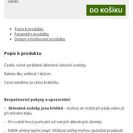
závěs
Popis k produktu
Parametry produktu
Dotazy a hodnocení produktu
Popis k produktu
České, ručně vyráběné skleněné vánoční ozdoby.
Raketa 4ks, velikost 14x3cm.
Cena uvedena za celou krabičku.
Bezpečnostní pokyny a upozornění:
- Skleněné ozdoby jsou křehké
– mohou se rozbít při pádu nebo již
při mírném tlaku.
- Při rozbití hrozí pořezání od ostrých skleněných úlomků.
- Náhlé změny teplot (např. blízkost svíčky) mohou způsobit prasknutí.