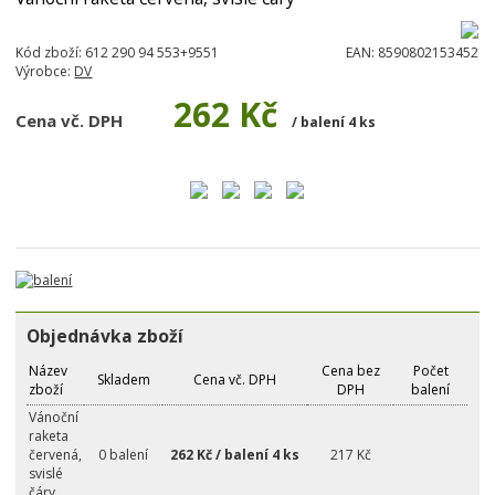
Kód zboží:
612 290 94 553+9551
EAN:
8590802153452
Výrobce:
DV
262 Kč
Cena vč. DPH
/ balení 4 ks
Objednávka zboží
Název
Cena bez
Počet
Skladem
Cena vč. DPH
zboží
DPH
balení
Vánoční
raketa
červená,
0 balení
262 Kč / balení 4 ks
217 Kč
svislé
čáry