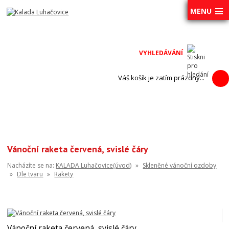
MENU
Váš košík je zatím prázdný...
Vánoční raketa červená, svislé čáry
Nacházíte se na:
KALADA Luhačovice(úvod)
»
Skleněné vánoční ozdoby
»
Dle tvaru
»
Rakety
Vánoční raketa červená, svislé čáry