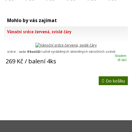
Mohlo by vás zajímat
Vánoční srdce červená, svislé čáry
srdce - sada
4 kus(ů)
ručně vyráběných skleněných vánočních ozdob
Skladem
269 Kč
/ balení 4ks
(8 bal)
Do košíku