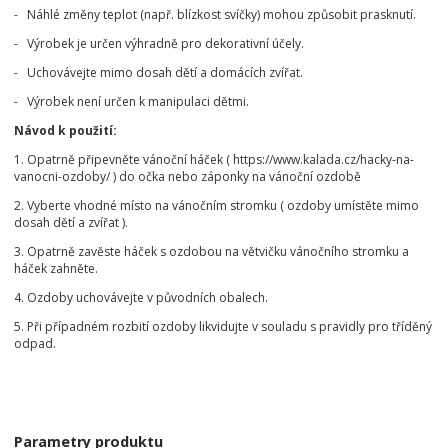
- Náhlé změny teplot (např. blízkost svíčky) mohou způsobit prasknutí.
- Výrobek je určen výhradně pro dekorativní účely.
- Uchovávejte mimo dosah dětí a domácích zvířat.
- Výrobek není určen k manipulaci dětmi.
Návod k použití:
1. Opatrně připevněte vánoční háček ( https://www.kalada.cz/hacky-na-
vanocni-ozdoby/ ) do očka nebo záponky na vánoční ozdobě
2. Vyberte vhodné místo na vánočním stromku ( ozdoby umístěte mimo
dosah dětí a zvířat ).
3. Opatrně zavěste háček s ozdobou na větvičku vánočního stromku a
háček zahněte.
4. Ozdoby uchovávejte v původních obalech.
5. Při případném rozbití ozdoby likvidujte v souladu s pravidly pro tříděný
odpad.
Parametry produktu