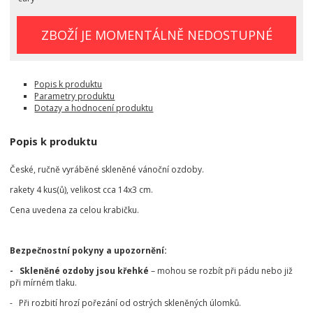
ZBOŽÍ JE MOMENTÁLNĚ NEDOSTUPNÉ
Popis k produktu
Parametry produktu
Dotazy a hodnocení produktu
Popis k produktu
České, ručně vyráběné skleněné vánoční ozdoby.
rakety 4 kus(ů), velikost cca 14x3 cm.
Cena uvedena za celou krabičku.
Bezpečnostní pokyny a upozornění:
- Skleněné ozdoby jsou křehké
– mohou se rozbít při pádu nebo již
při mírném tlaku.
- Při rozbití hrozí pořezání od ostrých skleněných úlomků.