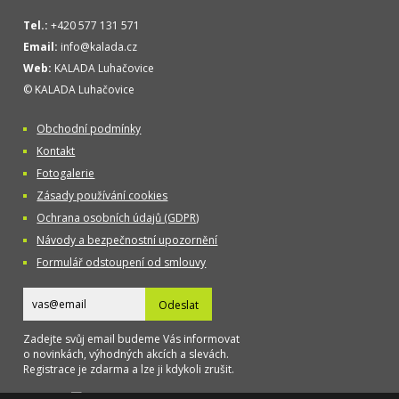
Tel.:
+420 577 131 571
Email:
info@kalada.cz
Web:
KALADA Luhačovice
© KALADA Luhačovice
Obchodní podmínky
Kontakt
Fotogalerie
Zásady používání cookies
Ochrana osobních údajů (GDPR)
Návody a bezpečnostní upozornění
Formulář odstoupení od smlouvy
Odeslat
Zadejte svůj email budeme Vás informovat
o novinkách, výhodných akcích a slevách.
Registrace je zdarma a lze ji kdykoli zrušit.