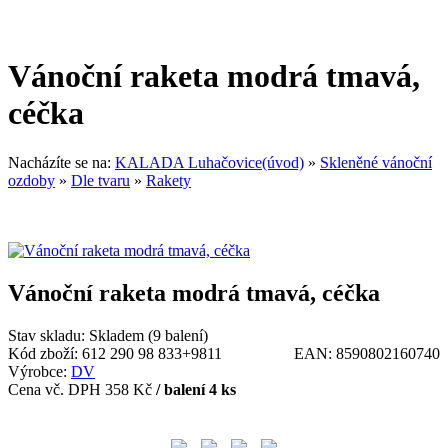
Vánoční raketa modrá tmavá,
céčka
Nacházíte se na:
KALADA Luhačovice(úvod)
»
Skleněné vánoční
ozdoby
»
Dle tvaru
»
Rakety
Vánoční raketa modrá tmavá, céčka
Stav skladu:
Skladem (9 balení)
Kód zboží:
612 290 98 833+9811
EAN:
8590802160740
Výrobce:
DV
Cena vč. DPH
358 Kč
/ balení 4 ks