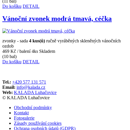
(11 bal)
Do košíku
DETAIL
Vánoční zvonek modrá tmavá, céčka
zvonky - sada
4 kus(ů)
ručně vyráběných skleněných vánočních
ozdob
469 Kč
/ balení 4ks
Skladem
(10 bal)
Do košíku
DETAIL
Tel.:
+420 577 131 571
Email:
info@kalada.cz
Web:
KALADA Luhačovice
© KALADA Luhačovice
Obchodní podmínky
Kontakt
Fotogalerie
Zásady používání cookies
Ochrana osobních údajů (GDPR)