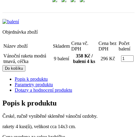
Objednávka zboží
Cena vč.
Cena bez
Počet
Název zboží
Skladem
DPH
DPH
balení
Vánoční raketa modrá
358 Kč /
9 balení
296 Kč
tmavá, céčka
balení 4 ks
Popis k produktu
Parametry produktu
Dotazy a hodnocení produktu
Popis k produktu
České, ručně vyráběné skleněné vánoční ozdoby.
rakety 4 kus(ů), velikost cca 14x3 cm.
Cena uvedena za celou krabičku.