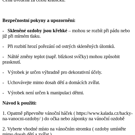
Bezpečnostní pokyny a upozornění:
- Skleněné ozdoby jsou křehké
– mohou se rozbít při pádu nebo
již při mírném tlaku.
- Při rozbití hrozí pořezání od ostrých skleněných úlomků.
- Náhlé změny teplot (např. blízkost svíčky) mohou způsobit
prasknutí.
- Výrobek je určen výhradně pro dekorativní účely.
- Uchovávejte mimo dosah dětí a domácích zvířat.
- Výrobek není určen k manipulaci dětmi.
Návod k použití:
1. Opatrně připevněte vánoční háček ( https://www.kalada.cz/hacky-
na-vanocni-ozdoby/ ) do očka nebo záponky na vánoční ozdobě
2. Vyberte vhodné místo na vánočním stromku ( ozdoby umístěte
mimo dosah dětí a zvířat ).