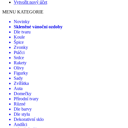
Vytvořit nový účet
MENU KATEGORIE
Novinky
Skleněné vánoční ozdoby
Dle tvaru
Koule
Špice
Zvonky
Ptáčci
Srdce
Rakety
Olivy
Figurky
Sady
Zvířátka
Auta
Domečky
Přírodní tvary
Různé
Dle barvy
Dle stylu
Dekorativní sklo
Andílci