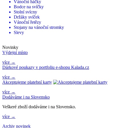
Vánoční háčky
Bodce na svíčky
Stolní svícny
Držáky svíček
Vánoční řetězy
Stojany na vánoční stromky
Slevy
Novinky
Výdejní místo
více →
Dárkové poukazy v portfoliu e-shopu Kalada.cz
více →
Akceptujeme platební karty
více →
Dodáváme i na Slovensko
Veškeré zboží dodáváme i na Slovensko.
více →
Archiv novinek