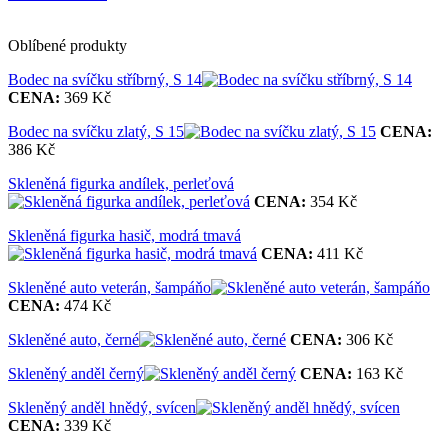
Oblíbené produkty
Bodec na svíčku stříbrný, S 14
CENA:
369 Kč
Bodec na svíčku zlatý, S 15
CENA:
386 Kč
Skleněná figurka andílek, perleťová
CENA:
354 Kč
Skleněná figurka hasič, modrá tmavá
CENA:
411 Kč
Skleněné auto veterán, šampáňo
CENA:
474 Kč
Skleněné auto, černé
CENA:
306 Kč
Skleněný anděl černý
CENA:
163 Kč
Skleněný anděl hnědý, svícen
CENA:
339 Kč