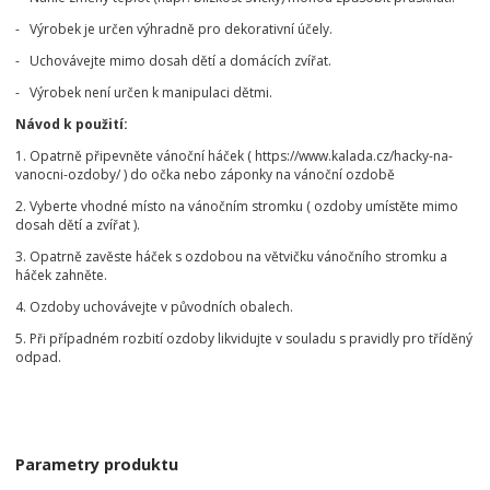
- Výrobek je určen výhradně pro dekorativní účely.
- Uchovávejte mimo dosah dětí a domácích zvířat.
- Výrobek není určen k manipulaci dětmi.
Návod k použití:
1. Opatrně připevněte vánoční háček ( https://www.kalada.cz/hacky-na-
vanocni-ozdoby/ ) do očka nebo záponky na vánoční ozdobě
2. Vyberte vhodné místo na vánočním stromku ( ozdoby umístěte mimo
dosah dětí a zvířat ).
3. Opatrně zavěste háček s ozdobou na větvičku vánočního stromku a
háček zahněte.
4. Ozdoby uchovávejte v původních obalech.
5. Při případném rozbití ozdoby likvidujte v souladu s pravidly pro tříděný
odpad.
Parametry produktu