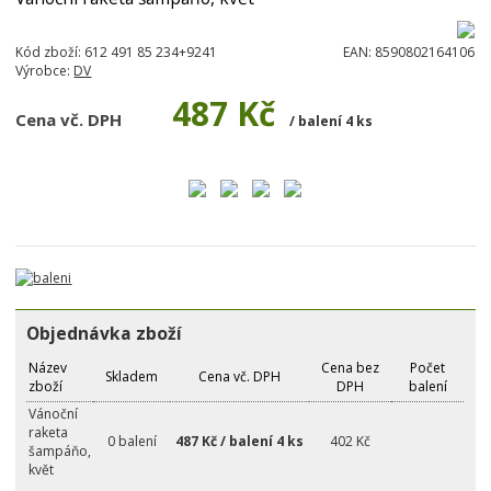
Kód zboží:
612 491 85 234+9241
EAN:
8590802164106
Výrobce:
DV
487 Kč
Cena vč. DPH
/ balení 4 ks
Objednávka zboží
Název
Cena bez
Počet
Skladem
Cena vč. DPH
zboží
DPH
balení
Vánoční
raketa
0 balení
487 Kč / balení 4 ks
402 Kč
šampáňo,
květ