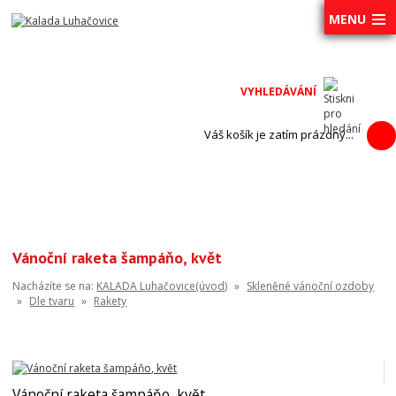
MENU
Váš košík je zatím prázdný...
Vánoční raketa šampáňo, květ
Nacházíte se na:
KALADA Luhačovice(úvod)
»
Skleněné vánoční ozdoby
»
Dle tvaru
»
Rakety
Vánoční raketa šampáňo, květ