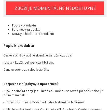
ZBOŽÍ JE MOMENTÁLNĚ NEDOSTUPNÉ
Popis k produktu
Parametry produktu
Dotazy a hodnocení produktu
Popis k produktu
České, ručně vyráběné skleněné vánoční ozdoby.
rakety 4 kus(ů), velikost cca 14x3 cm.
Cena uvedena za celou krabičku.
Bezpečnostní pokyny a upozornění:
- Skleněné ozdoby jsou křehké
– mohou se rozbít při pádu nebo již
při mírném tlaku.
- Při rozbití hrozí pořezání od ostrých skleněných úlomků.
- Náhlé změny teplot (např. blízkost svíčky) mohou způsobit prasknutí.