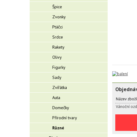
Špice
Zvonky
Ptáčci
Srdce
Rakety
Olivy
Figurky
Sady
Zvířátka
Objednáv
Auta
Název zboží
Vánoční ozd
Domečky
Přírodní tvary
Různé