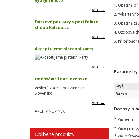
Výdejní místo
1. Opatrně př
více →
2. Vyberte vh
Dárkové poukazy v portfoliu e-
3. Opatrně za
shopu Kalada.cz
4. Ozdoby uch
více →
5. Při případn
Akceptujeme platební karty
více →
Parametry
Dodáváme i na Slovensko
Styl
Veškeré zboží dodáváme i na
Slovensko.
Barva
více →
Dotazy a h
ARCHIV NOVINEK
*
Váš e-mail:
*
Vaše jméno:
Oblíbené produkty
*
Váš příspěv