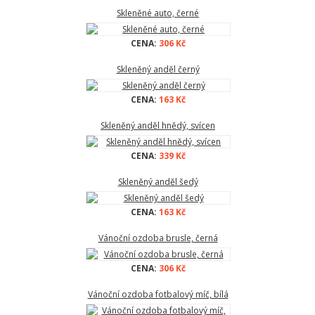
Skleněné auto, černé
CENA:
306 Kč
Skleněný anděl černý
CENA:
163 Kč
Skleněný anděl hnědý, svícen
CENA:
339 Kč
Skleněný anděl šedý
CENA:
163 Kč
Vánoční ozdoba brusle, černá
CENA:
306 Kč
Vánoční ozdoba fotbalový míč, bílá