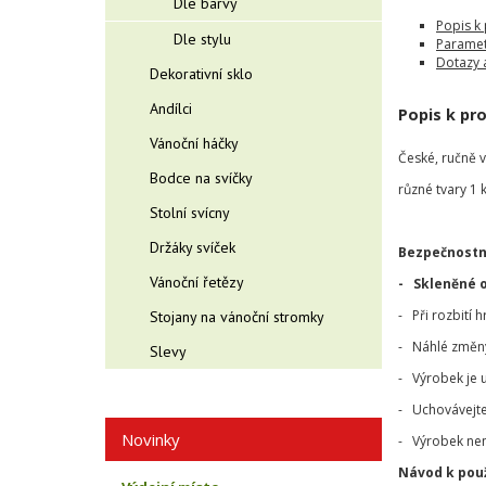
Dle barvy
Popis k
Dle stylu
Paramet
Dotazy 
Dekorativní sklo
Andílci
Popis k pr
Vánoční háčky
České, ručně 
Bodce na svíčky
různé tvary 1 
Stolní svícny
Držáky svíček
Bezpečnostn
Vánoční řetězy
- Skleněné 
- Při rozbití 
Stojany na vánoční stromky
- Náhlé změny 
Slevy
- Výrobek je 
- Uchovávejte
Novinky
- Výrobek nen
Návod k použ