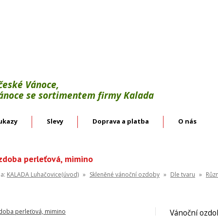
Výroba:
vánoční háčky, svícínky, řetězy, bodce 
věnce.
Velkoobchod:
skleněné vánoční ozdoby českýc
 české Vánoce,
Vánoce se sortimentem firmy Kalada
ukazy
Slevy
Doprava a platba
O nás
zdoba perleťová, mimino
na:
KALADA Luhačovice(úvod)
»
Skleněné vánoční ozdoby
»
Dle tvaru
»
Růz
Vánoční ozdo