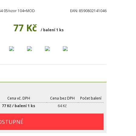
64 05/vzor 104+MOD
EAN:
8590802141046
77 Kč
/ balení 1 ks
Cena vč. DPH
Cena bez DPH
Počet balení
77 Kč / balení 1 ks
64 Kč
OSTUPNÉ