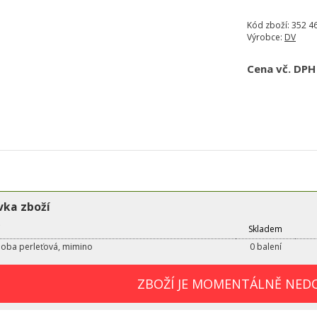
Kód zboží:
352 4
Výrobce:
DV
Cena vč. DPH
ka zboží
Skladem
oba perleťová, mimino
0 balení
ZBOŽÍ JE MOMENTÁLNĚ NED