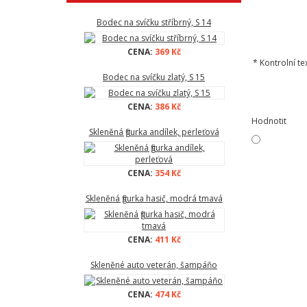
Bodec na svíčku stříbrný, S 14
CENA:
369 Kč
*
Kontrolní tex
Bodec na svíčku zlatý, S 15
CENA:
386 Kč
Hodnotit
Skleněná figurka andílek, perleťová
CENA:
354 Kč
Skleněná figurka hasič, modrá tmavá
CENA:
411 Kč
Skleněné auto veterán, šampáňo
CENA:
474 Kč