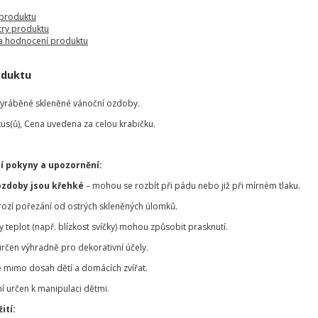
 produktu
ry produktu
a hodnocení produktu
oduktu
vyráběné skleněné vánoční ozdoby.
kus(ů), Cena uvedena za celou krabičku.
í pokyny a upozornění:
ozdoby jsou křehké
– mohou se rozbít při pádu nebo již při mírném tlaku.
hrozí pořezání od ostrých skleněných úlomků.
teplot (např. blízkost svíčky) mohou způsobit prasknutí.
určen výhradně pro dekorativní účely.
 mimo dosah dětí a domácích zvířat.
í určen k manipulaci dětmi.
ití: