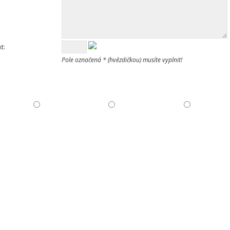
t:
Pole označená * (hvězdičkou) musíte vyplnit!