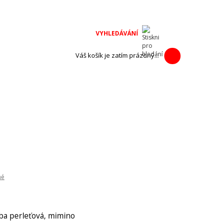
na adventní
h výrobců.
Váš košík je zatím prázdný...
né
ba perleťová, mimino