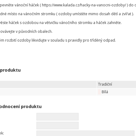
ipevněte vánoční háček ( https://www.kalada.cz/hacky-na-vanocni-ozdoby/ ) d
odné místo na vánočním stromku ( ozdoby umístěte mimo dosah dětí a zvířat ).
věste háček s ozdobou na větvičku vánočního stromku a háček zahněte.
ovávejte v původních obalech.
ém rozbití ozdoby likvidujte v souladu s pravidly pro tříděný odpad.
 produktu
Tradiční
Bílá
odnocení produktu
ek: