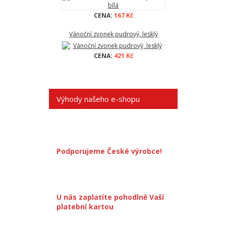
CENA:
167 Kč
Vánoční zvonek pudrový, lesklý
CENA:
421 Kč
Výhody našeho e-shopu
Podporujeme České výrobce!
U nás zaplatíte pohodlně Vaší
platební kartou