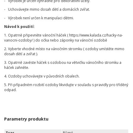
- Výrobek je určen výhradně pro dekorativní účely.
- Uchovávejte mimo dosah dětí a domácích zvířat.
- Výrobek není určen k manipulaci dětmi.
Návod k použití:
1. Opatrně připevněte vánoční háček ( https://www.kalada.cz/hacky-na-
vanocni-ozdoby/ ) do očka nebo záponky na vánoční ozdobě
2. Vyberte vhodné místo na vánočním stromku ( ozdoby umístěte mimo
dosah dětí a zvířat ).
3. Opatrně zavěste háček s ozdobou na větvičku vánočního stromku a
háček zahněte.
4. Ozdoby uchovávejte v původních obalech.
5. Při případném rozbití ozdoby likvidujte v souladu s pravidly pro tříděný
odpad.
Parametry produktu
Tvar
Různé