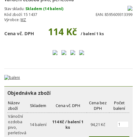
Stav skladu:
Skladem (14 balení)
Kód zboží:
15 1437
EAN:
8595609313399
Výrobce:
MZ
114 Kč
Cena vč. DPH
/ balení 1 ks
Objednávka zboží
Název
Cena bez
Počet
Skladem
Cena vč. DPH
zboží
DPH
balení
Vánoční
ozdoba
114 Kč / balení 1
14 balení
94,21 Kč
pivo,
ks
perleťová