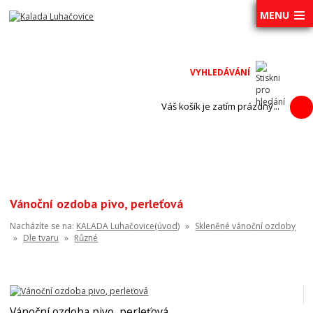
MENU
Váš košík je zatím prázdný...
Vánoční ozdoba pivo, perleťová
Nacházíte se na:
KALADA Luhačovice(úvod)
»
Skleněné vánoční ozdoby
»
Dle tvaru
»
Různé
Vánoční ozdoba pivo, perleťová