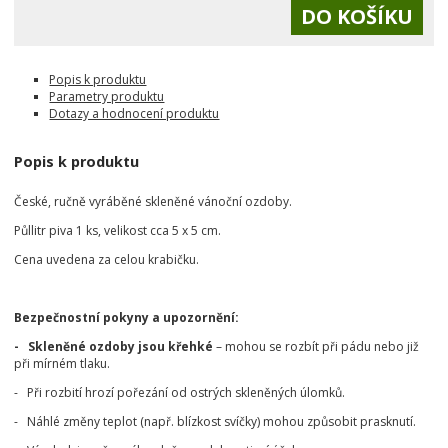
Popis k produktu
Parametry produktu
Dotazy a hodnocení produktu
Popis k produktu
České, ručně vyráběné skleněné vánoční ozdoby.
Půllitr piva 1 ks, velikost cca 5 x 5 cm.
Cena uvedena za celou krabičku.
Bezpečnostní pokyny a upozornění:
- Skleněné ozdoby jsou křehké
– mohou se rozbít při pádu nebo již
při mírném tlaku.
- Při rozbití hrozí pořezání od ostrých skleněných úlomků.
- Náhlé změny teplot (např. blízkost svíčky) mohou způsobit prasknutí.