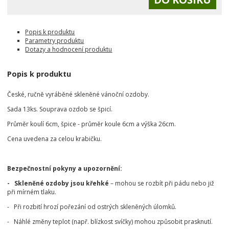
Popis k produktu
Parametry produktu
Dotazy a hodnocení produktu
Popis k produktu
České, ručně vyráběné skleněné vánoční ozdoby.
Sada 13ks. Souprava ozdob se špicí.
Průměr koulí 6cm, špice - průměr koule 6cm a výška 26cm.
Cena uvedena za celou krabičku.
Bezpečnostní pokyny a upozornění:
- Skleněné ozdoby jsou křehké
– mohou se rozbít při pádu nebo již
při mírném tlaku.
- Při rozbití hrozí pořezání od ostrých skleněných úlomků.
- Náhlé změny teplot (např. blízkost svíčky) mohou způsobit prasknutí.