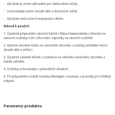
- Výrobek je určen výhradně pro dekorativní účely.
- Uchovávejte mimo dosah dětí a domácích zvířat.
- Výrobek není určen k manipulaci dětmi.
Návod k použití:
1. Opatrně připevněte vánoční háček ( https://www.kalada.cz/hacky-na-
vanocni-ozdoby/ ) do očka nebo záponky na vánoční ozdobě
2. Vyberte vhodné místo na vánočním stromku ( ozdoby umístěte mimo
dosah dětí a zvířat ).
3. Opatrně zavěste háček s ozdobou na větvičku vánočního stromku a
háček zahněte.
4. Ozdoby uchovávejte v původních obalech.
5. Při případném rozbití ozdoby likvidujte v souladu s pravidly pro tříděný
odpad.
Parametry produktu