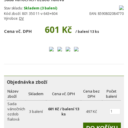
Stav skladu:
Skladem (3 balení)
Kód zboží:
801 350 11-v 643+604
EAN:
8590802084770
Výrobce:
DV
601 Kč
Cena vč. DPH
/ balení 13 ks
Objednávka zboží
Název
Cena bez
Počet
Skladem
Cena vč. DPH
zboží
DPH
balení
Sada
vánočních
601 Kč / balení 13
3 balení
497 Kč
ozdob
ks
fialová