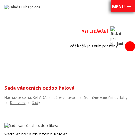
MENU
Váš košík je zatím prázdný...
Sada vánočních ozdob fialová
Nacházíte se na:
KALADA Luhačovice(úvod)
»
Skleněné vánoční ozdoby
»
Dle tvaru
»
Sady
Sada vánočních ozdob fialová