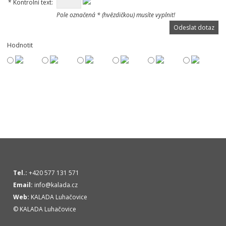
*
Kontrolní text:
Pole označená * (hvězdičkou) musíte vyplnit!
Hodnotit
Tel.:
+420 577 131 571
Email:
info@kalada.cz
Web:
KALADA Luhačovice
© KALADA Luhačovice