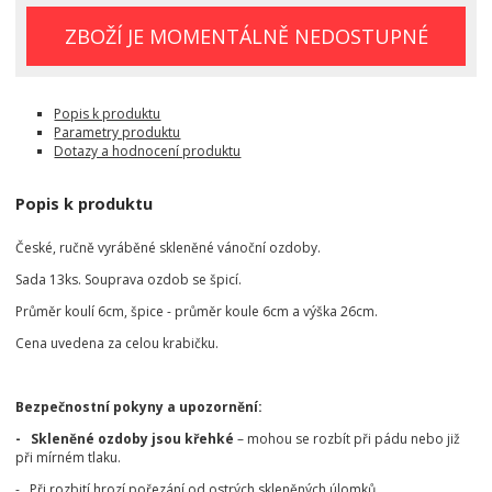
ZBOŽÍ JE MOMENTÁLNĚ NEDOSTUPNÉ
Popis k produktu
Parametry produktu
Dotazy a hodnocení produktu
Popis k produktu
České, ručně vyráběné skleněné vánoční ozdoby.
Sada 13ks. Souprava ozdob se špicí.
Průměr koulí 6cm, špice - průměr koule 6cm a výška 26cm.
Cena uvedena za celou krabičku.
Bezpečnostní pokyny a upozornění:
- Skleněné ozdoby jsou křehké
– mohou se rozbít při pádu nebo již
při mírném tlaku.
- Při rozbití hrozí pořezání od ostrých skleněných úlomků.