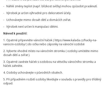
- Náhlé změny teplot (např. blízkost svíčky) mohou způsobit prasknutí.
- Výrobek je určen výhradně pro dekorativní účely.
- Uchovávejte mimo dosah dětí a domácích zvířat.
- Výrobek není určen k manipulaci dětmi.
Návod k použití:
1. Opatrně připevněte vánoční háček ( https://www.kalada.cz/hacky-na-
vanocni-ozdoby/ ) do očka nebo záponky na vánoční ozdobě
2. Vyberte vhodné místo na vánočním stromku ( ozdoby umístěte mimo
dosah dětí a zvířat ).
3. Opatrně zavěste háček s ozdobou na větvičku vánočního stromku a
háček zahněte.
4. Ozdoby uchovávejte v původních obalech.
5. Při případném rozbití ozdoby likvidujte v souladu s pravidly pro tříděný
odpad.