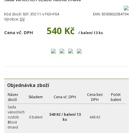
Kód zboží:
801 350 11-v F63+F64
EAN:
8590802084794
Výrobce:
DV
540 Kč
Cena vč. DPH
/ balení 13 ks
Objednávka zboží
Název
Cena bez
Počet
Skladem
Cena vč. DPH
zboží
DPH
balení
Sada
vánočních
540 Kč / balení 13
ozdob
0 balení
446 Kč
ks
fialová
tmavá