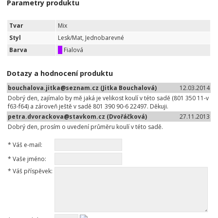
Parametry produktu
Tvar
Mix
Styl
Lesk/Mat, Jednobarevné
Barva
Fialová
Dotazy a hodnocení produktu
bouchalova.jitka@seznam.cz (Jitka Bouchalová)
12.03.2014
Dobrý den, zajímalo by mě jaká je velikost koulí v této sadě (801 350 11-v
f63-f64) a zároveň ještě v sadě 801 390 90-6 22497. Děkuji.
petra.dvorackova@stavkom.cz (Dvořáčková)
27.11.2013
Dobrý den, prosím o uvedení průměru koulí v této sadě.
*
Váš e-mail:
*
Vaše jméno:
*
Váš příspěvek: