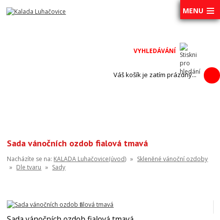
MENU
Váš košík je zatím prázdný...
Sada vánočních ozdob fialová tmavá
Nacházíte se na:
KALADA Luhačovice(úvod)
»
Skleněné vánoční ozdoby
»
Dle tvaru
»
Sady
Sada vánočních ozdob fialová tmavá