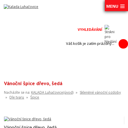
MENU
Váš košík je zatím prázdný...
Vánoční špice dřevo, šedá
Nacházíte se na:
KALADA Luhačovice(úvod)
»
Skleněné vánoční ozdoby
»
Dle tvaru
»
Špice
Vánoční špice dřevo, šedá