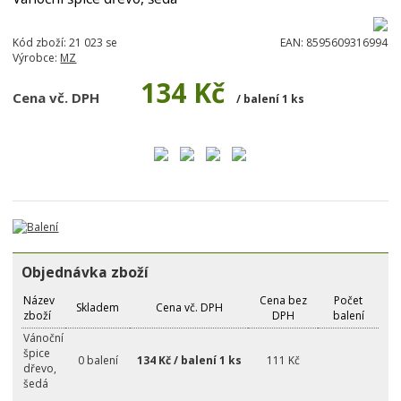
Kód zboží:
21 023 se
EAN:
8595609316994
Výrobce:
MZ
134 Kč
Cena vč. DPH
/ balení 1 ks
Objednávka zboží
Název
Cena bez
Počet
Skladem
Cena vč. DPH
zboží
DPH
balení
Vánoční
špice
0 balení
134 Kč / balení 1 ks
111 Kč
dřevo,
šedá