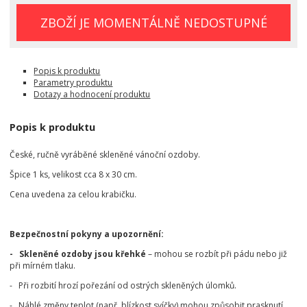
ZBOŽÍ JE MOMENTÁLNĚ NEDOSTUPNÉ
Popis k produktu
Parametry produktu
Dotazy a hodnocení produktu
Popis k produktu
České, ručně vyráběné skleněné vánoční ozdoby.
Špice 1 ks, velikost cca 8 x 30 cm.
Cena uvedena za celou krabičku.
Bezpečnostní pokyny a upozornění:
- Skleněné ozdoby jsou křehké
– mohou se rozbít při pádu nebo již
při mírném tlaku.
- Při rozbití hrozí pořezání od ostrých skleněných úlomků.
- Náhlé změny teplot (např. blízkost svíčky) mohou způsobit prasknutí.