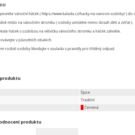
ití:
ipevněte vánoční háček ( https://www.kalada.cz/hacky-na-vanocni-ozdoby/ ) d
odné místo na vánočním stromku ( ozdoby umístěte mimo dosah dětí a zvířat ).
věste háček s ozdobou na větvičku vánočního stromku a háček zahněte.
ovávejte v původních obalech.
ém rozbití ozdoby likvidujte v souladu s pravidly pro tříděný odpad.
 produktu
Špice
Tradiční
Červená
odnocení produktu