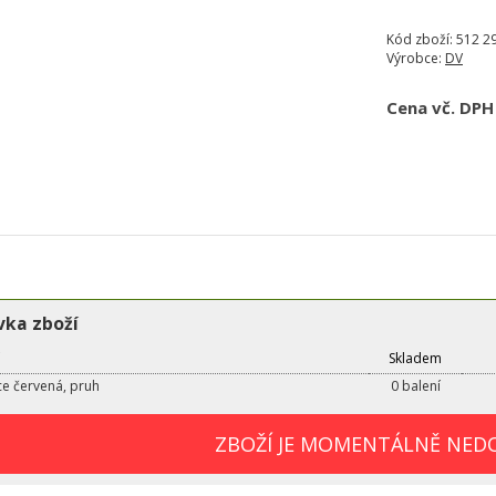
Kód zboží:
512 2
Výrobce:
DV
Cena vč. DPH
ka zboží
Skladem
ce červená, pruh
0 balení
ZBOŽÍ JE MOMENTÁLNĚ NED