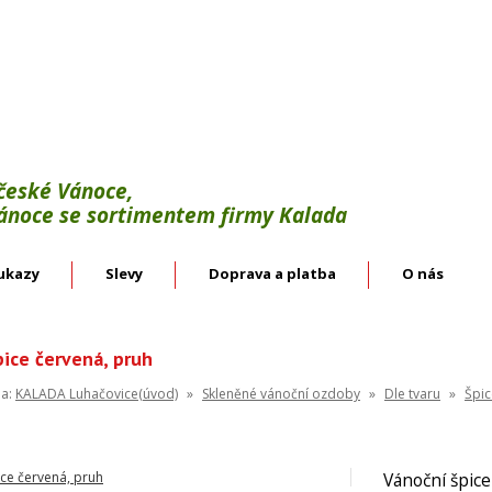
Výroba:
vánoční háčky, svícínky, řetězy, bodce 
věnce.
Velkoobchod:
skleněné vánoční ozdoby českýc
 české Vánoce,
Vánoce se sortimentem firmy Kalada
ukazy
Slevy
Doprava a platba
O nás
pice červená, pruh
na:
KALADA Luhačovice(úvod)
»
Skleněné vánoční ozdoby
»
Dle tvaru
»
Špic
Vánoční špice