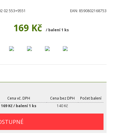
92 02 553+9551
EAN:
8590802168753
169 Kč
/ balení 1 ks
Cena vč. DPH
Cena bez DPH
Počet balení
169 Kč / balení 1 ks
140 Kč
OSTUPNÉ