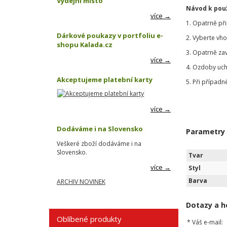
Výdejní místo
Návod k použ
více →
1. Opatrně př
Dárkové poukazy v portfoliu e-
2. Vyberte vh
shopu Kalada.cz
3. Opatrně za
více →
4. Ozdoby uch
Akceptujeme platební karty
5. Při případn
více →
Dodáváme i na Slovensko
Parametry
Veškeré zboží dodáváme i na
Slovensko.
Tvar
více →
Styl
Barva
ARCHIV NOVINEK
Dotazy a h
Oblíbené produkty
*
Váš e-mail: