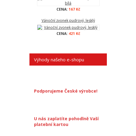
CENA:
167 Kč
Vánoční zvonek pudrový, lesklý
CENA:
421 Kč
Výhody našeho e-shopu
Podporujeme České výrobce!
U nás zaplatíte pohodlně Vaší
platební kartou