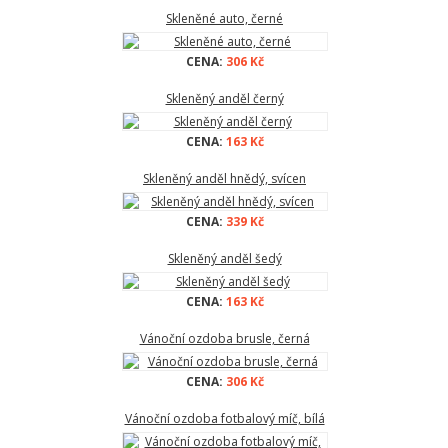
Skleněné auto, černé
CENA:
306 Kč
Skleněný anděl černý
CENA:
163 Kč
Skleněný anděl hnědý, svícen
CENA:
339 Kč
Skleněný anděl šedý
CENA:
163 Kč
Vánoční ozdoba brusle, černá
CENA:
306 Kč
Vánoční ozdoba fotbalový míč, bílá