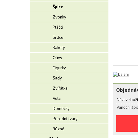
Špice
Zvonky
Ptáčci
Srdce
Rakety
Olivy
Figurky
Sady
Zvířátka
Objednáv
Auta
Název zboží
Vánoční špi
Domečky
Přírodní tvary
Různé