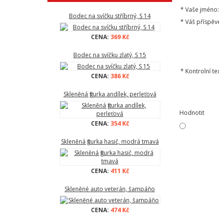
*
Vaše jméno:
Bodec na svíčku stříbrný, S 14
*
Váš příspěv
CENA:
369 Kč
Bodec na svíčku zlatý, S 15
*
Kontrolní tex
CENA:
386 Kč
Skleněná figurka andílek, perleťová
Hodnotit
CENA:
354 Kč
Skleněná figurka hasič, modrá tmavá
CENA:
411 Kč
Skleněné auto veterán, šampáňo
CENA:
474 Kč