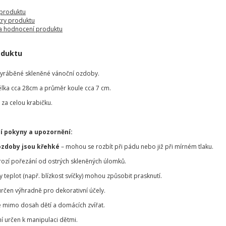
 produktu
ry produktu
a hodnocení produktu
oduktu
vyráběné skleněné vánoční ozdoby.
délka cca 28cm a průměr koule cca 7 cm.
za celou krabičku.
í pokyny a upozornění:
ozdoby jsou křehké
– mohou se rozbít při pádu nebo již při mírném tlaku.
hrozí pořezání od ostrých skleněných úlomků.
teplot (např. blízkost svíčky) mohou způsobit prasknutí.
určen výhradně pro dekorativní účely.
 mimo dosah dětí a domácích zvířat.
í určen k manipulaci dětmi.