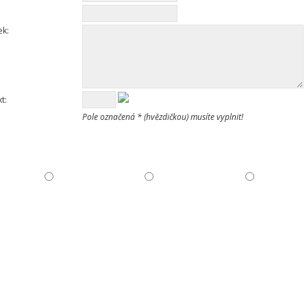
ek:
t:
Pole označená * (hvězdičkou) musíte vyplnit!