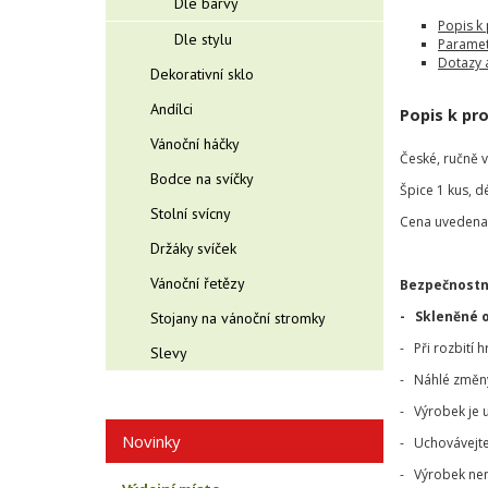
Dle barvy
Popis k
Dle stylu
Paramet
Dotazy 
Dekorativní sklo
Andílci
Popis k pr
Vánoční háčky
České, ručně 
Bodce na svíčky
Špice 1 kus, 
Stolní svícny
Cena uvedena 
Držáky svíček
Vánoční řetězy
Bezpečnostn
- Skleněné 
Stojany na vánoční stromky
- Při rozbití 
Slevy
- Náhlé změny 
- Výrobek je 
Novinky
- Uchovávejte
- Výrobek nen