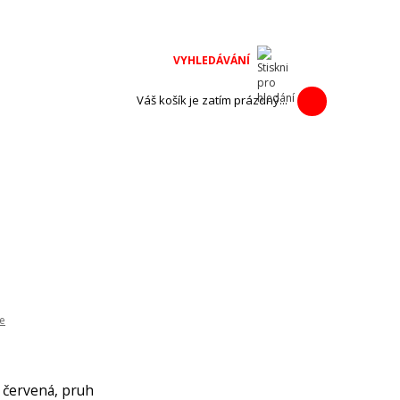
na adventní
h výrobců.
Váš košík je zatím prázdný...
e
 červená, pruh