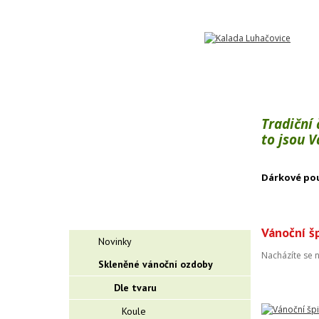
Tradiční
to jsou 
Dárkové po
Vánoční š
Novinky
Nacházíte se 
Skleněné vánoční ozdoby
Dle tvaru
Koule