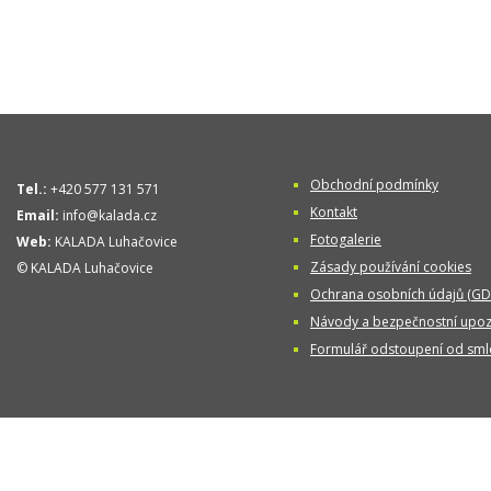
Obchodní podmínky
Tel.:
+420 577 131 571
Kontakt
Email:
info@kalada.cz
Fotogalerie
Web:
KALADA Luhačovice
Zásady používání cookies
© KALADA Luhačovice
Ochrana osobních údajů (GD
Návody a bezpečnostní upoz
Formulář odstoupení od sml