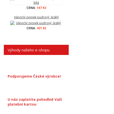
CENA:
167 Kč
Vánoční zvonek pudrový, lesklý
CENA:
421 Kč
Výhody našeho e-shopu
Podporujeme České výrobce!
U nás zaplatíte pohodlně Vaší
platební kartou