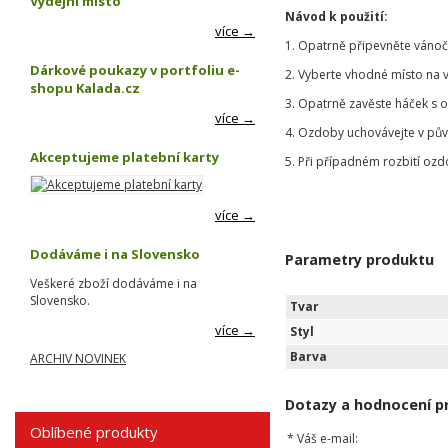
Výdejní místo
Návod k použití:
více →
1. Opatrně připevněte vánoč
Dárkové poukazy v portfoliu e-
2. Vyberte vhodné místo na 
shopu Kalada.cz
3. Opatrně zavěste háček s 
více →
4. Ozdoby uchovávejte v pů
Akceptujeme platební karty
5. Při případném rozbití ozd
více →
Dodáváme i na Slovensko
Parametry produktu
Veškeré zboží dodáváme i na
Slovensko.
Tvar
více →
Styl
Barva
ARCHIV NOVINEK
Dotazy a hodnocení p
Oblíbené produkty
*
Váš e-mail: