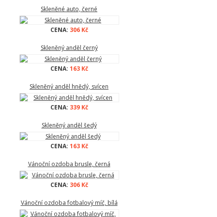
Skleněné auto, černé
CENA:
306 Kč
Skleněný anděl černý
CENA:
163 Kč
Skleněný anděl hnědý, svícen
CENA:
339 Kč
Skleněný anděl šedý
CENA:
163 Kč
Vánoční ozdoba brusle, černá
CENA:
306 Kč
Vánoční ozdoba fotbalový míč, bílá