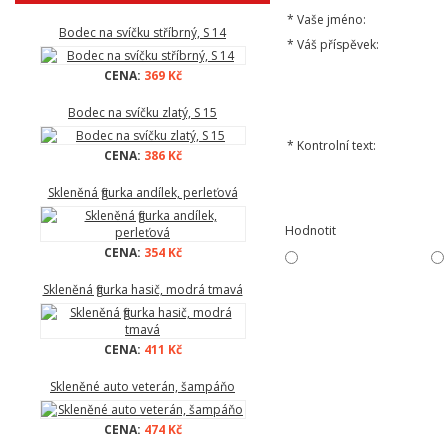
*
Vaše jméno:
Bodec na svíčku stříbrný, S 14
*
Váš příspěvek:
CENA:
369 Kč
Bodec na svíčku zlatý, S 15
*
Kontrolní text:
CENA:
386 Kč
Skleněná figurka andílek, perleťová
Hodnotit
CENA:
354 Kč
Skleněná figurka hasič, modrá tmavá
CENA:
411 Kč
Skleněné auto veterán, šampáňo
CENA:
474 Kč