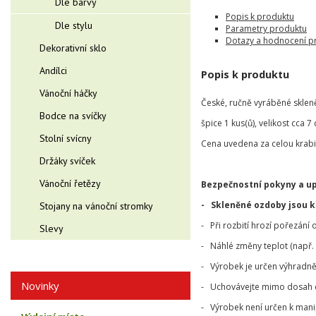
Dle barvy
Popis k produktu
Dle stylu
Parametry produktu
Dotazy a hodnocení p
Dekorativní sklo
Andílci
Popis k produktu
Vánoční háčky
České, ručně vyráběné skle
Bodce na svíčky
špice 1 kus(ů), velikost cca 7
Stolní svícny
Cena uvedena za celou krabi
Držáky svíček
Vánoční řetězy
Bezpečnostní pokyny a u
- Skleněné ozdoby jsou 
Stojany na vánoční stromky
- Při rozbití hrozí pořezání
Slevy
- Náhlé změny teplot (např. 
- Výrobek je určen výhradně 
Novinky
- Uchovávejte mimo dosah dě
- Výrobek není určen k mani