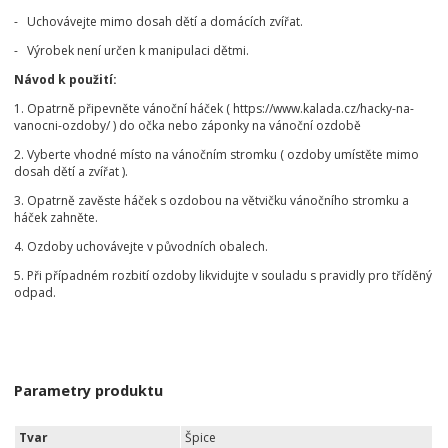
- Uchovávejte mimo dosah dětí a domácích zvířat.
- Výrobek není určen k manipulaci dětmi.
Návod k použití:
1. Opatrně připevněte vánoční háček ( https://www.kalada.cz/hacky-na-
vanocni-ozdoby/ ) do očka nebo záponky na vánoční ozdobě
2. Vyberte vhodné místo na vánočním stromku ( ozdoby umístěte mimo
dosah dětí a zvířat ).
3. Opatrně zavěste háček s ozdobou na větvičku vánočního stromku a
háček zahněte.
4. Ozdoby uchovávejte v původních obalech.
5. Při případném rozbití ozdoby likvidujte v souladu s pravidly pro tříděný
odpad.
Parametry produktu
Tvar
Špice