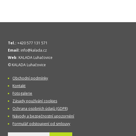
Tel.:
+420 577 131 571
Email:
info@kalada.cz
Web:
KALADA Luhačovice
© KALADA Luhačovice
Obchodní podmínky
Kontakt
Fotogalerie
Zásady používání cookies
Ochrana osobních údajů (GDPR)
Návody a bezpečnostní upozornění
Formulář odstoupení od smlouvy