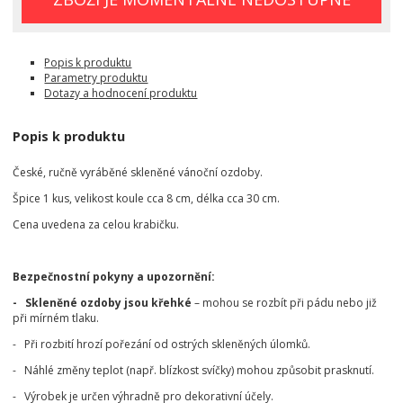
Popis k produktu
Parametry produktu
Dotazy a hodnocení produktu
Popis k produktu
České, ručně vyráběné skleněné vánoční ozdoby.
Špice 1 kus, velikost koule cca 8 cm, délka cca 30 cm.
Cena uvedena za celou krabičku.
Bezpečnostní pokyny a upozornění:
- Skleněné ozdoby jsou křehké
– mohou se rozbít při pádu nebo již
při mírném tlaku.
- Při rozbití hrozí pořezání od ostrých skleněných úlomků.
- Náhlé změny teplot (např. blízkost svíčky) mohou způsobit prasknutí.
- Výrobek je určen výhradně pro dekorativní účely.