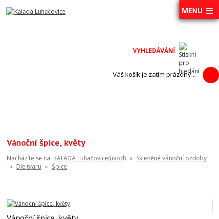
MENU
Váš košík je zatím prázdný...
Vánoční špice, květy
Nacházíte se na:
KALADA Luhačovice(úvod)
»
Skleněné vánoční ozdoby
»
Dle tvaru
»
Špice
Vánoční špice, květy