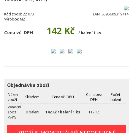
Kód zboží:
22 073
EAN:
8595609319414
Výrobce:
MZ
142 Kč
Cena vč. DPH
/ balení 1 ks
Objednávka zboží
Název
Cena bez
Počet
Skladem
Cena vč. DPH
zboží
DPH
balení
Vánoční
špice,
0 balení
142 Kč / balení 1 ks
117 Kč
květy
ZBOŽÍ JE MOMENTÁLNĚ NEDOSTUPNÉ