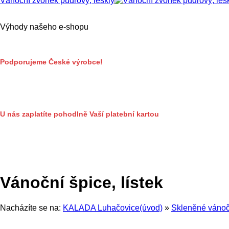
Vánoční zvonek pudrový, lesklý
Výhody našeho e-shopu
Podporujeme České výrobce!
U nás zaplatíte pohodlně Vaší platební kartou
Vánoční špice, lístek
Nacházíte se na:
KALADA Luhačovice(úvod)
»
Skleněné vánoč