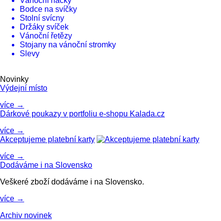
Vánoční háčky
Bodce na svíčky
Stolní svícny
Držáky svíček
Vánoční řetězy
Stojany na vánoční stromky
Slevy
Novinky
Výdejní místo
více →
Dárkové poukazy v portfoliu e-shopu Kalada.cz
více →
Akceptujeme platební karty
více →
Dodáváme i na Slovensko
Veškeré zboží dodáváme i na Slovensko.
více →
Archiv novinek