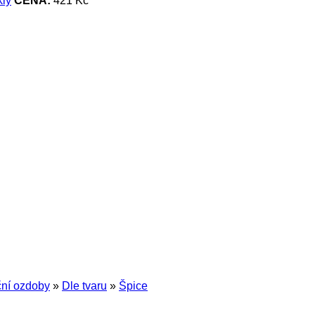
CENA:
421 Kč
ní ozdoby
»
Dle tvaru
»
Špice