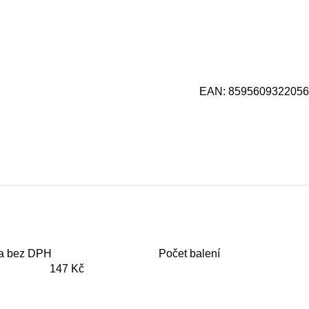
EAN:
8595609322056
a bez DPH
Počet balení
147 Kč