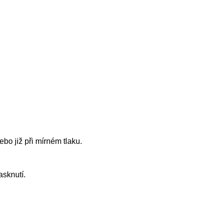
bo již při mírném tlaku.
asknutí.