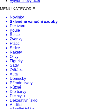
Vytvořit nový účet
MENU KATEGORIE
Novinky
Skleněné vánoční ozdoby
Dle tvaru
Koule
Špice
Zvonky
Ptáčci
Srdce
Rakety
Olivy
Figurky
Sady
Zvířátka
Auta
Domečky
Přírodní tvary
Různé
Dle barvy
Dle stylu
Dekorativní sklo
Andílci