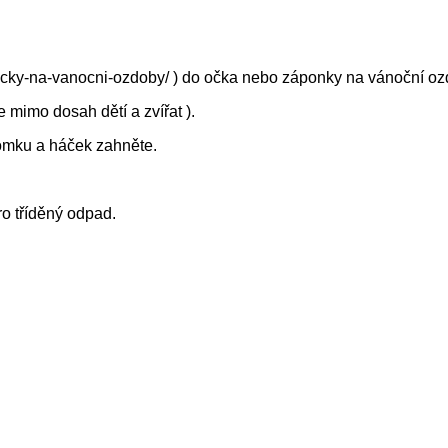
hacky-na-vanocni-ozdoby/ ) do očka nebo záponky na vánoční o
mimo dosah dětí a zvířat ).
romku a háček zahněte.
ro tříděný odpad.