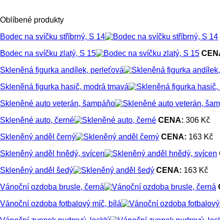
Oblíbené produkty
Bodec na svíčku stříbrný, S 14
Bodec na svíčku zlatý, S 15
CEN
Skleněná figurka andílek, perleťová
Skleněná figurka hasič, modrá tmavá
Skleněné auto veterán, šampáňo
Skleněné auto, černé
CENA:
306 Kč
Skleněný anděl černý
CENA:
163 Kč
Skleněný anděl hnědý, svícen
Skleněný anděl šedý
CENA:
163 Kč
Vánoční ozdoba brusle, černá
Vánoční ozdoba fotbalový míč, bílá