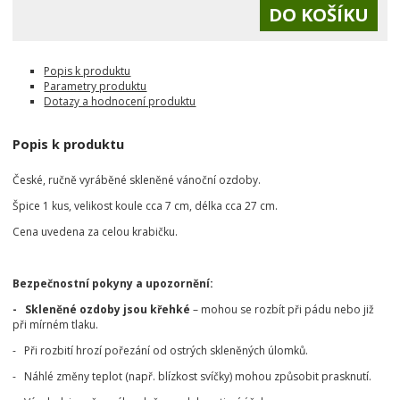
Popis k produktu
Parametry produktu
Dotazy a hodnocení produktu
Popis k produktu
České, ručně vyráběné skleněné vánoční ozdoby.
Špice 1 kus, velikost koule cca 7 cm, délka cca 27 cm.
Cena uvedena za celou krabičku.
Bezpečnostní pokyny a upozornění:
- Skleněné ozdoby jsou křehké
– mohou se rozbít při pádu nebo již
při mírném tlaku.
- Při rozbití hrozí pořezání od ostrých skleněných úlomků.
- Náhlé změny teplot (např. blízkost svíčky) mohou způsobit prasknutí.