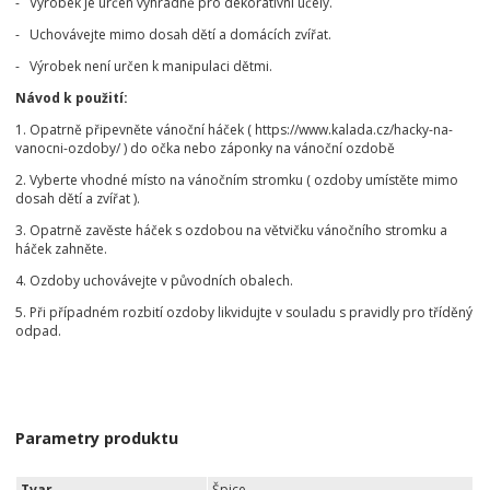
- Výrobek je určen výhradně pro dekorativní účely.
- Uchovávejte mimo dosah dětí a domácích zvířat.
- Výrobek není určen k manipulaci dětmi.
Návod k použití:
1. Opatrně připevněte vánoční háček ( https://www.kalada.cz/hacky-na-
vanocni-ozdoby/ ) do očka nebo záponky na vánoční ozdobě
2. Vyberte vhodné místo na vánočním stromku ( ozdoby umístěte mimo
dosah dětí a zvířat ).
3. Opatrně zavěste háček s ozdobou na větvičku vánočního stromku a
háček zahněte.
4. Ozdoby uchovávejte v původních obalech.
5. Při případném rozbití ozdoby likvidujte v souladu s pravidly pro tříděný
odpad.
Parametry produktu
Tvar
Špice