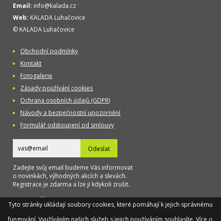
Email:
info@kalada.cz
Web:
KALADA Luhačovice
© KALADA Luhačovice
Obchodní podmínky
Kontakt
Fotogalerie
Zásady používání cookies
Ochrana osobních údajů (GDPR)
Návody a bezpečnostní upozornění
Formulář odstoupení od smlouvy
Odeslat
Zadejte svůj email budeme Vás informovat
o novinkách, výhodných akcích a slevách.
Registrace je zdarma a lze ji kdykoli zrušit.
Designed
Tyto stránky ukládají soubory cookies, které pomáhají k jejich správnému
by TAOX
fungování. Využíváním našich služeb s jejich používáním souhlasíte.
Více o