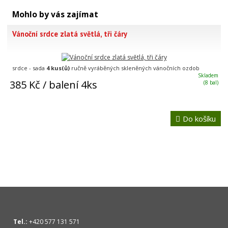
Mohlo by vás zajímat
Vánoční srdce zlatá světlá, tři čáry
srdce - sada
4 kus(ů)
ručně vyráběných skleněných vánočních ozdob
Skladem
385 Kč
/ balení 4ks
(8 bal)
Do košíku
Tel.:
+420 577 131 571