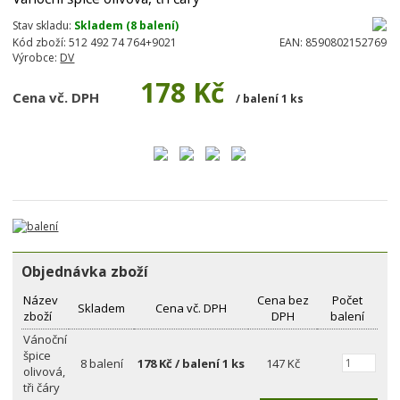
Stav skladu:
Skladem (8 balení)
Kód zboží:
512 492 74 764+9021
EAN:
8590802152769
Výrobce:
DV
178 Kč
Cena vč. DPH
/ balení 1 ks
Objednávka zboží
Název
Cena bez
Počet
Skladem
Cena vč. DPH
zboží
DPH
balení
Vánoční
špice
8 balení
178 Kč / balení 1 ks
147 Kč
olivová,
tři čáry