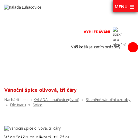
MENU
Váš košík je zatím prázdný...
Vánoční špice olivová, tři čáry
Nacházíte se na:
KALADA Luhačovice(úvod)
»
Skleněné vánoční ozdoby
»
Dle tvaru
»
Špice
Vánoční špice olivová, tři čáry