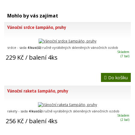
Mohlo by vás zajímat
Vánoční srdce šampáňo, pruhy
srdce - sada
4 kus(ů)
ručně vyráběných skleněných vánočních ozdob
Skladem
229 Kč
/ balení 4ks
(7 bal)
Do košíku
Vánoční raketa šampáňo, pruhy
rakety - sada
4 kus(ů)
ručně vyráběných skleněných vánočních ozdob
Skladem
256 Kč
/ balení 4ks
(2 bal)