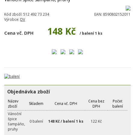
Kód zboží:
512 492 73 234
EAN:
8590802152011
Výrobce:
DV
148 Kč
Cena vč. DPH
/ balení 1 ks
Objednávka zboží
Název
Cena bez
Počet
Skladem
Cena vč. DPH
zboží
DPH
balení
Vánoční
špice
0 balení
148 Kč / balení 1 ks
122 Kč
šampáňo,
pruhy