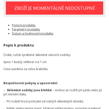
ZBOŽÍ JE MOMENTÁLNĚ NEDOSTUPNÉ
Popis k produktu
Parametry produktu
Dotazy a hodnocení produktu
Popis k produktu
České, ručně vyráběné skleněné vánoční ozdoby.
špice 1 kus(ů), velikost cca 7 cm.
Cena uvedena za celou krabičku.
Bezpečnostní pokyny a upozornění:
- Skleněné ozdoby jsou křehké
– mohou se rozbít při pádu nebo již
při mírném tlaku.
- Při rozbití hrozí pořezání od ostrých skleněných úlomků.
- Náhlé změny teplot (např. blízkost svíčky) mohou způsobit prasknutí.