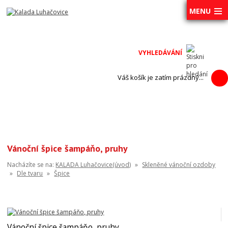
MENU
Váš košík je zatím prázdný...
Vánoční špice šampáňo, pruhy
Nacházíte se na:
KALADA Luhačovice(úvod)
»
Skleněné vánoční ozdoby
»
Dle tvaru
»
Špice
Vánoční špice šampáňo, pruhy