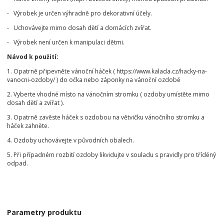
- Výrobek je určen výhradně pro dekorativní účely.
- Uchovávejte mimo dosah dětí a domácích zvířat.
- Výrobek není určen k manipulaci dětmi.
Návod k použití:
1. Opatrně připevněte vánoční háček ( https://www.kalada.cz/hacky-na-
vanocni-ozdoby/ ) do očka nebo záponky na vánoční ozdobě
2. Vyberte vhodné místo na vánočním stromku ( ozdoby umístěte mimo
dosah dětí a zvířat ).
3. Opatrně zavěste háček s ozdobou na větvičku vánočního stromku a
háček zahněte.
4. Ozdoby uchovávejte v původních obalech.
5. Při případném rozbití ozdoby likvidujte v souladu s pravidly pro tříděný
odpad.
Parametry produktu