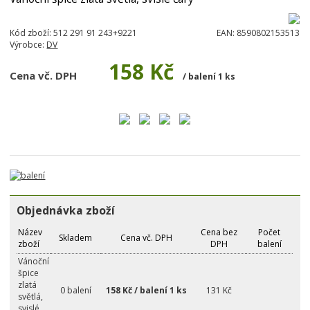
Kód zboží:
512 291 91 243+9221
EAN:
8590802153513
Výrobce:
DV
158 Kč
Cena vč. DPH
/ balení 1 ks
Objednávka zboží
Název
Cena bez
Počet
Skladem
Cena vč. DPH
zboží
DPH
balení
Vánoční
špice
zlatá
0 balení
158 Kč / balení 1 ks
131 Kč
světlá,
svislé