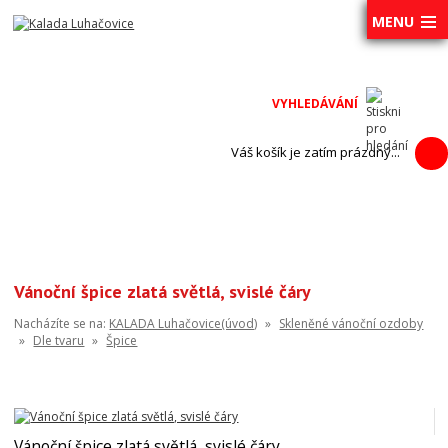
MENU
Váš košík je zatím prázdný...
Vánoční špice zlatá světlá, svislé čáry
Nacházíte se na:
KALADA Luhačovice(úvod)
»
Skleněné vánoční ozdoby
»
Dle tvaru
»
Špice
Vánoční špice zlatá světlá, svislé čáry