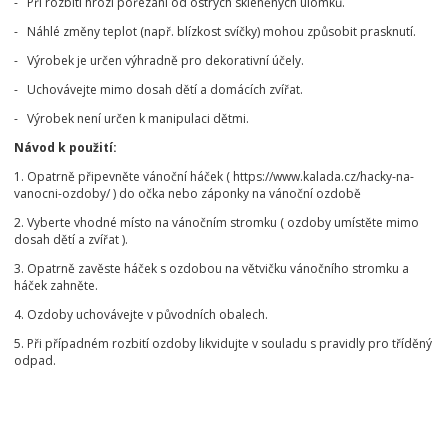
- Při rozbití hrozí pořezání od ostrých skleněných úlomků.
- Náhlé změny teplot (např. blízkost svíčky) mohou způsobit prasknutí.
- Výrobek je určen výhradně pro dekorativní účely.
- Uchovávejte mimo dosah dětí a domácích zvířat.
- Výrobek není určen k manipulaci dětmi.
Návod k použití:
1. Opatrně připevněte vánoční háček ( https://www.kalada.cz/hacky-na-
vanocni-ozdoby/ ) do očka nebo záponky na vánoční ozdobě
2. Vyberte vhodné místo na vánočním stromku ( ozdoby umístěte mimo
dosah dětí a zvířat ).
3. Opatrně zavěste háček s ozdobou na větvičku vánočního stromku a
háček zahněte.
4. Ozdoby uchovávejte v původních obalech.
5. Při případném rozbití ozdoby likvidujte v souladu s pravidly pro tříděný
odpad.