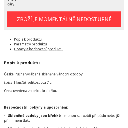
čáry
ZBOŽÍ JE MOMENTÁLNĚ NEDOSTUPNÉ
Popis k produktu
Parametry produktu
Dotazy a hodnocení produktu
Popis k produktu
České, ručně vyráběné skleněné vánoční ozdoby.
špice 1 kus(ů), velikost cca 7 cm.
Cena uvedena za celou krabičku.
Bezpečnostní pokyny a upozornění:
- Skleněné ozdoby jsou křehké
– mohou se rozbít při pádu nebo již
při mírném tlaku.