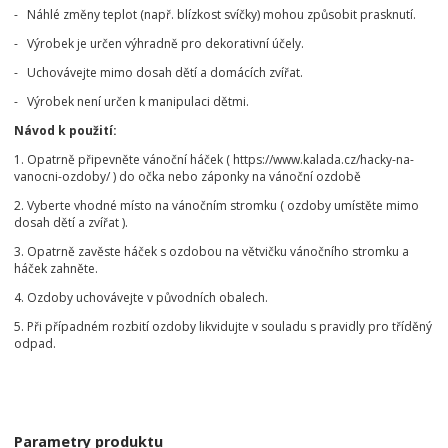
- Náhlé změny teplot (např. blízkost svíčky) mohou způsobit prasknutí.
- Výrobek je určen výhradně pro dekorativní účely.
- Uchovávejte mimo dosah dětí a domácích zvířat.
- Výrobek není určen k manipulaci dětmi.
Návod k použití:
1. Opatrně připevněte vánoční háček ( https://www.kalada.cz/hacky-na-
vanocni-ozdoby/ ) do očka nebo záponky na vánoční ozdobě
2. Vyberte vhodné místo na vánočním stromku ( ozdoby umístěte mimo
dosah dětí a zvířat ).
3. Opatrně zavěste háček s ozdobou na větvičku vánočního stromku a
háček zahněte.
4. Ozdoby uchovávejte v původních obalech.
5. Při případném rozbití ozdoby likvidujte v souladu s pravidly pro tříděný
odpad.
Parametry produktu