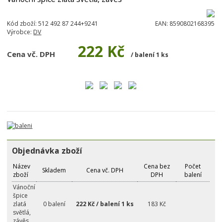
Kód zboží:
512 492 87 244+9241
EAN:
8590802168395
Výrobce:
DV
222 Kč
Cena vč. DPH
/ balení 1 ks
Objednávka zboží
Název
Cena bez
Počet
Skladem
Cena vč. DPH
zboží
DPH
balení
Vánoční
špice
zlatá
0 balení
222 Kč / balení 1 ks
183 Kč
světlá,
závěs