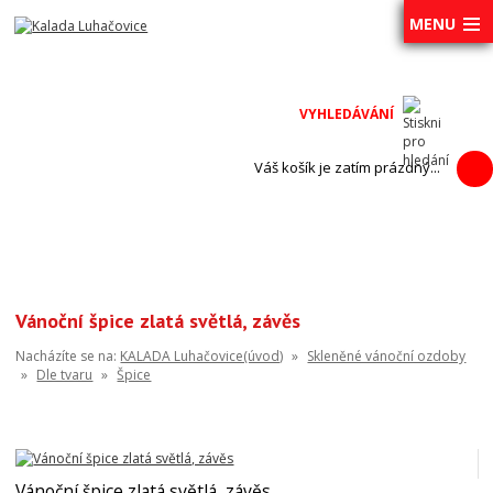
MENU
Váš košík je zatím prázdný...
Vánoční špice zlatá světlá, závěs
Nacházíte se na:
KALADA Luhačovice(úvod)
»
Skleněné vánoční ozdoby
»
Dle tvaru
»
Špice
Vánoční špice zlatá světlá, závěs