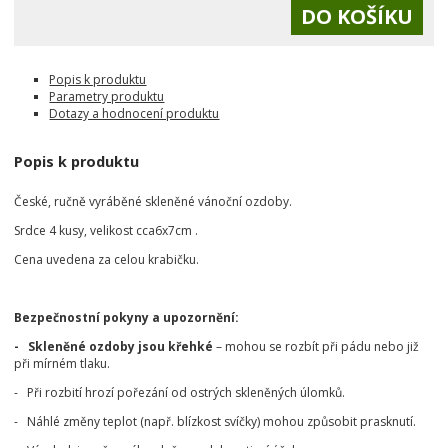
Popis k produktu
Parametry produktu
Dotazy a hodnocení produktu
Popis k produktu
České, ručně vyráběné skleněné vánoční ozdoby.
Srdce 4 kusy, velikost cca6x7cm .
Cena uvedena za celou krabičku.
Bezpečnostní pokyny a upozornění:
- Skleněné ozdoby jsou křehké
– mohou se rozbít při pádu nebo již
při mírném tlaku.
- Při rozbití hrozí pořezání od ostrých skleněných úlomků.
- Náhlé změny teplot (např. blízkost svíčky) mohou způsobit prasknutí.