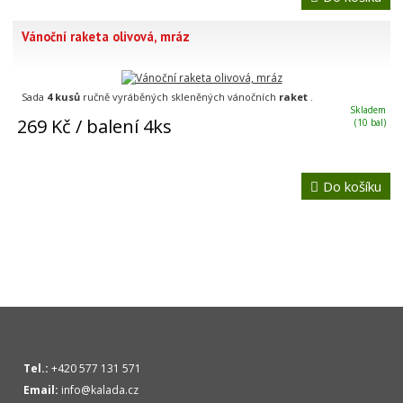
Vánoční raketa olivová, mráz
Sada
4 kusů
ručně vyráběných skleněných vánočních
raket
.
Skladem
269 Kč
/ balení 4ks
(10 bal)
Do košíku
Tel.:
+420 577 131 571
Email:
info@kalada.cz