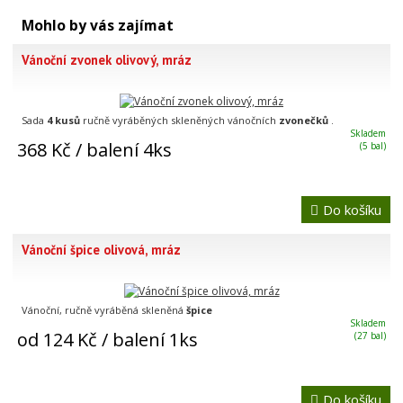
Mohlo by vás zajímat
Vánoční zvonek olivový, mráz
Sada
4 kusů
ručně vyráběných skleněných vánočních
zvonečků
.
Skladem
368 Kč
/ balení 4ks
(5 bal)
Do košíku
Vánoční špice olivová, mráz
Vánoční, ručně vyráběná skleněná
špice
Skladem
od 124 Kč
/ balení 1ks
(27 bal)
Do košíku