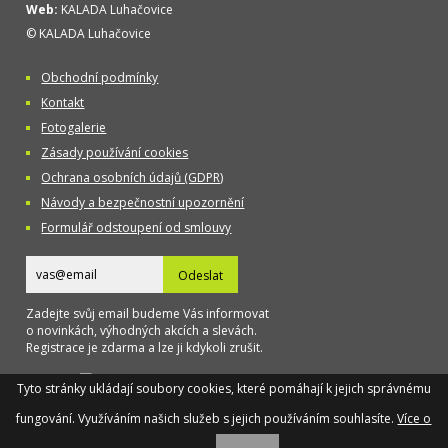
Web:
KALADA Luhačovice
© KALADA Luhačovice
Obchodní podmínky
Kontakt
Fotogalerie
Zásady používání cookies
Ochrana osobních údajů (GDPR)
Návody a bezpečnostní upozornění
Formulář odstoupení od smlouvy
Odeslat
Zadejte svůj email budeme Vás informovat
o novinkách, výhodných akcích a slevách.
Registrace je zdarma a lze ji kdykoli zrušit.
Designed
Tyto stránky ukládají soubory cookies, které pomáhají k jejich správnému
by TAOX
fungování. Využíváním našich služeb s jejich používáním souhlasíte.
Více o