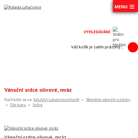
MENU
Váš košík je zatím prázdný...
Vánoční srdce olivové, mráz
Nacházíte se na:
KALADA Luhačovice(úvod)
»
Skleněné vánoční ozdoby
»
Dle tvaru
»
Srdce
Vánoční srdce olivové, mráz