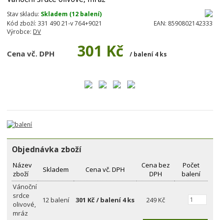
Stav skladu:
Skladem (12 balení)
Kód zboží:
331 490 21-v 764+9021
EAN:
8590802142333
Výrobce:
DV
301 Kč
Cena vč. DPH
/ balení 4 ks
Objednávka zboží
Název
Cena bez
Počet
Skladem
Cena vč. DPH
zboží
DPH
balení
Vánoční
srdce
12 balení
301 Kč / balení 4 ks
249 Kč
olivové,
mráz