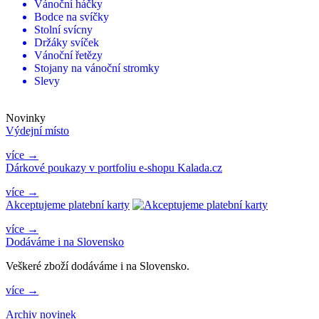
Vánoční háčky
Bodce na svíčky
Stolní svícny
Držáky svíček
Vánoční řetězy
Stojany na vánoční stromky
Slevy
Novinky
Výdejní místo
více →
Dárkové poukazy v portfoliu e-shopu Kalada.cz
více →
Akceptujeme platební karty
více →
Dodáváme i na Slovensko
Veškeré zboží dodáváme i na Slovensko.
více →
Archiv novinek