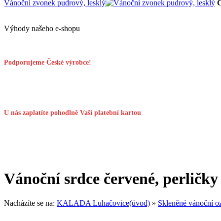
Vánoční zvonek pudrový, lesklý
Výhody našeho e-shopu
Podporujeme České výrobce!
U nás zaplatíte pohodlně Vaší platební kartou
Vánoční srdce červené, perličky
Nacházíte se na:
KALADA Luhačovice(úvod)
»
Skleněné vánoční o