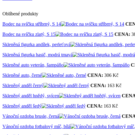
Oblíbené produkty
Bodec na svíčku stříbrný, S 14
CEN
Bodec na svíčku zlatý, S 15
CENA:
3
Skleněná figurka andílek, perleťová
Skleněná figurka hasič, modrá tmavá
Skleněné auto veterán, šampáňo
C
Skleněné auto, černé
CENA:
306 Kč
Skleněný anděl černý
CENA:
163 Kč
Skleněný anděl hnědý, svícen
CENA
Skleněný anděl šedý
CENA:
163 Kč
Vánoční ozdoba brusle, černá
CENA
Vánoční ozdoba fotbalový míč, bílá