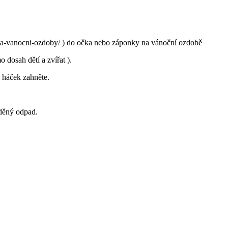
-na-vanocni-ozdoby/ ) do očka nebo záponky na vánoční ozdobě
dosah dětí a zvířat ).
 háček zahněte.
íděný odpad.