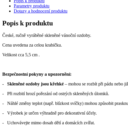
Popis k produktu
Parametry produktu
Dotazy a hodnocení produktu
Popis k produktu
České, ručně vyráběné skleněné vánoční ozdoby.
Cena uvedena za celou krabičku.
Velikost cca 5,5 cm .
Bezpečnostní pokyny a upozornění:
- Skleněné ozdoby jsou křehké
– mohou se rozbít při pádu nebo již
- Při rozbití hrozí pořezání od ostrých skleněných úlomků.
- Náhlé změny teplot (např. blízkost svíčky) mohou způsobit prasknu
- Výrobek je určen výhradně pro dekorativní účely.
- Uchovávejte mimo dosah dětí a domácích zvířat.