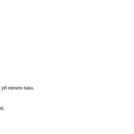
 při mírném tlaku.
tí.