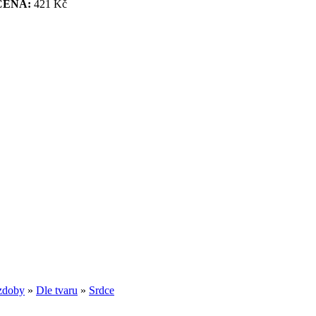
CENA:
421 Kč
zdoby
»
Dle tvaru
»
Srdce