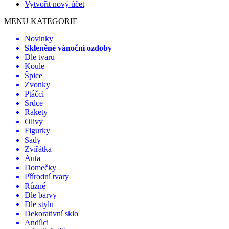
Vytvořit nový účet
MENU KATEGORIE
Novinky
Skleněné vánoční ozdoby
Dle tvaru
Koule
Špice
Zvonky
Ptáčci
Srdce
Rakety
Olivy
Figurky
Sady
Zvířátka
Auta
Domečky
Přírodní tvary
Různé
Dle barvy
Dle stylu
Dekorativní sklo
Andílci